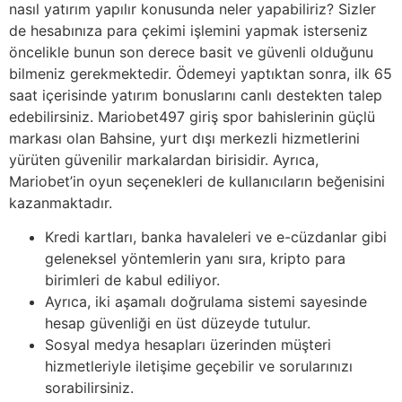
nasıl yatırım yapılır konusunda neler yapabiliriz? Sizler
de hesabınıza para çekimi işlemini yapmak isterseniz
öncelikle bunun son derece basit ve güvenli olduğunu
bilmeniz gerekmektedir. Ödemeyi yaptıktan sonra, ilk 65
saat içerisinde yatırım bonuslarını canlı destekten talep
edebilirsiniz. Mariobet497 giriş spor bahislerinin güçlü
markası olan Bahsine, yurt dışı merkezli hizmetlerini
yürüten güvenilir markalardan birisidir. Ayrıca,
Mariobet’in oyun seçenekleri de kullanıcıların beğenisini
kazanmaktadır.
Kredi kartları, banka havaleleri ve e-cüzdanlar gibi
geleneksel yöntemlerin yanı sıra, kripto para
birimleri de kabul ediliyor.
Ayrıca, iki aşamalı doğrulama sistemi sayesinde
hesap güvenliği en üst düzeyde tutulur.
Sosyal medya hesapları üzerinden müşteri
hizmetleriyle iletişime geçebilir ve sorularınızı
sorabilirsiniz.