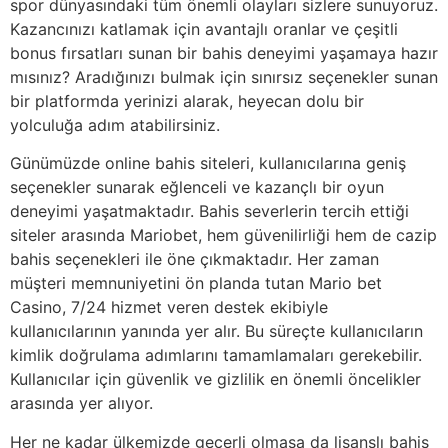
spor dünyasındaki tüm önemli olayları sizlere sunuyoruz.
Kazancınızı katlamak için avantajlı oranlar ve çeşitli
bonus fırsatları sunan bir bahis deneyimi yaşamaya hazır
mısınız? Aradığınızı bulmak için sınırsız seçenekler sunan
bir platformda yerinizi alarak, heyecan dolu bir
yolculuğa adım atabilirsiniz.
Günümüzde online bahis siteleri, kullanıcılarına geniş
seçenekler sunarak eğlenceli ve kazançlı bir oyun
deneyimi yaşatmaktadır. Bahis severlerin tercih ettiği
siteler arasında Mariobet, hem güvenilirliği hem de cazip
bahis seçenekleri ile öne çıkmaktadır. Her zaman
müşteri memnuniyetini ön planda tutan Mario bet
Casino, 7/24 hizmet veren destek ekibiyle
kullanıcılarının yanında yer alır. Bu süreçte kullanıcıların
kimlik doğrulama adımlarını tamamlamaları gerekebilir.
Kullanıcılar için güvenlik ve gizlilik en önemli öncelikler
arasında yer alıyor.
Her ne kadar ülkemizde geçerli olmasa da lisanslı bahis