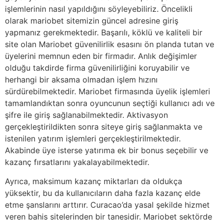
işlemlerinin nasıl yapıldığını söyleyebiliriz. Öncelikli
olarak mariobet sitemizin güncel adresine giriş
yapmanız gerekmektedir. Başarılı, köklü ve kaliteli bir
site olan Mariobet güvenilirlik esasını ön planda tutan ve
üyelerini memnun eden bir firmadır. Anlık değişimler
olduğu takdirde firma güvenilirliğini koruyabilir ve
herhangi bir aksama olmadan işlem hızını
sürdürebilmektedir. Mariobet firmasında üyelik işlemleri
tamamlandıktan sonra oyuncunun seçtiği kullanıcı adı ve
şifre ile giriş sağlanabilmektedir. Aktivasyon
gerçekleştirildikten sonra siteye giriş sağlanmakta ve
istenilen yatırım işlemleri gerçekleştirilmektedir.
Akabinde üye isterse yatırıma ek bir bonus seçebilir ve
kazanç fırsatlarını yakalayabilmektedir.
Ayrıca, maksimum kazanç miktarları da oldukça
yüksektir, bu da kullanıcıların daha fazla kazanç elde
etme şanslarını arttırır. Curacao’da yasal şekilde hizmet
veren bahis sitelerinden bir tanesidir. Mariobet sektörde