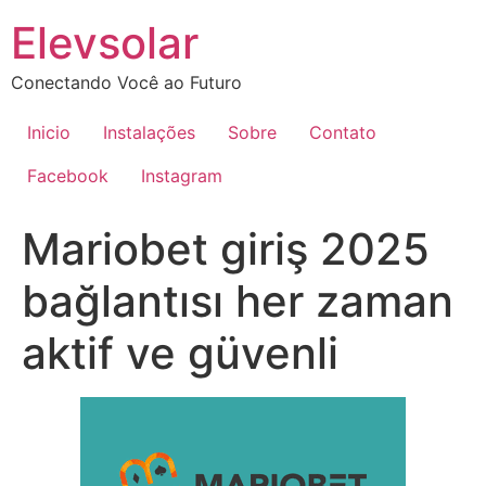
Ir
Elevsolar
para
o
Conectando Você ao Futuro
conteúdo
Inicio
Instalações
Sobre
Contato
Facebook
Instagram
Mariobet giriş 2025
bağlantısı her zaman
aktif ve güvenli