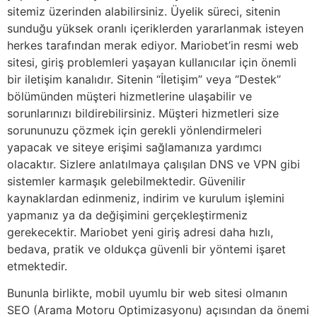
sitemiz üzerinden alabilirsiniz. Üyelik süreci, sitenin
sunduğu yüksek oranlı içeriklerden yararlanmak isteyen
herkes tarafından merak ediyor. Mariobet’in resmi web
sitesi, giriş problemleri yaşayan kullanıcılar için önemli
bir iletişim kanalıdır. Sitenin “İletişim” veya “Destek”
bölümünden müşteri hizmetlerine ulaşabilir ve
sorunlarınızı bildirebilirsiniz. Müşteri hizmetleri size
sorununuzu çözmek için gerekli yönlendirmeleri
yapacak ve siteye erişimi sağlamanıza yardımcı
olacaktır. Sizlere anlatılmaya çalışılan DNS ve VPN gibi
sistemler karmaşık gelebilmektedir. Güvenilir
kaynaklardan edinmeniz, indirim ve kurulum işlemini
yapmanız ya da değişimini gerçekleştirmeniz
gerekecektir. Mariobet yeni giriş adresi daha hızlı,
bedava, pratik ve oldukça güvenli bir yöntemi işaret
etmektedir.
Bununla birlikte, mobil uyumlu bir web sitesi olmanın
SEO (Arama Motoru Optimizasyonu) açısından da önemi