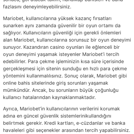
fazlasını deneyimleyebilirsiniz.
Mariobet, kullanıcılarına yüksek kazanç fırsatları
sunarken aynı zamanda güvenilir bir oyun ortamı da
sağlıyor. Kullanıcıların güvenliği için gerekli önlemleri
alan Mariobet, kullanıcılarına sorunsuz bir oyun deneyimi
sunuyor. Kazandıran casino oyunları ile eğlenceli bir
oyun deneyimi yaşamak isteyenler Mariobet’i tercih
edebilirler. Para çekme işleminizin kısa süre içerisinde
gerçekleşmesi için sitenin sunduğu en hızlı para çekme
yöntemini kullanmalılısınız. Sonuç olarak, Mariobet gibi
online bahis sitelerinde giriş sorunları yaşamak
mümkündür. Ancak, bu sorunların büyük çoğunluğu
kullanıcı hatalarından kaynaklanmaktadır.
Ayrıca, Mariobet’in kullanıcılarının verilerini korumak
adına en güncel güvenlik sistemlerinikullandığını
belirtmek gerekir. Kredi kartları, e-cüzdanlar ve banka
havaleleri gibi seçenekler arasından tercih yapabilirsiniz.