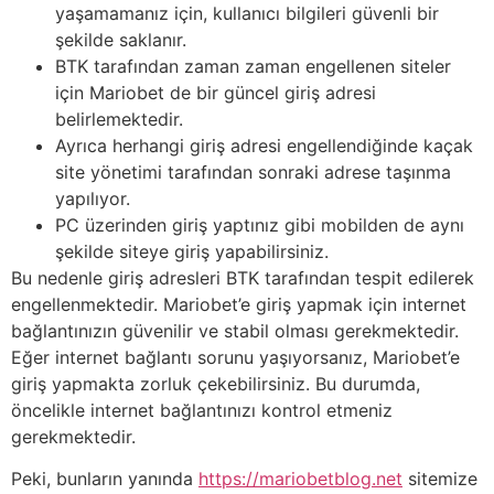
yaşamamanız için, kullanıcı bilgileri güvenli bir
şekilde saklanır.
BTK tarafından zaman zaman engellenen siteler
için Mariobet de bir güncel giriş adresi
belirlemektedir.
Ayrıca herhangi giriş adresi engellendiğinde kaçak
site yönetimi tarafından sonraki adrese taşınma
yapılıyor.
PC üzerinden giriş yaptınız gibi mobilden de aynı
şekilde siteye giriş yapabilirsiniz.
Bu nedenle giriş adresleri BTK tarafından tespit edilerek
engellenmektedir. Mariobet’e giriş yapmak için internet
bağlantınızın güvenilir ve stabil olması gerekmektedir.
Eğer internet bağlantı sorunu yaşıyorsanız, Mariobet’e
giriş yapmakta zorluk çekebilirsiniz. Bu durumda,
öncelikle internet bağlantınızı kontrol etmeniz
gerekmektedir.
Peki, bunların yanında
https://mariobetblog.net
sitemize