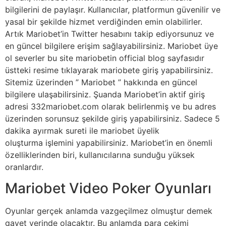
bilgilerini de paylaşır. Kullanıcılar, platformun güvenilir ve
yasal bir şekilde hizmet verdiğinden emin olabilirler.
Artık Mariobet’in Twitter hesabını takip ediyorsunuz ve
en güncel bilgilere erişim sağlayabilirsiniz. Mariobet üye
ol severler bu site mariobetin official blog sayfasıdır
üstteki resime tıklayarak mariobete giriş yapabilirsiniz.
Sitemiz üzerinden ” Mariobet ” hakkında en güncel
bilgilere ulaşabilirsiniz. Şuanda Mariobet’in aktif giriş
adresi 332mariobet.com olarak belirlenmiş ve bu adres
üzerinden sorunsuz şekilde giriş yapabilirsiniz. Sadece 5
dakika ayırmak sureti ile mariobet üyelik
oluşturma işlemini yapabilirsiniz. Mariobet’in en önemli
özelliklerinden biri, kullanıcılarına sunduğu yüksek
oranlardır.
Mariobet Video Poker Oyunları
Oyunlar gerçek anlamda vazgeçilmez olmuştur demek
gayet yerinde olacaktır. Bu anlamda para çekimi