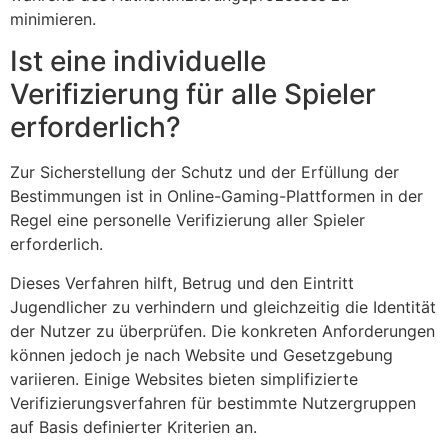
minimieren.
Ist eine individuelle
Verifizierung für alle Spieler
erforderlich?
Zur Sicherstellung der Schutz und der Erfüllung der
Bestimmungen ist in Online-Gaming-Plattformen in der
Regel eine personelle Verifizierung aller Spieler
erforderlich.
Dieses Verfahren hilft, Betrug und den Eintritt
Jugendlicher zu verhindern und gleichzeitig die Identität
der Nutzer zu überprüfen. Die konkreten Anforderungen
können jedoch je nach Website und Gesetzgebung
variieren. Einige Websites bieten simplifizierte
Verifizierungsverfahren für bestimmte Nutzergruppen
auf Basis definierter Kriterien an.