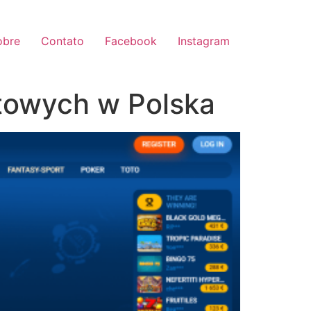
obre
Contato
Facebook
Instagram
etowych w Polska