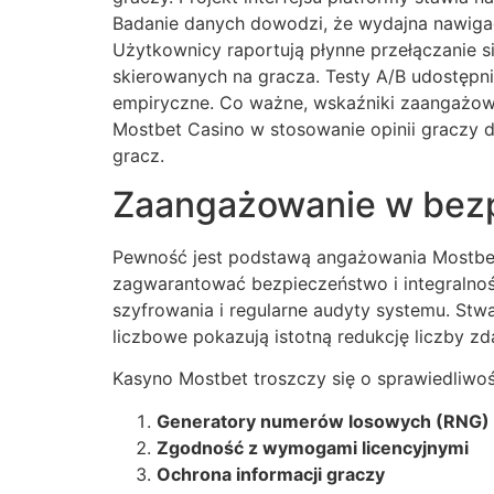
Badanie danych dowodzi, że wydajna nawigac
Użytkownicy raportują płynne przełączanie si
skierowanych na gracza. Testy A/B udostępn
empiryczne. Co ważne, wskaźniki zaangażowa
Mostbet Casino w stosowanie opinii graczy do
gracz.
Zaangażowanie w bezp
Pewność jest podstawą angażowania Mostbet 
zagwarantować bezpieczeństwo i integralno
szyfrowania i regularne audyty systemu. St
liczbowe pokazują istotną redukcję liczby z
Kasyno Mostbet troszczy się o sprawiedliwoś
Generatory numerów losowych (RNG)
Zgodność z wymogami licencyjnymi
Ochrona informacji graczy