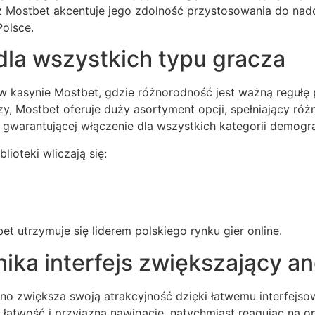
rzez Mostbet akcentuje jego zdolność przystosowania do n
olsce.
 dla wszystkich typu gracza
r w kasynie Mostbet, gdzie różnorodność jest ważną regułę
y, Mostbet oferuje duży asortyment opcji, spełniający ró
, gwarantującej włączenie dla wszystkich kategorii demogr
lioteki wliczają się:
 utrzymuje się liderem polskiego rynku gier online.
nika interfejs zwiększający 
ino zwiększa swoją atrakcyjność dzięki łatwemu interfejso
na łatwość i przyjazną nawigację, natychmiast reagując na 