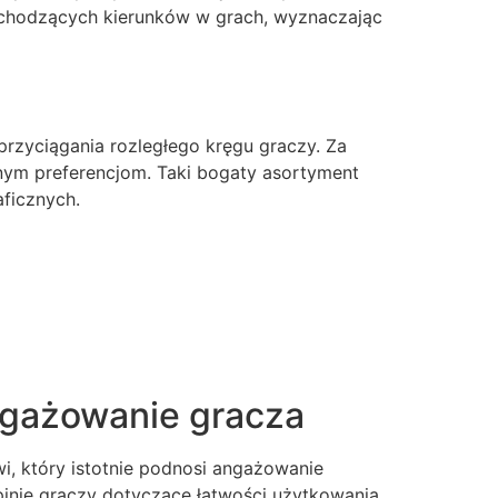
adchodzących kierunków w grach, wyznaczając
 przyciągania rozległego kręgu graczy. Za
żnym preferencjom. Taki bogaty asortyment
aficznych.
angażowanie gracza
wi, który istotnie podnosi angażowanie
opinie graczy dotyczące łatwości użytkowania.