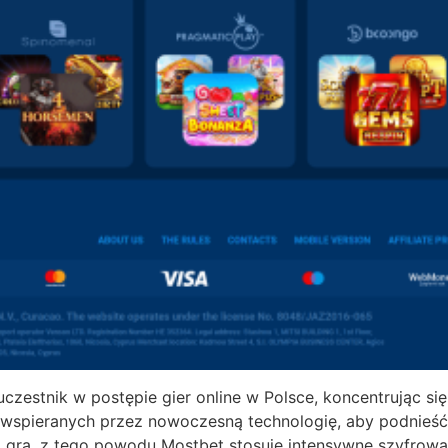
czestnik w postępie gier online w Polsce, koncentrując si
r, wspieranych przez nowoczesną technologię, aby podnieś
 gra, z tego powodu Mostbet stosuje intensywne szyfrowan