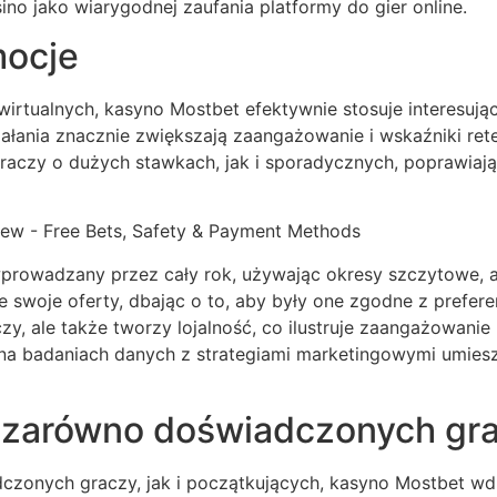
ino jako wiarygodnej zaufania platformy do gier online.
mocje
wirtualnych, kasyno Mostbet efektywnie stosuje interesuj
iałania znacznie zwiększają zaangażowanie i wskaźniki re
aczy o dużych stawkach, jak i sporadycznych, poprawiaj
rowadzany przez cały rok, używając okresy szczytowe, a
swoje oferty, dbając o to, aby były one zgodne z prefere
czy, ale także tworzy lojalność, co ilustruje zaangażowan
h na badaniach danych z strategiami marketingowymi umies
zarówno doświadczonych gracz
zonych graczy, jak i początkujących, kasyno Mostbet wdra