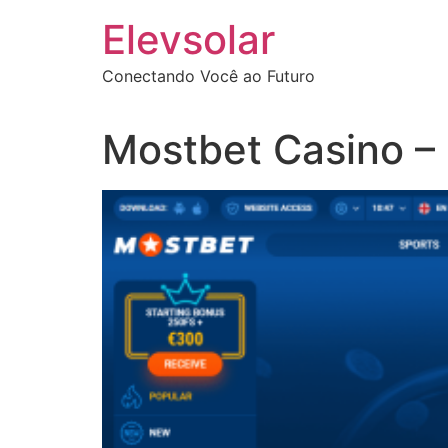
Ir
Elevsolar
para
o
Conectando Você ao Futuro
conteúdo
Mostbet Casino – 