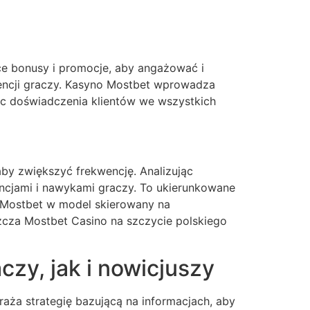
ące bonusy i promocje, aby angażować i
tencji graczy. Kasyno Mostbet wprowadza
ąc doświadczenia klientów we wszystkich
by zwiększyć frekwencję. Analizując
ncjami i nawykami graczy. To ukierunkowane
ie Mostbet w model skierowany na
zcza Mostbet Casino na szczycie polskiego
y, jak i nowicjuszy
ża strategię bazującą na informacjach, aby