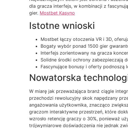
dla gracza interfejs, w kombinacji z fascynu
gier.
Mostbet Kasyno
Istotne wnioski
Mostbet łączy otoczenia VR i 3D, oferują
Bogaty wybór ponad 1500 gier gwarantu
Interfejs zorientowany na gracza konce
Solidne środki ochrony zabezpieczają 
Fascynujące bonusy i oferty podnoszą l
Nowatorska technologi
W miarę jak przeważająca branż ciągle integru
przechodzi rewolucyjny skok napędzany przez
angażowania użytkownika, znacząco zwiększa
graczom interaktywne przestrzeń, które dok
wzrosło retencję graczy o 30%, ponieważ uży
trójwymiarowe doświadczenia nie jednak zwię