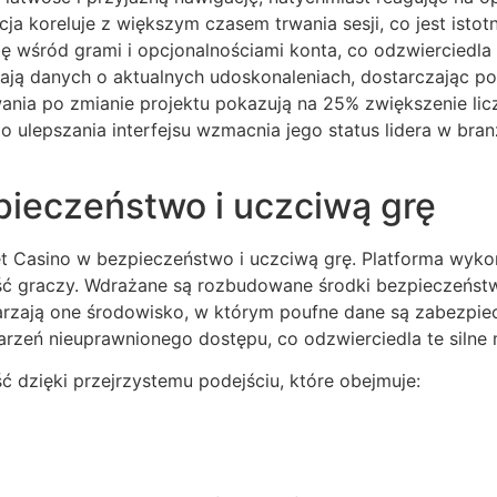
ja koreluje z większym czasem trwania sesji, co jest ist
ę wśród grami i opcjonalnościami konta, co odzwierciedla 
iają danych o aktualnych udoskonaleniach, dostarczając p
nia po zmianie projektu pokazują na 25% zwiększenie li
 ulepszania interfejsu wzmacnia jego status lidera w branż
ieczeństwo i uczciwą grę
Casino w bezpieczeństwo i uczciwą grę. Platforma wykor
ść graczy. Wdrażane są rozbudowane środki bezpieczeńst
warzają one środowisko, w którym poufne dane są zabezpie
darzeń nieuprawnionego dostępu, co odzwierciedla te siln
ć dzięki przejrzystemu podejściu, które obejmuje: