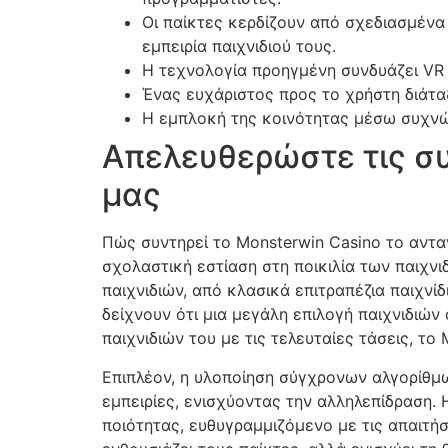
Οι παίκτες κερδίζουν από σχεδιασμέν
εμπειρία παιχνιδιού τους.
Η τεχνολογία προηγμένη συνδυάζει VR 
Ένας ευχάριστος προς το χρήστη διάτα
Η εμπλοκή της κοινότητας μέσω συχνώ
Απελευθερώστε τις συ
μας
Πώς συντηρεί το Monsterwin Casino το αντ
σχολαστική εστίαση στη ποικιλία των παιχνι
παιχνιδιών, από κλασικά επιτραπέζια παιχνί
δείχνουν ότι μια μεγάλη επιλογή παιχνιδιώ
παιχνιδιών του με τις τελευταίες τάσεις, το
Επιπλέον, η υλοποίηση σύγχρονων αλγορίθμω
εμπειρίες, ενισχύοντας την αλληλεπίδραση.
ποιότητας, ευθυγραμμιζόμενο με τις απαιτήσ