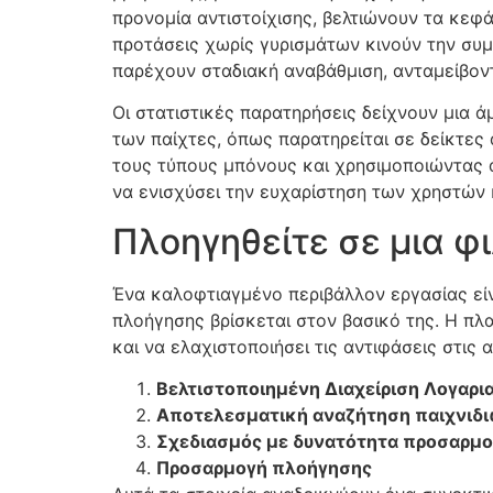
προνομία αντιστοίχισης, βελτιώνουν τα κε
προτάσεις χωρίς γυρισμάτων κινούν την συ
παρέχουν σταδιακή αναβάθμιση, ανταμείβοντ
Οι στατιστικές παρατηρήσεις δείχνουν μια 
των παίχτες, όπως παρατηρείται σε δείκτες
τους τύπους μπόνους και χρησιμοποιώντας α
να ενισχύσει την ευχαρίστηση των χρηστών 
Πλοηγηθείτε σε μια φ
Ένα καλοφτιαγμένο περιβάλλον εργασίας είνα
πλοήγησης βρίσκεται στον βασικό της. Η π
και να ελαχιστοποιήσει τις αντιφάσεις στις
Βελτιστοποιημένη Διαχείριση Λογαρι
Αποτελεσματική αναζήτηση παιχνιδ
Σχεδιασμός με δυνατότητα προσαρμ
Προσαρμογή πλοήγησης