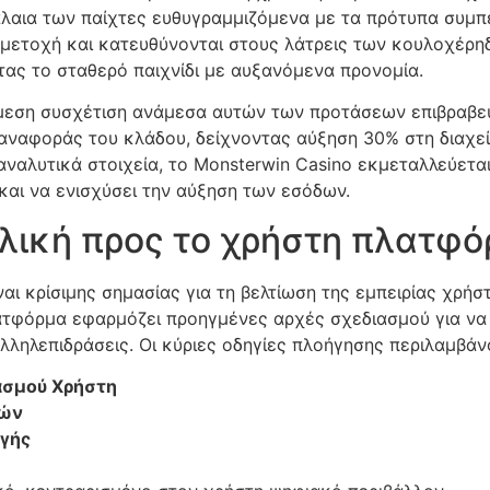
φάλαια των παίχτες ευθυγραμμιζόμενα με τα πρότυπα συμ
μμετοχή και κατευθύνονται στους λάτρεις των κουλοχέρη
ας το σταθερό παιχνίδι με αυξανόμενα προνομία.
άμεση συσχέτιση ανάμεσα αυτών των προτάσεων επιβραβεύ
 αναφοράς του κλάδου, δείχνοντας αύξηση 30% στη διαχε
ναλυτικά στοιχεία, το Monsterwin Casino εκμεταλλεύετα
και να ενισχύσει την αύξηση των εσόδων.
ιλική προς το χρήστη πλατφό
ι κρίσιμης σημασίας για τη βελτίωση της εμπειρίας χρήσ
λατφόρμα εφαρμόζει προηγμένες αρχές σχεδιασμού για να
 αλληλεπιδράσεις. Οι κύριες οδηγίες πλοήγησης περιλαμβάν
ασμού Χρήστη
ιών
ογής