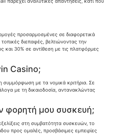
il παρέχει αναλυτικές απαντήσεις, κάτι που
αρμογές προσαρμοσμένες σε διαφορετικά
 τοπικές διεπαφές, βελτιώνοντας την
ς και 30% σε αντίθεση με τις πλατφόρμες
in Casino;
 η συμμόρφωση με τα νομικά κριτήρια. Σε
ανάλογα με τη δικαιοδοσία, αντανακλώντας
ν φορητή μου συσκευή;
 εξελίξεις στη συμβατότητα συσκευών, το
ου προς ομαλές, προσβάσιμες εμπειρίες