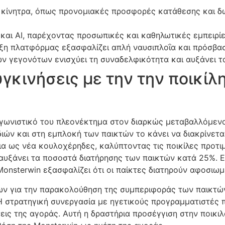
α κίνητρα, όπως προνομιακές προσφορές κατάθεσης και δ
και AI, παρέχοντας προσωπικές και καθηλωτικές εμπειρίε
ξη πλατφόρμας εξασφαλίζει απλή ναυσιπλοΐα και πρόσβα
ν γεγονότων ενισχύει τη συναδελφικότητα και αυξάνει τ
γκινήσεις με την την ποικίλ
αγωνιστικό του πλεονέκτημα στον διαρκώς μεταβαλλόμενο
διών και στη εμπλοκή των παικτών το κάνει να διακρίνετα
δια ως νέα κουλοχέρηδες, καλύπτοντας τις ποικίλες προτιμ
ν αυξάνει τα ποσοστά διατήρησης των παικτών κατά 25%.
 Monsterwin εξασφαλίζει ότι οι παίκτες διατηρούν αφοσιωμ
ν για την παρακολούθηση της συμπεριφοράς των παικτών 
 Η στρατηγική συνεργασία με ηγετικούς προγραμματιστές 
εις της αγοράς. Αυτή η δραστήρια προσέγγιση στην ποικι