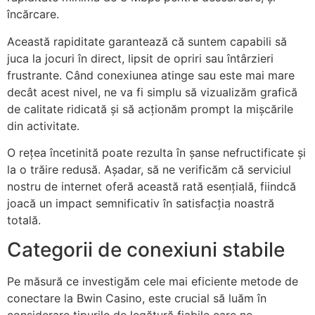
încărcare.
Această rapiditate garantează că suntem capabili să
juca la jocuri în direct, lipsit de opriri sau întârzieri
frustrante. Când conexiunea atinge sau este mai mare
decât acest nivel, ne va fi simplu să vizualizăm grafică
de calitate ridicată și să acționăm prompt la mișcările
din activitate.
O rețea încetinită poate rezulta în șanse nefructificate și
la o trăire redusă. Așadar, să ne verificăm că serviciul
nostru de internet oferă această rată esențială, fiindcă
joacă un impact semnificativ în satisfacția noastră
totală.
Categorii de conexiuni stabile
Pe măsură ce investigăm cele mai eficiente metode de
conectare la Bwin Casino, este crucial să luăm în