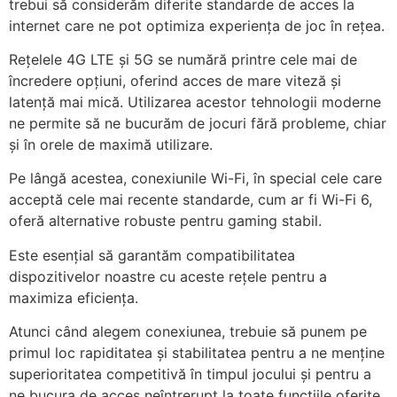
trebui să considerăm diferite standarde de acces la
internet care ne pot optimiza experiența de joc în rețea.
Rețelele 4G LTE și 5G se numără printre cele mai de
încredere opțiuni, oferind acces de mare viteză și
latență mai mică. Utilizarea acestor tehnologii moderne
ne permite să ne bucurăm de jocuri fără probleme, chiar
și în orele de maximă utilizare.
Pe lângă acestea, conexiunile Wi-Fi, în special cele care
acceptă cele mai recente standarde, cum ar fi Wi-Fi 6,
oferă alternative robuste pentru gaming stabil.
Este esențial să garantăm compatibilitatea
dispozitivelor noastre cu aceste rețele pentru a
maximiza eficiența.
Atunci când alegem conexiunea, trebuie să punem pe
primul loc rapiditatea și stabilitatea pentru a ne menține
superioritatea competitivă în timpul jocului și pentru a
ne bucura de acces neîntrerupt la toate funcțiile oferite