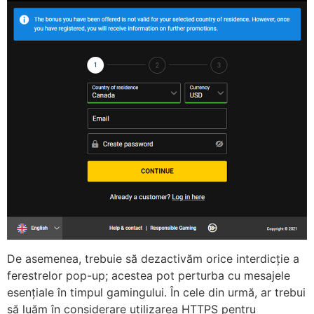
De asemenea, trebuie să dezactivăm orice interdicție a
ferestrelor pop-up; acestea pot perturba cu mesajele
esențiale în timpul gamingului. În cele din urmă, ar trebui
să luăm în considerare utilizarea HTTPS pentru