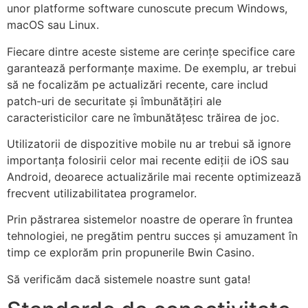
unor platforme software cunoscute precum Windows,
macOS sau Linux.
Fiecare dintre aceste sisteme are cerințe specifice care
garantează performanțe maxime. De exemplu, ar trebui
să ne focalizăm pe actualizări recente, care includ
patch-uri de securitate și îmbunătățiri ale
caracteristicilor care ne îmbunătățesc trăirea de joc.
Utilizatorii de dispozitive mobile nu ar trebui să ignore
importanța folosirii celor mai recente ediții de iOS sau
Android, deoarece actualizările mai recente optimizează
frecvent utilizabilitatea programelor.
Prin păstrarea sistemelor noastre de operare în fruntea
tehnologiei, ne pregătim pentru succes și amuzament în
timp ce explorăm prin propunerile Bwin Casino.
Să verificăm dacă sistemele noastre sunt gata!