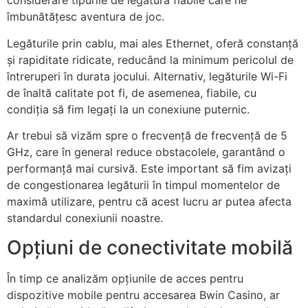
considerare tipurile de legătură fiabile care ne
îmbunătățesc aventura de joc.
Legăturile prin cablu, mai ales Ethernet, oferă constanță
și rapiditate ridicate, reducând la minimum pericolul de
întreruperi în durata jocului. Alternativ, legăturile Wi-Fi
de înaltă calitate pot fi, de asemenea, fiabile, cu
condiția să fim legați la un conexiune puternic.
Ar trebui să vizăm spre o frecvență de frecvență de 5
GHz, care în general reduce obstacolele, garantând o
performanță mai cursivă. Este important să fim avizați
de congestionarea legăturii în timpul momentelor de
maximă utilizare, pentru că acest lucru ar putea afecta
standardul conexiunii noastre.
Opțiuni de conectivitate mobilă
În timp ce analizăm opțiunile de acces pentru
dispozitive mobile pentru accesarea Bwin Casino, ar