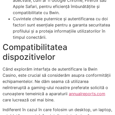
adecvate, cum ar fi Google Chrome, Firefox sau
Apple Safari, pentru eficiență îmbunătățite și
compatibilitate cu Bwin.
Cuvintele cheie puternice și autentificarea cu doi
factori sunt esențiale pentru a garanta securitatea
profilului și a proteja informațiile utilizatorilor în
timpul conectării.
Compatibilitatea
dispozitivelor
Când explorăm interfața de autentificare la Bwin
Casino, este crucial să considerăm asupra conformității
echipamentelor. Ne dăm seama că utilizarea
neîntreruptă a gaming-ului noastre preferate solicită o
cunoaștere temeinică a aparaturii
annualreports.com
care lucrează cel mai bine.
Indiferent în cazul în care folosim un desktop, un laptop,