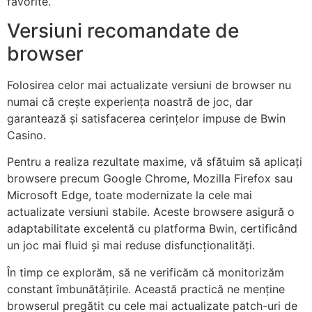
favorite.
Versiuni recomandate de
browser
Folosirea celor mai actualizate versiuni de browser nu
numai că crește experiența noastră de joc, dar
garantează și satisfacerea cerințelor impuse de Bwin
Casino.
Pentru a realiza rezultate maxime, vă sfătuim să aplicați
browsere precum Google Chrome, Mozilla Firefox sau
Microsoft Edge, toate modernizate la cele mai
actualizate versiuni stabile. Aceste browsere asigură o
adaptabilitate excelentă cu platforma Bwin, certificând
un joc mai fluid și mai reduse disfuncționalități.
În timp ce explorăm, să ne verificăm că monitorizăm
constant îmbunătățirile. Această practică ne menține
browserul pregătit cu cele mai actualizate patch-uri de