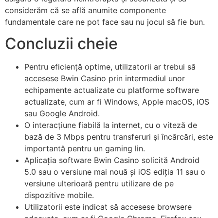
considerăm că se află anumite componente
fundamentale care ne pot face sau nu jocul să fie bun.
Concluzii cheie
Pentru eficiență optime, utilizatorii ar trebui să
accesese Bwin Casino prin intermediul unor
echipamente actualizate cu platforme software
actualizate, cum ar fi Windows, Apple macOS, iOS
sau Google Android.
O interacțiune fiabilă la internet, cu o viteză de
bază de 3 Mbps pentru transferuri și încărcări, este
importantă pentru un gaming lin.
Aplicația software Bwin Casino solicită Android
5.0 sau o versiune mai nouă și iOS ediția 11 sau o
versiune ulterioară pentru utilizare de pe
dispozitive mobile.
Utilizatorii este indicat să accesese browsere