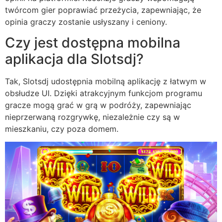
twórcom gier poprawiać przeżycia, zapewniając, że
opinia graczy zostanie usłyszany i ceniony.
Czy jest dostępna mobilna
aplikacja dla Slotsdj?
Tak, Slotsdj udostępnia mobilną aplikację z łatwym w
obsłudze UI. Dzięki atrakcyjnym funkcjom programu
gracze mogą grać w grą w podróży, zapewniając
nieprzerwaną rozgrywkę, niezależnie czy są w
mieszkaniu, czy poza domem.