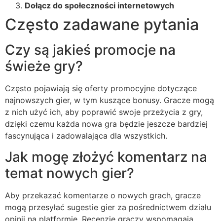
Dołącz do społeczności internetowych
Często zadawane pytania
Czy są jakieś promocje na
świeże gry?
Często pojawiają się oferty promocyjne dotyczące
najnowszych gier, w tym kuszące bonusy. Gracze mogą
z nich użyć ich, aby poprawić swoje przeżycia z gry,
dzięki czemu każda nowa gra będzie jeszcze bardziej
fascynująca i zadowalająca dla wszystkich.
Jak mogę złożyć komentarz na
temat nowych gier?
Aby przekazać komentarze o nowych grach, gracze
mogą przesyłać sugestie gier za pośrednictwem działu
opinii na platformie. Recenzje graczy wspomagają