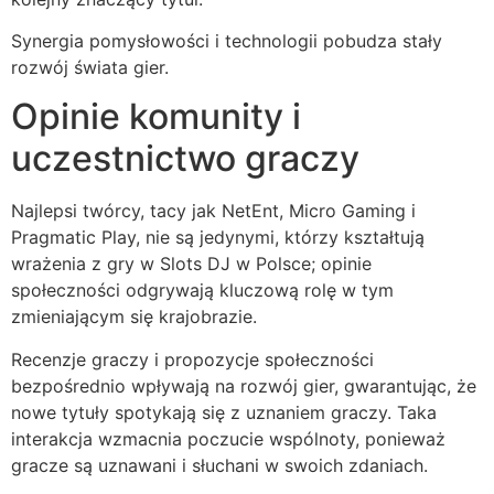
Synergia pomysłowości i technologii pobudza stały
rozwój świata gier.
Opinie komunity i
uczestnictwo graczy
Najlepsi twórcy, tacy jak NetEnt, Micro Gaming i
Pragmatic Play, nie są jedynymi, którzy kształtują
wrażenia z gry w Slots DJ w Polsce; opinie
społeczności odgrywają kluczową rolę w tym
zmieniającym się krajobrazie.
Recenzje graczy i propozycje społeczności
bezpośrednio wpływają na rozwój gier, gwarantując, że
nowe tytuły spotykają się z uznaniem graczy. Taka
interakcja wzmacnia poczucie wspólnoty, ponieważ
gracze są uznawani i słuchani w swoich zdaniach.