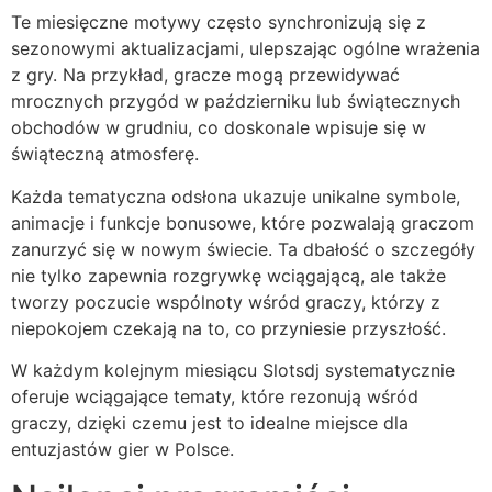
Te miesięczne motywy często synchronizują się z
sezonowymi aktualizacjami, ulepszając ogólne wrażenia
z gry. Na przykład, gracze mogą przewidywać
mrocznych przygód w październiku lub świątecznych
obchodów w grudniu, co doskonale wpisuje się w
świąteczną atmosferę.
Każda tematyczna odsłona ukazuje unikalne symbole,
animacje i funkcje bonusowe, które pozwalają graczom
zanurzyć się w nowym świecie. Ta dbałość o szczegóły
nie tylko zapewnia rozgrywkę wciągającą, ale także
tworzy poczucie wspólnoty wśród graczy, którzy z
niepokojem czekają na to, co przyniesie przyszłość.
W każdym kolejnym miesiącu Slotsdj systematycznie
oferuje wciągające tematy, które rezonują wśród
graczy, dzięki czemu jest to idealne miejsce dla
entuzjastów gier w Polsce.