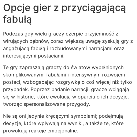
Opcje gier z przyciągającą
fabułą
Podczas gdy wielu graczy czerpie przyjemność z
wirujących bębnów, coraz większą uwagę zyskują gry z
angażującą fabułą i rozbudowanymi narracjami oraz
interesującymi postaciami.
Te gry zapraszają graczy do światów wypełnionych
skomplikowanymi fabułami i intensywnym rozwojem
postaci, wzbogacając rozgrywkę o coś więcej niż tylko
przypadek. Poprzez badanie narracji, gracze wciągają
się w historie, które ewoluują w oparciu o ich decyzje,
tworząc spersonalizowane przygody.
Nie są oni jedynie kręcącymi symbolami; podejmują
decyzje, które wpływają na wyniki, a także te, które
prowokują reakcje emocjonalne.