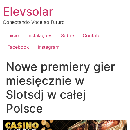
Ir
Elevsolar
para
o
Conectando Você ao Futuro
conteúdo
Inicio
Instalações
Sobre
Contato
Facebook
Instagram
Nowe premiery gier
miesięcznie w
Slotsdj w całej
Polsce