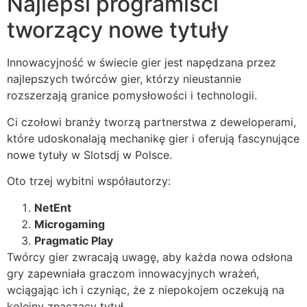
Najlepsi programiści
tworzący nowe tytuły
Innowacyjność w świecie gier jest napędzana przez
najlepszych twórców gier, którzy nieustannie
rozszerzają granice pomysłowości i technologii.
Ci czołowi branży tworzą partnerstwa z deweloperami,
które udoskonalają mechanikę gier i oferują fascynujące
nowe tytuły w Slotsdj w Polsce.
Oto trzej wybitni współautorzy:
NetEnt
Microgaming
Pragmatic Play
Twórcy gier zwracają uwagę, aby każda nowa odsłona
gry zapewniała graczom innowacyjnych wrażeń,
wciągając ich i czyniąc, że z niepokojem oczekują na
kolejny znaczący tytuł.