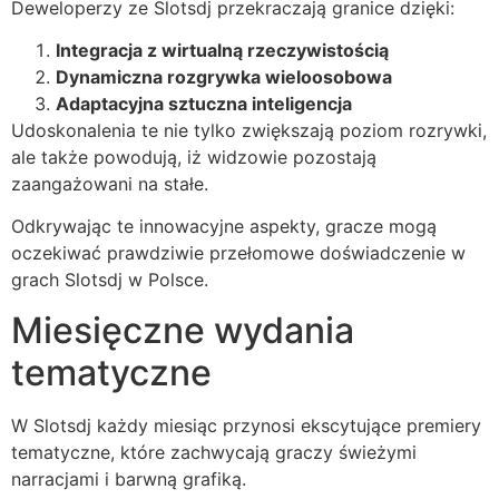
Deweloperzy ze Slotsdj przekraczają granice dzięki:
Integracja z wirtualną rzeczywistością
Dynamiczna rozgrywka wieloosobowa
Adaptacyjna sztuczna inteligencja
Udoskonalenia te nie tylko zwiększają poziom rozrywki,
ale także powodują, iż widzowie pozostają
zaangażowani na stałe.
Odkrywając te innowacyjne aspekty, gracze mogą
oczekiwać prawdziwie przełomowe doświadczenie w
grach Slotsdj w Polsce.
Miesięczne wydania
tematyczne
W Slotsdj każdy miesiąc przynosi ekscytujące premiery
tematyczne, które zachwycają graczy świeżymi
narracjami i barwną grafiką.