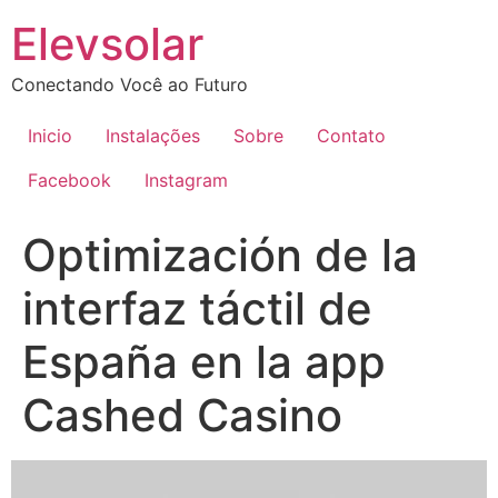
Ir
Elevsolar
para
o
Conectando Você ao Futuro
conteúdo
Inicio
Instalações
Sobre
Contato
Facebook
Instagram
Optimización de la
interfaz táctil de
España en la app
Cashed Casino