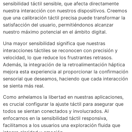
sensibilidad táctil sensible, que afecta directamente
nuestra interacción con nuestros dispositivos. Creemos
que una calibración táctil precisa puede transformar la
satisfacción del usuario, permitiéndonos alcanzar
nuestro máximo potencial en el ámbito digital.
Una mayor sensibilidad significa que nuestras
interacciones táctiles se reconocen con precisión y
velocidad, lo que reduce los frustrantes retrasos.
Además, la integración de la retroalimentación háptica
mejora esta experiencia al proporcionar la confirmación
sensorial que deseamos, haciendo que cada interacción
se sienta más real.
Como anhelamos la libertad en nuestras aplicaciones,
es crucial configurar la ajuste táctil para asegurar que
todos se sientan conectados y involucrados. Al
enfocarnos en la sensibilidad táctil responsiva,
facilitamos a los usuarios una exploración fluida que