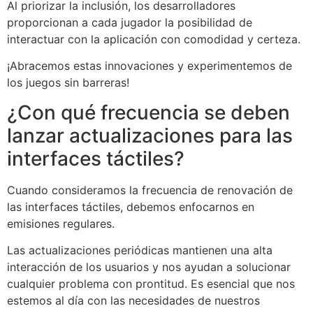
Al priorizar la inclusión, los desarrolladores
proporcionan a cada jugador la posibilidad de
interactuar con la aplicación con comodidad y certeza.
¡Abracemos estas innovaciones y experimentemos de
los juegos sin barreras!
¿Con qué frecuencia se deben
lanzar actualizaciones para las
interfaces táctiles?
Cuando consideramos la frecuencia de renovación de
las interfaces táctiles, debemos enfocarnos en
emisiones regulares.
Las actualizaciones periódicas mantienen una alta
interacción de los usuarios y nos ayudan a solucionar
cualquier problema con prontitud. Es esencial que nos
estemos al día con las necesidades de nuestros