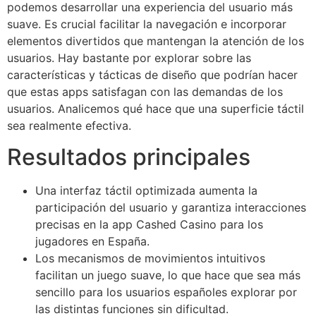
podemos desarrollar una experiencia del usuario más
suave. Es crucial facilitar la navegación e incorporar
elementos divertidos que mantengan la atención de los
usuarios. Hay bastante por explorar sobre las
características y tácticas de diseño que podrían hacer
que estas apps satisfagan con las demandas de los
usuarios. Analicemos qué hace que una superficie táctil
sea realmente efectiva.
Resultados principales
Una interfaz táctil optimizada aumenta la
participación del usuario y garantiza interacciones
precisas en la app Cashed Casino para los
jugadores en España.
Los mecanismos de movimientos intuitivos
facilitan un juego suave, lo que hace que sea más
sencillo para los usuarios españoles explorar por
las distintas funciones sin dificultad.