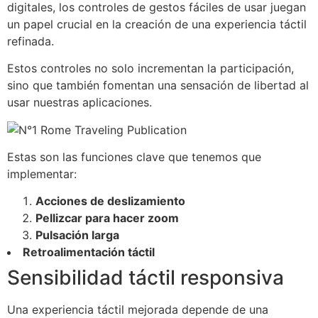
digitales, los controles de gestos fáciles de usar juegan
un papel crucial en la creación de una experiencia táctil
refinada.
Estos controles no solo incrementan la participación,
sino que también fomentan una sensación de libertad al
usar nuestras aplicaciones.
Estas son las funciones clave que tenemos que
implementar:
Acciones de deslizamiento
Pellizcar para hacer zoom
Pulsación larga
Retroalimentación táctil
Sensibilidad táctil responsiva
Una experiencia táctil mejorada depende de una