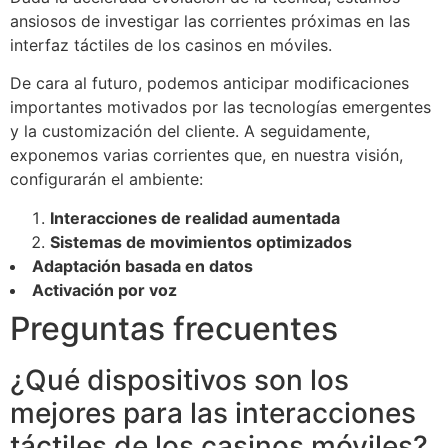
ansiosos de investigar las corrientes próximas en las
interfaz táctiles de los casinos en móviles.
De cara al futuro, podemos anticipar modificaciones
importantes motivados por las tecnologías emergentes
y la customización del cliente. A seguidamente,
exponemos varias corrientes que, en nuestra visión,
configurarán el ambiente:
Interacciones de realidad aumentada
Sistemas de movimientos optimizados
Adaptación basada en datos
Activación por voz
Preguntas frecuentes
¿Qué dispositivos son los
mejores para las interacciones
táctiles de los casinos móviles?