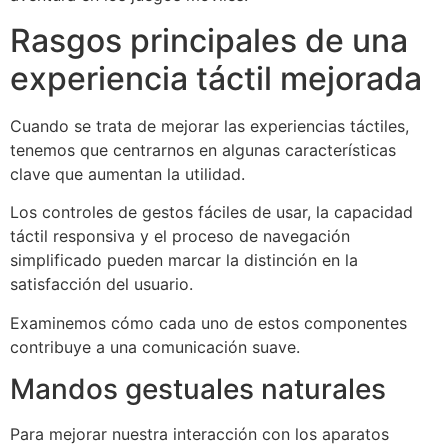
Rasgos principales de una
experiencia táctil mejorada
Cuando se trata de mejorar las experiencias táctiles,
tenemos que centrarnos en algunas características
clave que aumentan la utilidad.
Los controles de gestos fáciles de usar, la capacidad
táctil responsiva y el proceso de navegación
simplificado pueden marcar la distinción en la
satisfacción del usuario.
Examinemos cómo cada uno de estos componentes
contribuye a una comunicación suave.
Mandos gestuales naturales
Para mejorar nuestra interacción con los aparatos