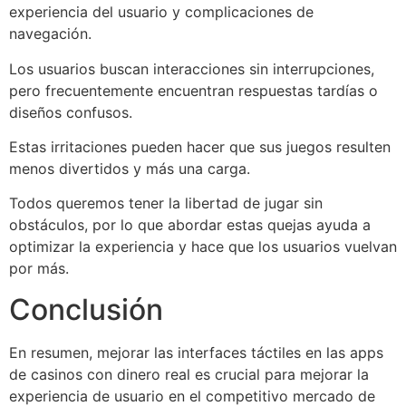
experiencia del usuario y complicaciones de
navegación.
Los usuarios buscan interacciones sin interrupciones,
pero frecuentemente encuentran respuestas tardías o
diseños confusos.
Estas irritaciones pueden hacer que sus juegos resulten
menos divertidos y más una carga.
Todos queremos tener la libertad de jugar sin
obstáculos, por lo que abordar estas quejas ayuda a
optimizar la experiencia y hace que los usuarios vuelvan
por más.
Conclusión
En resumen, mejorar las interfaces táctiles en las apps
de casinos con dinero real es crucial para mejorar la
experiencia de usuario en el competitivo mercado de