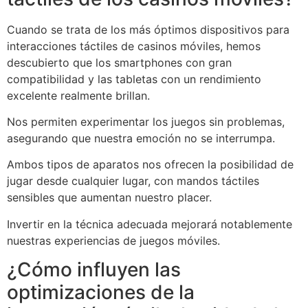
Cuando se trata de los más óptimos dispositivos para
interacciones táctiles de casinos móviles, hemos
descubierto que los smartphones con gran
compatibilidad y las tabletas con un rendimiento
excelente realmente brillan.
Nos permiten experimentar los juegos sin problemas,
asegurando que nuestra emoción no se interrumpa.
Ambos tipos de aparatos nos ofrecen la posibilidad de
jugar desde cualquier lugar, con mandos táctiles
sensibles que aumentan nuestro placer.
Invertir en la técnica adecuada mejorará notablemente
nuestras experiencias de juegos móviles.
¿Cómo influyen las
optimizaciones de la