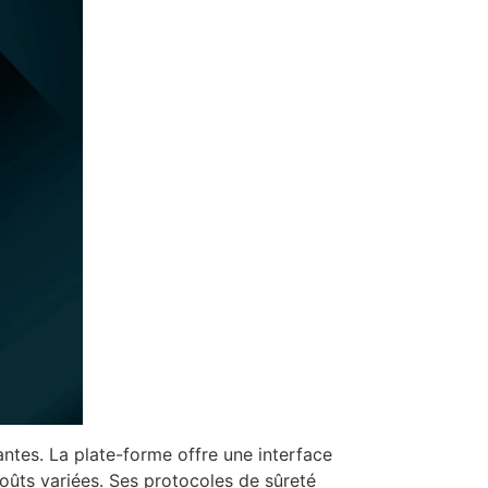
tes. La plate-forme offre une interface
goûts variées. Ses protocoles de sûreté