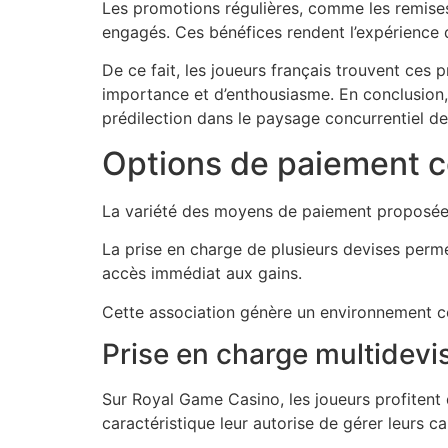
Les promotions régulières, comme les remises 
engagés. Ces bénéfices rendent l’expérience 
De ce fait, les joueurs français trouvent ces 
importance et d’enthousiasme. En conclusion
prédilection dans le paysage concurrentiel des
Options de paiement 
La variété des moyens de paiement proposées
La prise en charge de plusieurs devises perme
accès immédiat aux gains.
Cette association génère un environnement con
Prise en charge multidevi
Sur Royal Game Casino, les joueurs profitent 
caractéristique leur autorise de gérer leurs c