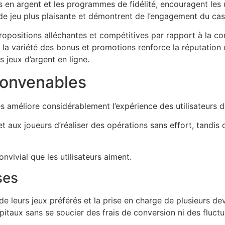
en argent et les programmes de fidélité, encouragent les uti
de jeu plus plaisante et démontrent de l’engagement du cas
propositions alléchantes et compétitives par rapport à la co
, la variété des bonus et promotions renforce la réputati
 jeux d’argent en ligne.
convenables
 améliore considérablement l’expérience des utilisateurs 
t aux joueurs d’réaliser des opérations sans effort, tandis 
vivial que les utilisateurs aiment.
ses
de leurs jeux préférés et la prise en charge de plusieurs de
apitaux sans se soucier des frais de conversion ni des fluc