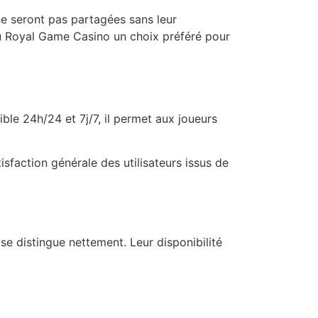
 ne seront pas partagées sans leur
du Royal Game Casino un choix préféré pour
le 24h/24 et 7j/7, il permet aux joueurs
isfaction générale des utilisateurs issus de
se distingue nettement. Leur disponibilité