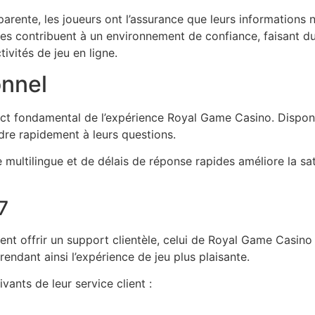
parente, les joueurs ont l’assurance que leurs informations
tes contribuent à un environnement de confiance, faisant 
tivités de jeu en ligne.
onnel
ct fondamental de l’expérience Royal Game Casino. Disponib
dre rapidement à leurs questions.
e multilingue et de délais de réponse rapides améliore la sat
7
nt offrir un support clientèle, celui de Royal Game Casino 
endant ainsi l’expérience de jeu plus plaisante.
vants de leur service client :