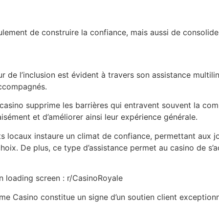
ement de construire la confiance, mais aussi de consolider 
e l’inclusion est évident à travers son assistance multilin
 accompagnés.
e casino supprime les barrières qui entravent souvent la com
aisément et d’améliorer ainsi leur expérience générale.
s locaux instaure un climat de confiance, permettant aux j
hoix. De plus, ce type d’assistance permet au casino de s’ad
me Casino constitue un signe d’un soutien client exceptio