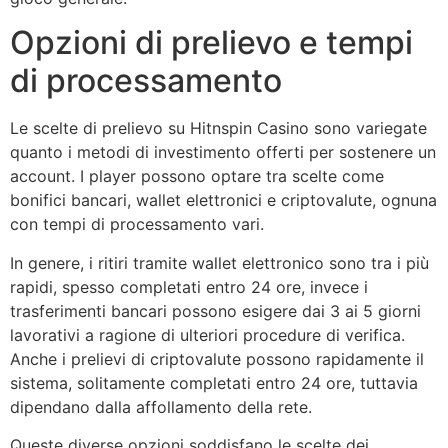
Opzioni di prelievo e tempi
di processamento
Le scelte di prelievo su Hitnspin Casino sono variegate
quanto i metodi di investimento offerti per sostenere un
account. I player possono optare tra scelte come
bonifici bancari, wallet elettronici e criptovalute, ognuna
con tempi di processamento vari.
In genere, i ritiri tramite wallet elettronico sono tra i più
rapidi, spesso completati entro 24 ore, invece i
trasferimenti bancari possono esigere dai 3 ai 5 giorni
lavorativi a ragione di ulteriori procedure di verifica.
Anche i prelievi di criptovalute possono rapidamente il
sistema, solitamente completati entro 24 ore, tuttavia
dipendano dalla affollamento della rete.
Queste diverse opzioni soddisfano le scelte dei