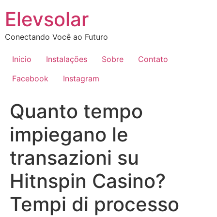
Ir
Elevsolar
para
o
Conectando Você ao Futuro
conteúdo
Inicio
Instalações
Sobre
Contato
Facebook
Instagram
Quanto tempo
impiegano le
transazioni su
Hitnspin Casino?
Tempi di processo