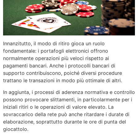
Innanzitutto, il modo di ritiro gioca un ruolo
fondamentale: i portafogli elettronici offrono
normalmente operazioni più veloci rispetto ai
pagamenti bancari. Anche i protocolli bancari di
supporto contribuiscono, poiché diversi procedure
trattano le transazioni in modo più ottimale di altri.
In aggiunta, i processi di aderenza normativa e controllo
possono provocare slittamenti, in particolarmente per i
iniziali ritiri o le operazioni di valore elevato. La
sovraccarico della rete può anche ritardare i durate di
elaborazione, soprattutto durante le ore di punta del
giocattolo.