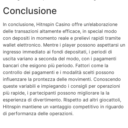
Conclusione
In conclusione, Hitnspin Casino offre un’elaborazione
delle transazioni altamente efficace, in special modo
con depositi in momento reale e prelievi rapidi tramite
wallet elettronico. Mentre i player possono aspettarsi un
ingresso immediato ai fondi depositati, i periodi di
uscita variano a seconda del modo, con i pagamenti
bancari che esigono più periodo. Fattori come la
controllo dei pagamenti e i modalità scelti possono
influenzare la prontezza delle movimenti. Conoscendo
queste variabili e impiegando i consigli per operazioni
più rapide, i partecipanti possono migliorare la la
esperienza di divertimento. Rispetto ad altri giocattoli,
Hitnspin mantiene un vantaggio competitivo in riguardo
di performanza delle operazioni.