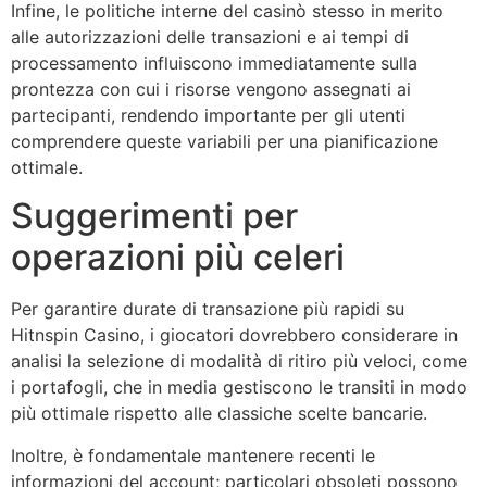
Infine, le politiche interne del casinò stesso in merito
alle autorizzazioni delle transazioni e ai tempi di
processamento influiscono immediatamente sulla
prontezza con cui i risorse vengono assegnati ai
partecipanti, rendendo importante per gli utenti
comprendere queste variabili per una pianificazione
ottimale.
Suggerimenti per
operazioni più celeri
Per garantire durate di transazione più rapidi su
Hitnspin Casino, i giocatori dovrebbero considerare in
analisi la selezione di modalità di ritiro più veloci, come
i portafogli, che in media gestiscono le transiti in modo
più ottimale rispetto alle classiche scelte bancarie.
Inoltre, è fondamentale mantenere recenti le
informazioni del account; particolari obsoleti possono