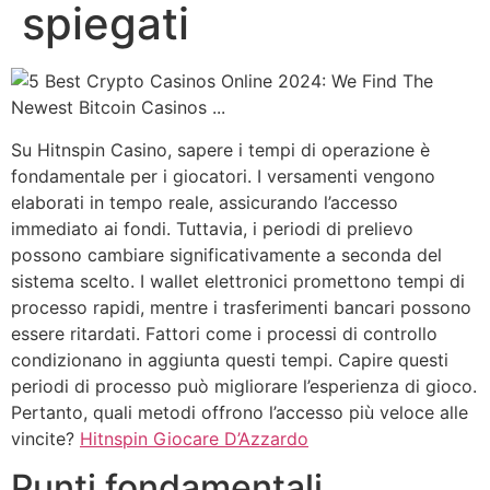
spiegati
Su Hitnspin Casino, sapere i tempi di operazione è
fondamentale per i giocatori. I versamenti vengono
elaborati in tempo reale, assicurando l’accesso
immediato ai fondi. Tuttavia, i periodi di prelievo
possono cambiare significativamente a seconda del
sistema scelto. I wallet elettronici promettono tempi di
processo rapidi, mentre i trasferimenti bancari possono
essere ritardati. Fattori come i processi di controllo
condizionano in aggiunta questi tempi. Capire questi
periodi di processo può migliorare l’esperienza di gioco.
Pertanto, quali metodi offrono l’accesso più veloce alle
vincite?
Hitnspin Giocare D’Azzardo
Punti fondamentali