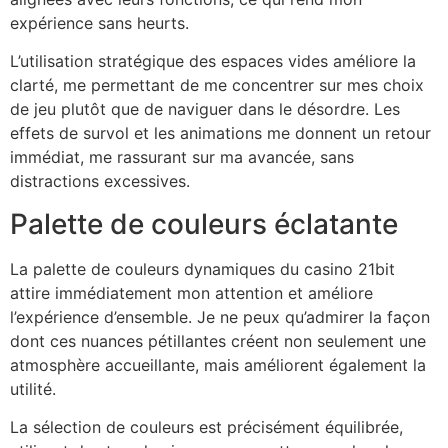
expérience sans heurts.
L’utilisation stratégique des espaces vides améliore la
clarté, me permettant de me concentrer sur mes choix
de jeu plutôt que de naviguer dans le désordre. Les
effets de survol et les animations me donnent un retour
immédiat, me rassurant sur ma avancée, sans
distractions excessives.
Palette de couleurs éclatante
La palette de couleurs dynamiques du casino 21bit
attire immédiatement mon attention et améliore
l’expérience d’ensemble. Je ne peux qu’admirer la façon
dont ces nuances pétillantes créent non seulement une
atmosphère accueillante, mais améliorent également la
utilité.
La sélection de couleurs est précisément équilibrée,