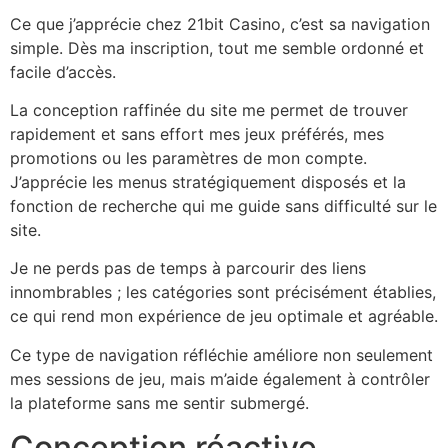
Ce que j’apprécie chez 21bit Casino, c’est sa navigation
simple. Dès ma inscription, tout me semble ordonné et
facile d’accès.
La conception raffinée du site me permet de trouver
rapidement et sans effort mes jeux préférés, mes
promotions ou les paramètres de mon compte.
J’apprécie les menus stratégiquement disposés et la
fonction de recherche qui me guide sans difficulté sur le
site.
Je ne perds pas de temps à parcourir des liens
innombrables ; les catégories sont précisément établies,
ce qui rend mon expérience de jeu optimale et agréable.
Ce type de navigation réfléchie améliore non seulement
mes sessions de jeu, mais m’aide également à contrôler
la plateforme sans me sentir submergé.
Conception réactive