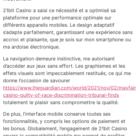
21bit Casino a saisi ce nécessité et a optimisé sa
plateforme pour une performance optimale sur
différents appareils mobiles. Le design adaptatif
s’adapte parfaitement, garantissant une expérience sans
accroc et plaisante, que je sois sur mon smartphone ou
ma ardoise électronique.
La navigation demeure instinctive, me autorisant
d’accéder aux jeux sans effort. Les graphismes et les
effets visuels sont impeccablement restitués, ce qui me
donne l’occasion de savourer
https://www.theguardian.com/world/2021/nov/02/mayfair
casino-guilty-of-race-discrimination-tribunal-finds
totalement le plaisir sans compromettre la qualité.
De plus, l’interface mobile conserve toutes ses
fonctionnalités, y compris les options de paiement et
les bonus. Globalement, l’engagement de 21bit Casino
envers la compatibilité mobile me permet de profiter