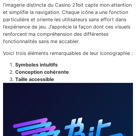
l’imagerie distincte du Casino 21bit capte mon attention
et simplifie la navigation. Chaque icône a une fonction
particulière et oriente les utilisateurs sans effort dans
l’expérience de jeu. J’apprécie la façon dont ces visuels
renforcent ma compréhension des différentes
fonctionnalités sans me accabler.
Voici trois éléments remarquables de leur iconographie :
Symboles intuitifs
Conception cohérente
Taille accessible