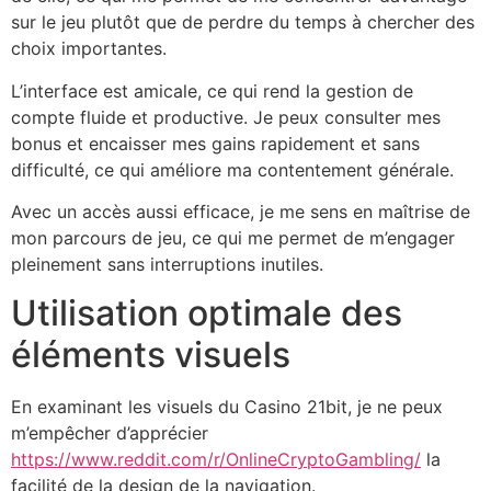
sur le jeu plutôt que de perdre du temps à chercher des
choix importantes.
L’interface est amicale, ce qui rend la gestion de
compte fluide et productive. Je peux consulter mes
bonus et encaisser mes gains rapidement et sans
difficulté, ce qui améliore ma contentement générale.
Avec un accès aussi efficace, je me sens en maîtrise de
mon parcours de jeu, ce qui me permet de m’engager
pleinement sans interruptions inutiles.
Utilisation optimale des
éléments visuels
En examinant les visuels du Casino 21bit, je ne peux
m’empêcher d’apprécier
https://www.reddit.com/r/OnlineCryptoGambling/
la
facilité de la design de la navigation.