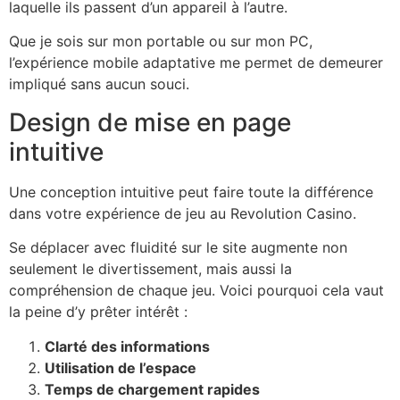
laquelle ils passent d’un appareil à l’autre.
Que je sois sur mon portable ou sur mon PC,
l’expérience mobile adaptative me permet de demeurer
impliqué sans aucun souci.
Design de mise en page
intuitive
Une conception intuitive peut faire toute la différence
dans votre expérience de jeu au Revolution Casino.
Se déplacer avec fluidité sur le site augmente non
seulement le divertissement, mais aussi la
compréhension de chaque jeu. Voici pourquoi cela vaut
la peine d’y prêter intérêt :
Clarté des informations
Utilisation de l’espace
Temps de chargement rapides