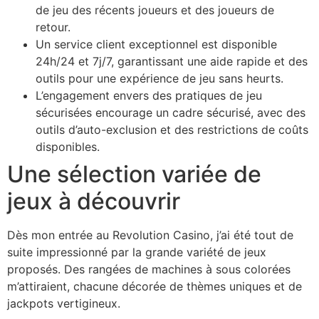
de jeu des récents joueurs et des joueurs de
retour.
Un service client exceptionnel est disponible
24h/24 et 7j/7, garantissant une aide rapide et des
outils pour une expérience de jeu sans heurts.
L’engagement envers des pratiques de jeu
sécurisées encourage un cadre sécurisé, avec des
outils d’auto-exclusion et des restrictions de coûts
disponibles.
Une sélection variée de
jeux à découvrir
Dès mon entrée au Revolution Casino, j’ai été tout de
suite impressionné par la grande variété de jeux
proposés. Des rangées de machines à sous colorées
m’attiraient, chacune décorée de thèmes uniques et de
jackpots vertigineux.