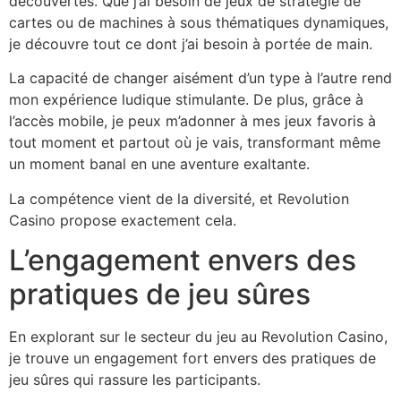
découvertes. Que j’ai besoin de jeux de stratégie de
cartes ou de machines à sous thématiques dynamiques,
je découvre tout ce dont j’ai besoin à portée de main.
La capacité de changer aisément d’un type à l’autre rend
mon expérience ludique stimulante. De plus, grâce à
l’accès mobile, je peux m’adonner à mes jeux favoris à
tout moment et partout où je vais, transformant même
un moment banal en une aventure exaltante.
La compétence vient de la diversité, et Revolution
Casino propose exactement cela.
L’engagement envers des
pratiques de jeu sûres
En explorant sur le secteur du jeu au Revolution Casino,
je trouve un engagement fort envers des pratiques de
jeu sûres qui rassure les participants.