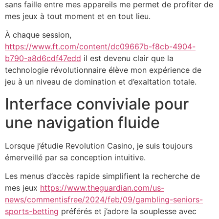
sans faille entre mes appareils me permet de profiter de
mes jeux à tout moment et en tout lieu.
À chaque session,
https://www.ft.com/content/dc09667b-f8cb-4904-
b790-a8d6cdf47edd
il est devenu clair que la
technologie révolutionnaire élève mon expérience de
jeu à un niveau de domination et d’exaltation totale.
Interface conviviale pour
une navigation fluide
Lorsque j’étudie Revolution Casino, je suis toujours
émerveillé par sa conception intuitive.
Les menus d’accès rapide simplifient la recherche de
mes jeux
https://www.theguardian.com/us-
news/commentisfree/2024/feb/09/gambling-seniors-
sports-betting
préférés et j’adore la souplesse avec