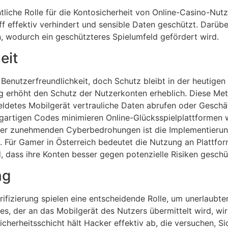
tliche Rolle für die Kontosicherheit von Online-Casino-Nut
ff effektiv verhindert und sensible Daten geschützt. Darüb
n, wodurch ein geschützteres Spielumfeld gefördert wird.
eit
Benutzerfreundlichkeit, doch Schutz bleibt in der heutigen 
 erhöht den Schutz der Nutzerkonten erheblich. Diese Meth
ldetes Mobilgerät vertrauliche Daten abrufen oder Geschä
gartigen Codes minimieren Online-Glücksspielplattformen 
 der zunehmenden Cyberbedrohungen ist die Implementierung
. Für Gamer in Österreich bedeutet die Nutzung an Plattfor
d, dass ihre Konten besser gegen potenzielle Risiken geschü
ng
izierung spielen eine entscheidende Rolle, um unerlaubt
, der an das Mobilgerät des Nutzers übermittelt wird, wird 
herheitsschicht hält Hacker effektiv ab, die versuchen, Si