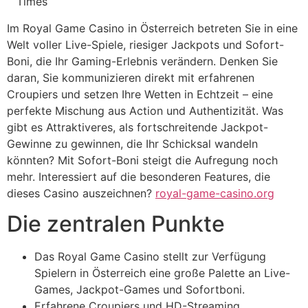
Im Royal Game Casino in Österreich betreten Sie in eine
Welt voller Live-Spiele, riesiger Jackpots und Sofort-
Boni, die Ihr Gaming-Erlebnis verändern. Denken Sie
daran, Sie kommunizieren direkt mit erfahrenen
Croupiers und setzen Ihre Wetten in Echtzeit – eine
perfekte Mischung aus Action und Authentizität. Was
gibt es Attraktiveres, als fortschreitende Jackpot-
Gewinne zu gewinnen, die Ihr Schicksal wandeln
könnten? Mit Sofort-Boni steigt die Aufregung noch
mehr. Interessiert auf die besonderen Features, die
dieses Casino auszeichnen?
royal-game-casino.org
Die zentralen Punkte
Das Royal Game Casino stellt zur Verfügung
Spielern in Österreich eine große Palette an Live-
Games, Jackpot-Games und Sofortboni.
Erfahrene Croupiers und HD-Streaming