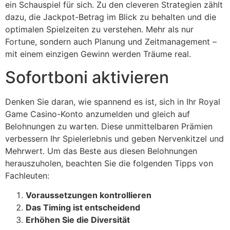
ein Schauspiel für sich. Zu den cleveren Strategien zählt
dazu, die Jackpot-Betrag im Blick zu behalten und die
optimalen Spielzeiten zu verstehen. Mehr als nur
Fortune, sondern auch Planung und Zeitmanagement –
mit einem einzigen Gewinn werden Träume real.
Sofortboni aktivieren
Denken Sie daran, wie spannend es ist, sich in Ihr Royal
Game Casino-Konto anzumelden und gleich auf
Belohnungen zu warten. Diese unmittelbaren Prämien
verbessern Ihr Spielerlebnis und geben Nervenkitzel und
Mehrwert. Um das Beste aus diesen Belohnungen
herauszuholen, beachten Sie die folgenden Tipps von
Fachleuten:
Voraussetzungen kontrollieren
Das Timing ist entscheidend
Erhöhen Sie die Diversität