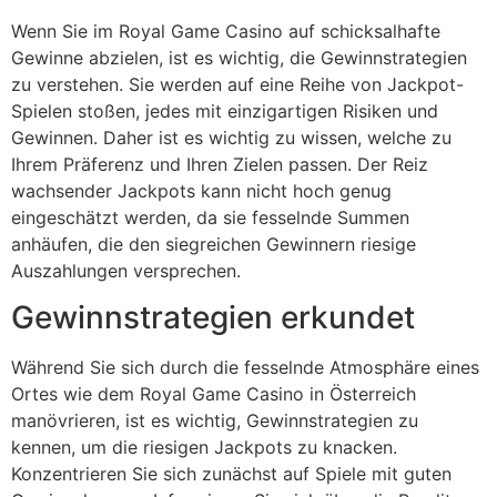
Wenn Sie im Royal Game Casino auf schicksalhafte
Gewinne abzielen, ist es wichtig, die Gewinnstrategien
zu verstehen. Sie werden auf eine Reihe von Jackpot-
Spielen stoßen, jedes mit einzigartigen Risiken und
Gewinnen. Daher ist es wichtig zu wissen, welche zu
Ihrem Präferenz und Ihren Zielen passen. Der Reiz
wachsender Jackpots kann nicht hoch genug
eingeschätzt werden, da sie fesselnde Summen
anhäufen, die den siegreichen Gewinnern riesige
Auszahlungen versprechen.
Gewinnstrategien erkundet
Während Sie sich durch die fesselnde Atmosphäre eines
Ortes wie dem Royal Game Casino in Österreich
manövrieren, ist es wichtig, Gewinnstrategien zu
kennen, um die riesigen Jackpots zu knacken.
Konzentrieren Sie sich zunächst auf Spiele mit guten