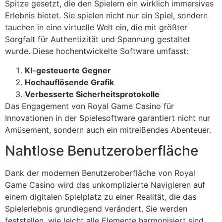
Spitze gesetzt, die den Spielern ein wirklich immersives
Erlebnis bietet. Sie spielen nicht nur ein Spiel, sondern
tauchen in eine virtuelle Welt ein, die mit größter
Sorgfalt für Authentizität und Spannung gestaltet
wurde. Diese hochentwickelte Software umfasst:
KI-gesteuerte Gegner
Hochauflösende Grafik
Verbesserte Sicherheitsprotokolle
Das Engagement von Royal Game Casino für
Innovationen in der Spielesoftware garantiert nicht nur
Amüsement, sondern auch ein mitreißendes Abenteuer.
Nahtlose Benutzeroberfläche
Dank der modernen Benutzeroberfläche von Royal
Game Casino wird das unkomplizierte Navigieren auf
einem digitalen Spielplatz zu einer Realität, die das
Spielerlebnis grundlegend verändert. Sie werden
feststellen, wie leicht alle Elemente harmonisiert sind