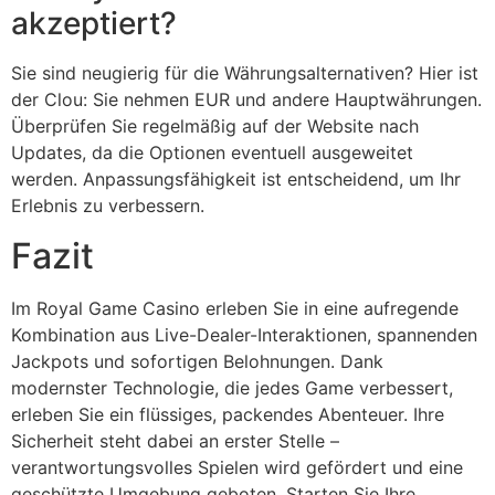
akzeptiert?
Sie sind neugierig für die Währungsalternativen? Hier ist
der Clou: Sie nehmen EUR und andere Hauptwährungen.
Überprüfen Sie regelmäßig auf der Website nach
Updates, da die Optionen eventuell ausgeweitet
werden. Anpassungsfähigkeit ist entscheidend, um Ihr
Erlebnis zu verbessern.
Fazit
Im Royal Game Casino erleben Sie in eine aufregende
Kombination aus Live-Dealer-Interaktionen, spannenden
Jackpots und sofortigen Belohnungen. Dank
modernster Technologie, die jedes Game verbessert,
erleben Sie ein flüssiges, packendes Abenteuer. Ihre
Sicherheit steht dabei an erster Stelle –
verantwortungsvolles Spielen wird gefördert und eine
geschützte Umgebung geboten. Starten Sie Ihre