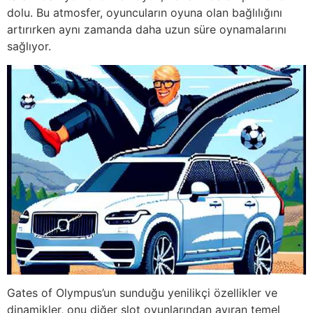
dolu. Bu atmosfer, oyuncuların oyuna olan bağlılığını
artırırken aynı zamanda daha uzun süre oynamalarını
sağlıyor.
Gates of Olympus’un sunduğu yenilikçi özellikler ve
dinamikler, onu diğer slot oyunlarından ayıran temel