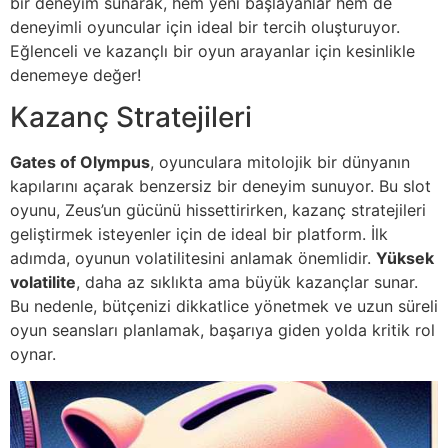
bir deneyim sunarak, hem yeni başlayanlar hem de
deneyimli oyuncular için ideal bir tercih oluşturuyor.
Eğlenceli ve kazançlı bir oyun arayanlar için kesinlikle
denemeye değer!
Kazanç Stratejileri
Gates of Olympus
, oyunculara mitolojik bir dünyanın
kapılarını açarak benzersiz bir deneyim sunuyor. Bu slot
oyunu, Zeus’un gücünü hissettirirken, kazanç stratejileri
geliştirmek isteyenler için de ideal bir platform. İlk
adımda, oyunun volatilitesini anlamak önemlidir.
Yüksek
volatilite
, daha az sıklıkta ama büyük kazançlar sunar.
Bu nedenle, bütçenizi dikkatlice yönetmek ve uzun süreli
oyun seansları planlamak, başarıya giden yolda kritik rol
oynar.