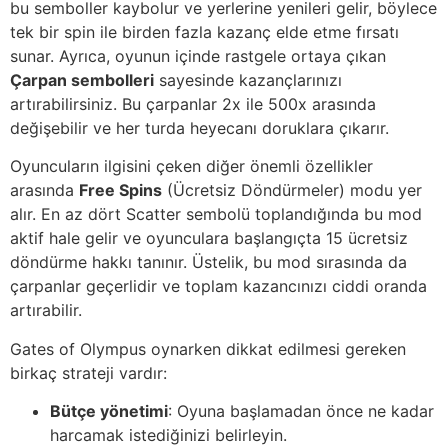
bu semboller kaybolur ve yerlerine yenileri gelir, böylece
tek bir spin ile birden fazla kazanç elde etme fırsatı
sunar. Ayrıca, oyunun içinde rastgele ortaya çıkan
Çarpan sembolleri
sayesinde kazançlarınızı
artırabilirsiniz. Bu çarpanlar 2x ile 500x arasında
değişebilir ve her turda heyecanı doruklara çıkarır.
Oyuncuların ilgisini çeken diğer önemli özellikler
arasında
Free Spins
(Ücretsiz Döndürmeler) modu yer
alır. En az dört Scatter sembolü toplandığında bu mod
aktif hale gelir ve oyunculara başlangıçta 15 ücretsiz
döndürme hakkı tanınır. Üstelik, bu mod sırasında da
çarpanlar geçerlidir ve toplam kazancınızı ciddi oranda
artırabilir.
Gates of Olympus oynarken dikkat edilmesi gereken
birkaç strateji vardır:
Bütçe yönetimi
: Oyuna başlamadan önce ne kadar
harcamak istediğinizi belirleyin.