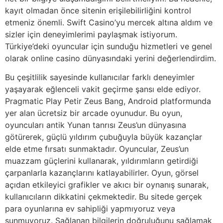
kayıt olmadan önce sitenin erişilebilirliğini kontrol
etmeniz önemli. Swift Casino’yu mercek altına aldım ve
sizler için deneyimlerimi paylaşmak istiyorum.
Türkiye’deki oyuncular için sunduğu hizmetleri ve genel
olarak online casino dünyasındaki yerini değerlendirdim.
Bu çeşitlilik sayesinde kullanıcılar farklı deneyimler
yaşayarak eğlenceli vakit geçirme şansı elde ediyor.
Pragmatic Play Petir Zeus Bang, Android platformunda
yer alan ücretsiz bir arcade oyunudur. Bu oyun,
oyuncuları antik Yunan tanrısı Zeus’un dünyasına
götürerek, güçlü yıldırım çubuğuyla büyük kazançlar
elde etme fırsatı sunmaktadır. Oyuncular, Zeus’un
muazzam güçlerini kullanarak, yıldırımların getirdiği
çarpanlarla kazançlarını katlayabilirler. Oyun, görsel
açıdan etkileyici grafikler ve akıcı bir oynanış sunarak,
kullanıcıların dikkatini çekmektedir. Bu sitede gerçek
para oyunlarına ev sahipliği yapmıyoruz veya
sunmuyoruz. Sağlanan bilgilerin doğruluğunu sağlamak