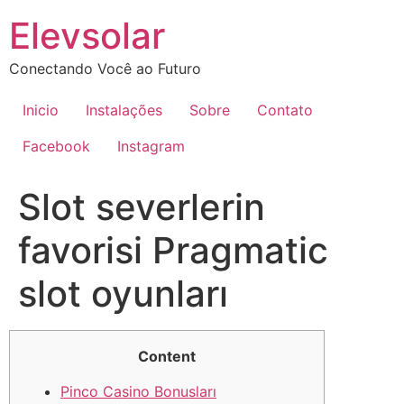
Ir
Elevsolar
para
o
Conectando Você ao Futuro
conteúdo
Inicio
Instalações
Sobre
Contato
Facebook
Instagram
Slot severlerin
favorisi Pragmatic
slot oyunları
Content
Pinсo Casino Bonusları