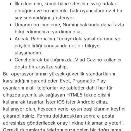
İlk izlenimim, kumarhane sitesinin İsveç odaklı
olduğunu ve bu nedenle Türk oyunculara özel bir
şey sunmadığını gösteriyor.
Umarım bu inceleme, Nomini hakkında daha fazla
bilgi edinmenize yardımcı olur.
Ancak, Rabona’nın Türkiye’deki yasal durumu ve
erişilebilirliği konusunda net bir bilgiye
ulaşamadım.
Genel olarak baktığımızda, Vlad Cazino kullanıcı
dostu bir arayüze sahip.
Bu, operasyonlarının yüksek güvenlik standartlarını
karşıladığını garanti eder. Evet, Pragmatic Play
oyunlarını akıllı telefonlar ve tabletler dahil her tür
cihazda uyumluluk sağlayan HTML5 teknolojisini
kullanarak tasarlar. İster iOS ister Android cihaz
kullanıyor olun, heyecan verici oyun başlıklarının keyfini
çıkarabilirsiniz. Formu doldurduktan sonra e-posta
adresinize gönderilecek onay linkine tıklamanız yeterli.
Gerekli durumlarda telefonunuza gelen bir doğrulama