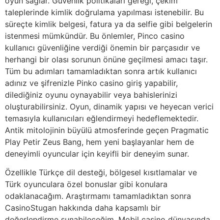
oyun sağlar. Güvenlik politikaları gereği, çekim
taleplerinde kimlik doğrulama yapılması istenebilir. Bu
süreçte kimlik belgesi, fatura ya da selfie gibi belgelerin
istenmesi mümkündür. Bu önlemler, Pinсo casino
kullanıcı güvenliğine verdiği önemin bir parçasıdır ve
herhangi bir olası sorunun önüne geçilmesi amacı taşır.
Tüm bu adımları tamamladıktan sonra artık kullanıcı
adınız ve şifrenizle Pinko casino giriş yapabilir,
dilediğiniz oyunu oynayabilir veya bahislerinizi
oluşturabilirsiniz. Oyun, dinamik yapısı ve heyecan verici
temasıyla kullanıcıları eğlendirmeyi hedeflemektedir.
Antik mitolojinin büyülü atmosferinde geçen Pragmatic
Play Petir Zeus Bang, hem yeni başlayanlar hem de
deneyimli oyuncular için keyifli bir deneyim sunar.
Özellikle Türkçe dil desteği, bölgesel kısıtlamalar ve
Türk oyunculara özel bonuslar gibi konulara
odaklanacağım. Araştırmamı tamamladıktan sonra
CasinoStugan hakkında daha kapsamlı bir
değerlendirme sunabileceğim. Mobil casino dünyasında