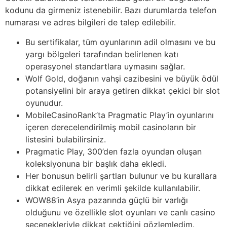
kodunu da girmeniz istenebilir. Bazı durumlarda telefon
numarası ve adres bilgileri de talep edilebilir.
Bu sertifikalar, tüm oyunlarının adil olmasını ve bu
yargı bölgeleri tarafından belirlenen katı
operasyonel standartlara uymasını sağlar.
Wolf Gold, doğanın vahşi cazibesini ve büyük ödül
potansiyelini bir araya getiren dikkat çekici bir slot
oyunudur.
MobileCasinoRank’ta Pragmatic Play’in oyunlarını
içeren derecelendirilmiş mobil casinoların bir
listesini bulabilirsiniz.
Pragmatic Play, 300’den fazla oyundan oluşan
koleksiyonuna bir başlık daha ekledi.
Her bonusun belirli şartları bulunur ve bu kurallara
dikkat edilerek en verimli şekilde kullanılabilir.
WOW88’in Asya pazarında güçlü bir varlığı
olduğunu ve özellikle slot oyunları ve canlı casino
seçenekleriyle dikkat çektiğini gözlemledim.