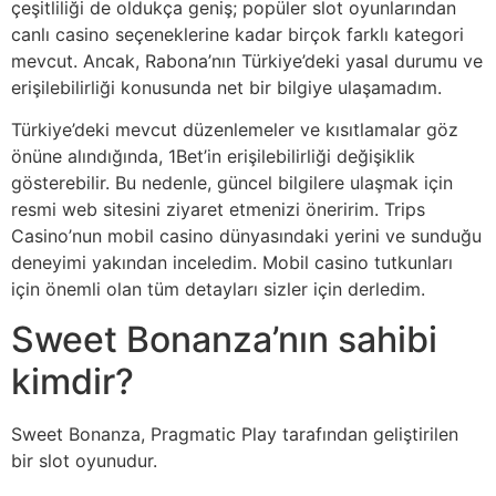
çeşitliliği de oldukça geniş; popüler slot oyunlarından
canlı casino seçeneklerine kadar birçok farklı kategori
mevcut. Ancak, Rabona’nın Türkiye’deki yasal durumu ve
erişilebilirliği konusunda net bir bilgiye ulaşamadım.
Türkiye’deki mevcut düzenlemeler ve kısıtlamalar göz
önüne alındığında, 1Bet’in erişilebilirliği değişiklik
gösterebilir. Bu nedenle, güncel bilgilere ulaşmak için
resmi web sitesini ziyaret etmenizi öneririm. Trips
Casino’nun mobil casino dünyasındaki yerini ve sunduğu
deneyimi yakından inceledim. Mobil casino tutkunları
için önemli olan tüm detayları sizler için derledim.
Sweet Bonanza’nın sahibi
kimdir?
Sweet Bonanza, Pragmatic Play tarafından geliştirilen
bir slot oyunudur.