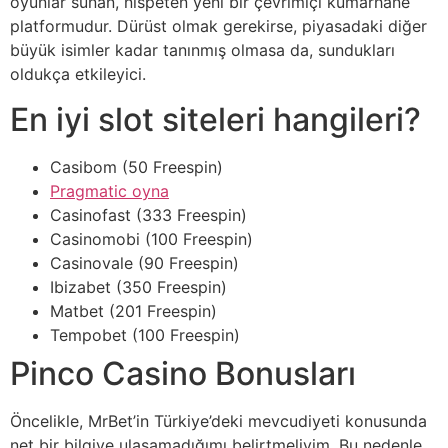
oyunlar sunan, nispeten yeni bir çevrimiçi kumarhane
platformudur. Dürüst olmak gerekirse, piyasadaki diğer
büyük isimler kadar tanınmış olmasa da, sundukları
oldukça etkileyici.
En iyi slot siteleri hangileri?
Casibom (50 Freespin)
Pragmatic oyna
Casinofast (333 Freespin)
Casinomobi (100 Freespin)
Casinovale (90 Freespin)
Ibizabet (350 Freespin)
Matbet (201 Freespin)
Tempobet (100 Freespin)
Pinсo Casino Bonusları
Öncelikle, MrBet’in Türkiye’deki mevcudiyeti konusunda
net bir bilgiye ulaşamadığımı belirtmeliyim. Bu nedenle,