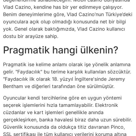
Vlad Cazino, kendine has bir yer edinmeye çalışıyor.
Benim deneyimlerime göre, Vlad Cazino’nun Türkiye’deki
oyunculara açık olup olmadığı konusunda net bir bilgi
yok. Genel olarak baktığımızda, Vlad Cazino kullanıcı
dostu bir arayüze sahip.
Pragmatik hangi ülkenin?
Pragmatik ise kelime anlamı olarak işe yönelik anlamına
gelir. "Faydacılık" bu terime karşılık kullanılan sözcüktür.
"Faydacılık ilk olarak 18. yüzyıl İngiltere'sinde Jeremy
Bentham ve diğerleri tarafından öne sürülmüştür.
Oyuncular kendi tercihlerine göre en uygun yöntemi
seçerek işlemlerini hızla tamamlayabilir. Elektronik
cüzdanlar ve kart işlemleri genellikle anında
gerçekleşirken, banka havalesi biraz daha uzun sürebilir.
Güvenlik konusunda da oldukça titiz davranan Pinсo,
SSL sertifikası ile tüm kullanıcı verilerini koruma altına