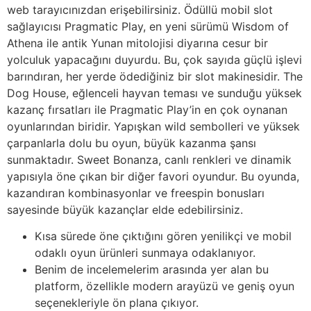
web tarayıcınızdan erişebilirsiniz. Ödüllü mobil slot
sağlayıcısı Pragmatic Play, en yeni sürümü Wisdom of
Athena ile antik Yunan mitolojisi diyarına cesur bir
yolculuk yapacağını duyurdu. Bu, çok sayıda güçlü işlevi
barındıran, her yerde ödediğiniz bir slot makinesidir. The
Dog House, eğlenceli hayvan teması ve sunduğu yüksek
kazanç fırsatları ile Pragmatic Play’in en çok oynanan
oyunlarından biridir. Yapışkan wild sembolleri ve yüksek
çarpanlarla dolu bu oyun, büyük kazanma şansı
sunmaktadır. Sweet Bonanza, canlı renkleri ve dinamik
yapısıyla öne çıkan bir diğer favori oyundur. Bu oyunda,
kazandıran kombinasyonlar ve freespin bonusları
sayesinde büyük kazançlar elde edebilirsiniz.
Kısa sürede öne çıktığını gören yenilikçi ve mobil
odaklı oyun ürünleri sunmaya odaklanıyor.
Benim de incelemelerim arasında yer alan bu
platform, özellikle modern arayüzü ve geniş oyun
seçenekleriyle ön plana çıkıyor.