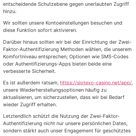
entscheidende Schutzebene gegen unerlaubten Zugriff
hinzu.
Wir sollten unsere Kontoeinstellungen besuchen und
diese Funktion sofort aktivieren.
Darüber hinaus sollten wir bei der Einrichtung der Zwei-
Faktor-Authentifizierung Methoden wählen, die unserem
Komfortniveau entsprechen; Optionen wie SMS-Codes
oder Authentifizierungs-Apps bieten beide eine
verbesserte Sicherheit.
Es ist außerdem ratsam,
https://slotexo-casino.net/app/
,
unsere Wiederherstellungsoptionen häufig zu
aktualisieren, um sicherzustellen, dass wir bei Bedarf
wieder Zugriff erhalten.
Letztendlich schützt die Nutzung der Zwei-Faktor-
Authentifizierung nicht nur unsere persönlichen Daten,
sondern stärkt auch unser Engagement für geschütztes