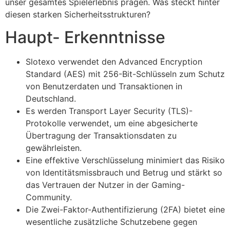
unser gesamtes Spielerlebnis prägen. Was steckt hinter
diesen starken Sicherheitsstrukturen?
Haupt- Erkenntnisse
Slotexo verwendet den Advanced Encryption
Standard (AES) mit 256-Bit-Schlüsseln zum Schutz
von Benutzerdaten und Transaktionen in
Deutschland.
Es werden Transport Layer Security (TLS)-
Protokolle verwendet, um eine abgesicherte
Übertragung der Transaktionsdaten zu
gewährleisten.
Eine effektive Verschlüsselung minimiert das Risiko
von Identitätsmissbrauch und Betrug und stärkt so
das Vertrauen der Nutzer in der Gaming-
Community.
Die Zwei-Faktor-Authentifizierung (2FA) bietet eine
wesentliche zusätzliche Schutzebene gegen