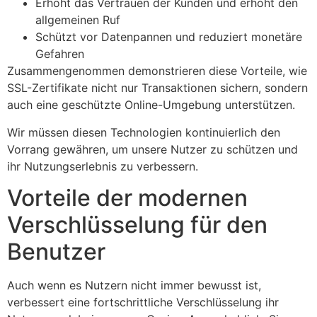
Erhöht das Vertrauen der Kunden und erhöht den
allgemeinen Ruf
Schützt vor Datenpannen und reduziert monetäre
Gefahren
Zusammengenommen demonstrieren diese Vorteile, wie
SSL-Zertifikate nicht nur Transaktionen sichern, sondern
auch eine geschützte Online-Umgebung unterstützen.
Wir müssen diesen Technologien kontinuierlich den
Vorrang gewähren, um unsere Nutzer zu schützen und
ihr Nutzungserlebnis zu verbessern.
Vorteile der modernen
Verschlüsselung für den
Benutzer
Auch wenn es Nutzern nicht immer bewusst ist,
verbessert eine fortschrittliche Verschlüsselung ihr