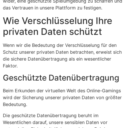
wider, eine geschützte Spielumgebung zu schaffen und
das Vertrauen in unsere Plattform zu festigen.
Wie Verschlüsselung Ihre
privaten Daten schützt
Wenn wir die Bedeutung der Verschlüsselung für den
Schutz unserer privaten Daten betrachten, erweist sich
die sichere Datenübertragung als ein wesentlicher
Faktor.
Geschützte Datenübertragung
Beim Erkunden der virtuellen Welt des Online-Gamings
wird der Sicherung unserer privaten Daten von größter
Bedeutung.
Die geschützte Datenübertragung beruht im
Wesentlichen darauf, unsere sensiblen Daten vor