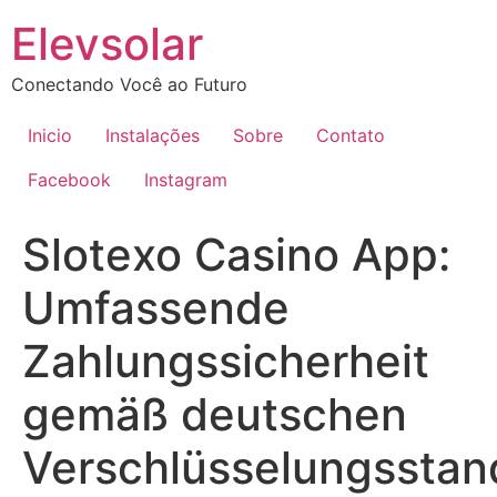
Ir
Elevsolar
para
o
Conectando Você ao Futuro
conteúdo
Inicio
Instalações
Sobre
Contato
Facebook
Instagram
Slotexo Casino App:
Umfassende
Zahlungssicherheit
gemäß deutschen
Verschlüsselungsstan