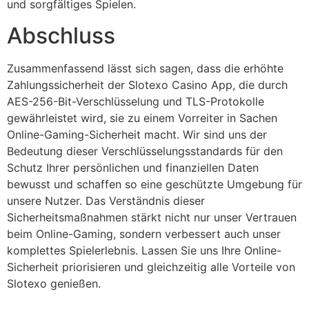
und sorgfältiges Spielen.
Abschluss
Zusammenfassend lässt sich sagen, dass die erhöhte
Zahlungssicherheit der Slotexo Casino App, die durch
AES-256-Bit-Verschlüsselung und TLS-Protokolle
gewährleistet wird, sie zu einem Vorreiter in Sachen
Online-Gaming-Sicherheit macht. Wir sind uns der
Bedeutung dieser Verschlüsselungsstandards für den
Schutz Ihrer persönlichen und finanziellen Daten
bewusst und schaffen so eine geschützte Umgebung für
unsere Nutzer. Das Verständnis dieser
Sicherheitsmaßnahmen stärkt nicht nur unser Vertrauen
beim Online-Gaming, sondern verbessert auch unser
komplettes Spielerlebnis. Lassen Sie uns Ihre Online-
Sicherheit priorisieren und gleichzeitig alle Vorteile von
Slotexo genießen.