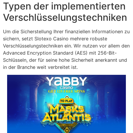
Typen der implementierten
Verschlüsselungstechniken
Um die Sicherstellung Ihrer finanziellen Informationen zu
sichern, setzt Slotexo Casino mehrere robuste
Verschlüsselungstechniken ein. Wir nutzen vor allem den
Advanced Encryption Standard (AES) mit 256-Bit-
Schlüsseln, der für seine hohe Sicherheit anerkannt und
in der Branche weit verbreitet ist.