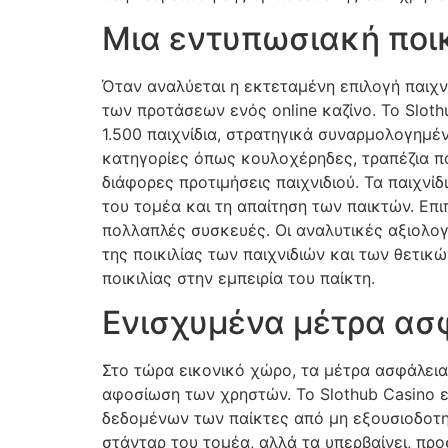
Μια εντυπωσιακή ποικ
Όταν αναλύεται η εκτεταμένη επιλογή παιχνι
των προτάσεων ενός online καζίνο. Το Slot
1.500 παιχνίδια, στρατηγικά συναρμολογημέ
κατηγορίες όπως κουλοχέρηδες, τραπέζια πα
διάφορες προτιμήσεις παιχνιδιού. Τα παιχν
του τομέα και τη απαίτηση των παικτών. Ε
πολλαπλές συσκευές. Οι αναλυτικές αξιολο
της ποικιλίας των παιχνιδιών και των θετι
ποικιλίας στην εμπειρία του παίκτη.
Ενισχυμένα μέτρα ασφ
Στο τώρα εικονικό χώρο, τα μέτρα ασφάλεια
αφοσίωση των χρηστών. Το Slothub Casino 
δεδομένων των παίκτες από μη εξουσιοδοτη
στάνταρ του τομέα, αλλά τα υπερβαίνει, πρ