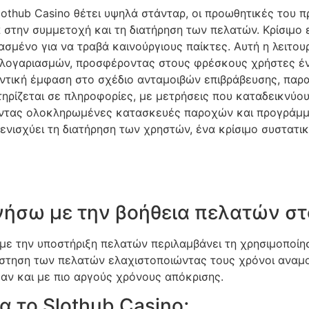
thub Casino θέτει υψηλά στάνταρ, οι προωθητικές του πρ
την συμμετοχή και τη διατήρηση των πελατών. Κρίσιμο είν
μένο για να τραβά καινούργιους παίκτες. Αυτή η λειτουργ
 λογαριασμών, προσφέροντας στους φρέσκους χρήστες ένα
ημαντική έμφαση στο σχέδιο ανταμοιβών επιβράβευσης, παρ
ηρίζεται σε πληροφορίες, με μετρήσεις που καταδεικνύου
ντας ολοκληρωμένες κατασκευές παροχών και προγράμματ
 ενισχύει τη διατήρηση των χρηστών, ένα κρίσιμο συστατικ
ήσω με την βοήθεια πελατών στο
 με την υποστήριξη πελατών περιλαμβάνει τη χρησιμοποίησ
ρίστηση των πελατών ελαχιστοποιώντας τους χρόνοι αναμο
 αν και με πιο αργούς χρόνους απόκρισης.
α το Slothub Casino;