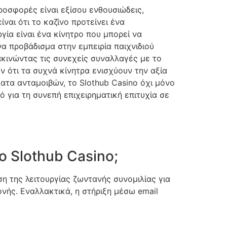
οσφορές είναι εξίσου ενθουσιώδεις,
αι ότι το καζίνο προτείνει ένα
ία είναι ένα κίνητρο που μπορεί να
 προβάδισμα στην εμπειρία παιχνιδιού
ακινώντας τις συνεχείς συναλλαγές με το
ν ότι τα συχνά κίνητρα ενισχύουν την αξία
α ανταμοιβών, το Slothub Casino όχι μόνο
ό για τη συνεπή επιχειρηματική επιτυχία σε
 Slothub Casino;
η της λειτουργίας ζωντανής συνομιλίας για
νής. Εναλλακτικά, η στήριξη μέσω email