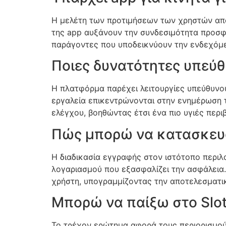
Η μελέτη των προτιμήσεων των χρηστών αποκ
της app αυξάνουν την συνδεσιμότητα προσφέ
παράγοντες που υποδεικνύουν την ενδεχόμεν
Ποιες δυνατότητες υπεύθ
Η πλατφόρμα παρέχει λειτουργίες υπεύθυνο
εργαλεία επικεντρώνονται στην ενημέρωση 
ελέγχου, βοηθώντας έτσι ένα πιο υγιές περ
Πώς μπορώ να κατασκευά
Η διαδικασία εγγραφής στον ιστότοπο περι
λογαριασμού που εξασφαλίζει την ασφάλεια
χρήστη, υπογραμμίζοντας την αποτελεσματι
Μπορώ να παίξω στο Slo
Το τρέχον ερώτημα αφορά τους περιορισμο