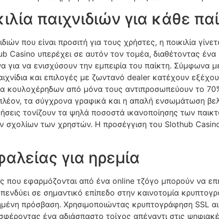
ιλία παιχνιδιών για κάθε πα
διών που είναι προσιτή για τους χρήστες, η ποικιλία γίνε
hub Casino υπερέχει σε αυτόν τον τομέα, διαθέτοντας έ
να για να ενισχύσουν την εμπειρία του παίκτη. Σύμφωνα 
ιχνίδια και επιλογές με ζωντανό dealer κατέχουν εξέχου
ίδια κουλοχέρηδων από μόνα τους αντιπροσωπεύουν το 70%
πιπλέον, τα σύγχρονα γραφικά και η απαλή ενσωμάτωση β
γήσεις τονίζουν τα ψηλά ποσοστά ικανοποίησης των παικ
κών σχολίων των χρηστών. Η προσέγγιση του Slothub Casi
αλείας για ηρεμία
ς που εφαρμόζονται από ένα online τζόγο μπορούν να επ
επενδύει σε σημαντικό επίπεδο στην καινοτομία κρυπτογ
μένη πρόσβαση. Χρησιμοποιώντας κρυπτογράφηση SSL αιχ
οσφέροντας ένα αδιάσπαστο τοίχος απέναντι στις ψηφιακέ