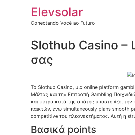
Ir
Elevsolar
para
o
Conectando Você ao Futuro
conteúdo
Slothub Casino – 
σας
Το Slothub Casino, μια online platform gamb
Μάλτας και την Επιτροπή Gambling Παιχνιδ
και μέτρα κατά της απάτης υποστηρίζει την re
παικτών, ενώ simultaneously plans smooth
competitive του πλεονεκτήματος. Αυτή η st
Βασικά points