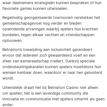
waar deelnemers strategieën kunnen bespreken of hun
favoriete games kunnen uitwisselen.
Regelmatig georganiseerde toernooien versterken het
gemeenschapsgevoel nog verder en bieden
opwindende ervaringen waarbij spelers hun krachten
bundelen, tegen elkaar vechten en vriendschappen
opbouwen.
Betnation’s toewijding aan inclusiviteit garandeert
ervoor dat iedereen zich gewaardeerd voelt en een
sfeer van kameraadschap creëert. Dankzij speciale
ondersteuningskanalen kunnen spelers moeiteloos hun
wensen kenbaar doen, waardoor er naar hen geluisterd
wordt.
Uiteindelijk draait het bij Betnation Casino niet alleen
om spellen; het is een levendige community die
innovatie en communicatie met spelers omarmt als geen
ander.