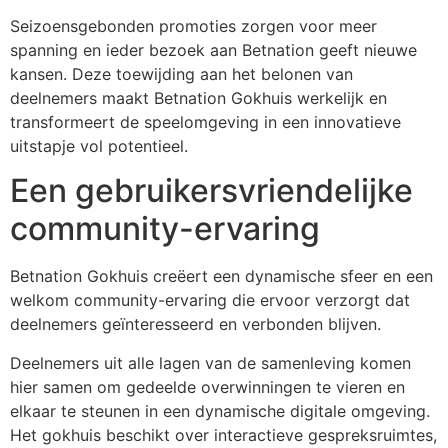
Seizoensgebonden promoties zorgen voor meer
spanning en ieder bezoek aan Betnation geeft nieuwe
kansen. Deze toewijding aan het belonen van
deelnemers maakt Betnation Gokhuis werkelijk en
transformeert de speelomgeving in een innovatieve
uitstapje vol potentieel.
Een gebruikersvriendelijke
community-ervaring
Betnation Gokhuis creëert een dynamische sfeer en een
welkom community-ervaring die ervoor verzorgt dat
deelnemers geïnteresseerd en verbonden blijven.
Deelnemers uit alle lagen van de samenleving komen
hier samen om gedeelde overwinningen te vieren en
elkaar te steunen in een dynamische digitale omgeving.
Het gokhuis beschikt over interactieve gespreksruimtes,