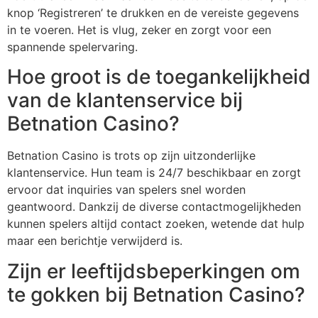
knop ‘Registreren’ te drukken en de vereiste gegevens
in te voeren. Het is vlug, zeker en zorgt voor een
spannende spelervaring.
Hoe groot is de toegankelijkheid
van de klantenservice bij
Betnation Casino?
Betnation Casino is trots op zijn uitzonderlijke
klantenservice. Hun team is 24/7 beschikbaar en zorgt
ervoor dat inquiries van spelers snel worden
geantwoord. Dankzij de diverse contactmogelijkheden
kunnen spelers altijd contact zoeken, wetende dat hulp
maar een berichtje verwijderd is.
Zijn er leeftijdsbeperkingen om
te gokken bij Betnation Casino?