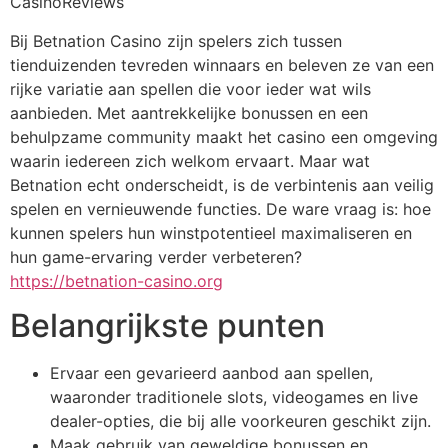
Bij Betnation Casino zijn spelers zich tussen
tienduizenden tevreden winnaars en beleven ze van een
rijke variatie aan spellen die voor ieder wat wils
aanbieden. Met aantrekkelijke bonussen en een
behulpzame community maakt het casino een omgeving
waarin iedereen zich welkom ervaart. Maar wat
Betnation echt onderscheidt, is de verbintenis aan veilig
spelen en vernieuwende functies. De ware vraag is: hoe
kunnen spelers hun winstpotentieel maximaliseren en
hun game-ervaring verder verbeteren?
https://betnation-casino.org
Belangrijkste punten
Ervaar een gevarieerd aanbod aan spellen,
waaronder traditionele slots, videogames en live
dealer-opties, die bij alle voorkeuren geschikt zijn.
Maak gebruik van geweldige bonussen en