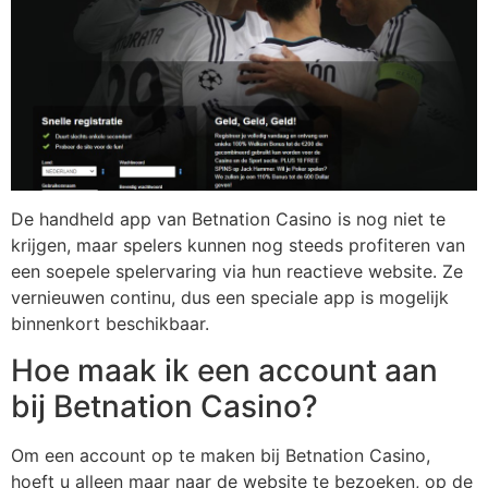
De handheld app van Betnation Casino is nog niet te
krijgen, maar spelers kunnen nog steeds profiteren van
een soepele spelervaring via hun reactieve website. Ze
vernieuwen continu, dus een speciale app is mogelijk
binnenkort beschikbaar.
Hoe maak ik een account aan
bij Betnation Casino?
Om een account op te maken bij Betnation Casino,
hoeft u alleen maar naar de website te bezoeken, op de