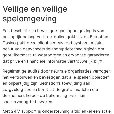
Veilige en veilige
spelomgeving
Een beschutte en beveiligde gamingomgeving is van
belangrijk belang voor elk online gokhuis, en Betnation
Casino pakt deze plicht serieus. Het systeem maakt
benut van geavanceerde encryptietechnologieën om
gebruikersdata te waarborgen en ervoor te garanderen
dat privé en financiële informatie vertrouwelijk blijft.
Regelmatige audits door neutrale organisaties verhogen
het vertrouwen en bevestigen dat alle spellen objectief
en onpartijdig zijn. Betnation’s toewijding aan
zorgvuldig spelen komt uit de grote middelen die
deelnemers helpen de beheersing over hun
speelervaring te bewaken.
Met 24/7 support is ondersteuning altijd enkel een actie