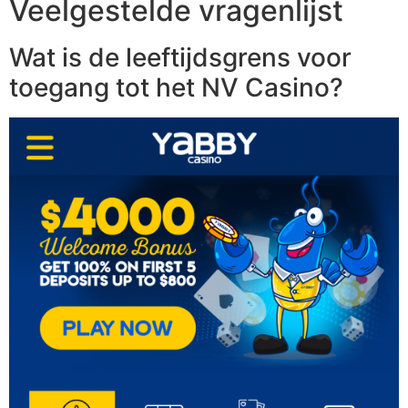
Veelgestelde vragenlijst
Wat is de leeftijdsgrens voor
toegang tot het NV Casino?