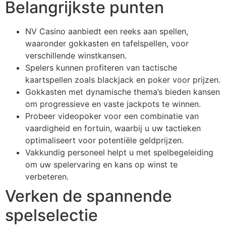
Belangrijkste punten
NV Casino aanbiedt een reeks aan spellen,
waaronder gokkasten en tafelspellen, voor
verschillende winstkansen.
Spelers kunnen profiteren van tactische
kaartspellen zoals blackjack en poker voor prijzen.
Gokkasten met dynamische thema’s bieden kansen
om progressieve en vaste jackpots te winnen.
Probeer videopoker voor een combinatie van
vaardigheid en fortuin, waarbij u uw tactieken
optimaliseert voor potentiële geldprijzen.
Vakkundig personeel helpt u met spelbegeleiding
om uw spelervaring en kans op winst te
verbeteren.
Verken de spannende
spelselectie