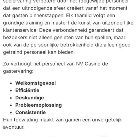
spelervaring verbeterd door het toegewijde personeel
dat een uitnodigende sfeer creëert vanaf het moment
dat gasten binnenstappen. Elk teamlid volgt een
grondige training en mastert de kunst van uitzonderlijke
klantenservice. Deze verbondenheid garandeert dat
bezoekers niet alleen genieten van hun spellen, maar
ook van de persoonlijke betrokkenheid die alleen goed
getraind personeel kan bieden.
Zo verhoogt het personeel van NV Casino de
gastervaring:
Welkomstgevoel
Efficiëntie
Deskundige
Probleemoplossing
Consistentie
Hun toewijding maakt van gamen een onvergetelijk
avontuur.