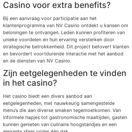
Casino voor extra benefits?
Bij een aanvraag voor participatie aan het
klantenprogramma van NV Casino ontdekt u kansen om
beloningen te ontvangen. Leden kunnen profiteren van
unieke voordelen en hun ervaring versterken door
strategische betrokkenheid. Dit project betovert klanten
en bevordert voortdurende interactie met het aanbod
en de diensten van NV Casino.
Zijn eetgelegenheden te vinden
in het casino?
Het casino biedt een divers aanbod aan
eetgelegenheden, met nauwkeurig samengestelde
menu’s die aan diverse smaken tegemoetkomen. Van
informele hapjes tot gastronomische maaltijden, gasten
kunnen genieten van culinaire hoogstandjes en een
elegante sfeer onder één dak.