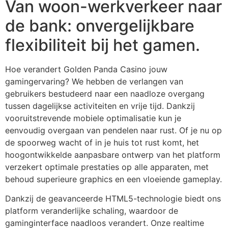
Van woon-werkverkeer naar
de bank: onvergelijkbare
flexibiliteit bij het gamen.
Hoe verandert Golden Panda Casino jouw
gamingervaring? We hebben de verlangen van
gebruikers bestudeerd naar een naadloze overgang
tussen dagelijkse activiteiten en vrije tijd. Dankzij
vooruitstrevende mobiele optimalisatie kun je
eenvoudig overgaan van pendelen naar rust. Of je nu op
de spoorweg wacht of in je huis tot rust komt, het
hoogontwikkelde aanpasbare ontwerp van het platform
verzekert optimale prestaties op alle apparaten, met
behoud superieure graphics en een vloeiende gameplay.
Dankzij de geavanceerde HTML5-technologie biedt ons
platform veranderlijke schaling, waardoor de
gaminginterface naadloos verandert. Onze realtime