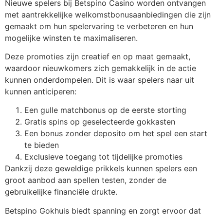
Nieuwe spelers bij Betspino Casino worden ontvangen
met aantrekkelijke welkomstbonusaanbiedingen die zijn
gemaakt om hun spelervaring te verbeteren en hun
mogelijke winsten te maximaliseren.
Deze promoties zijn creatief en op maat gemaakt,
waardoor nieuwkomers zich gemakkelijk in de actie
kunnen onderdompelen. Dit is waar spelers naar uit
kunnen anticiperen:
Een gulle matchbonus op de eerste storting
Gratis spins op geselecteerde gokkasten
Een bonus zonder deposito om het spel een start
te bieden
Exclusieve toegang tot tijdelijke promoties
Dankzij deze geweldige prikkels kunnen spelers een
groot aanbod aan spellen testen, zonder de
gebruikelijke financiële drukte.
Betspino Gokhuis biedt spanning en zorgt ervoor dat