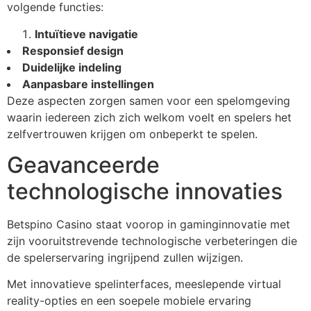
volgende functies:
Intuïtieve navigatie
Responsief design
Duidelijke indeling
Aanpasbare instellingen
Deze aspecten zorgen samen voor een spelomgeving
waarin iedereen zich zich welkom voelt en spelers het
zelfvertrouwen krijgen om onbeperkt te spelen.
Geavanceerde
technologische innovaties
Betspino Casino staat voorop in gaminginnovatie met
zijn vooruitstrevende technologische verbeteringen die
de spelerservaring ingrijpend zullen wijzigen.
Met innovatieve spelinterfaces, meeslepende virtual
reality-opties en een soepele mobiele ervaring