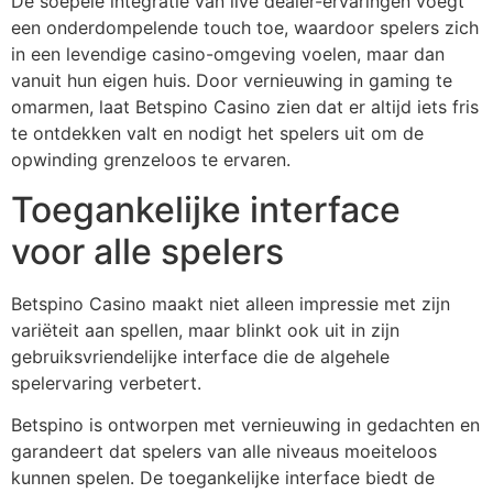
De soepele integratie van live dealer-ervaringen voegt
een onderdompelende touch toe, waardoor spelers zich
in een levendige casino-omgeving voelen, maar dan
vanuit hun eigen huis. Door vernieuwing in gaming te
omarmen, laat Betspino Casino zien dat er altijd iets fris
te ontdekken valt en nodigt het spelers uit om de
opwinding grenzeloos te ervaren.
Toegankelijke interface
voor alle spelers
Betspino Casino maakt niet alleen impressie met zijn
variëteit aan spellen, maar blinkt ook uit in zijn
gebruiksvriendelijke interface die de algehele
spelervaring verbetert.
Betspino is ontworpen met vernieuwing in gedachten en
garandeert dat spelers van alle niveaus moeiteloos
kunnen spelen. De toegankelijke interface biedt de