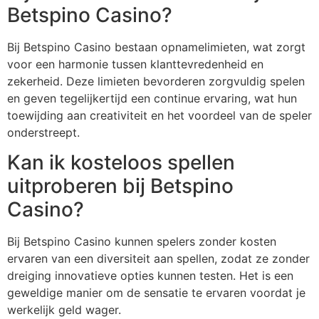
Betspino Casino?
Bij Betspino Casino bestaan opnamelimieten, wat zorgt
voor een harmonie tussen klanttevredenheid en
zekerheid. Deze limieten bevorderen zorgvuldig spelen
en geven tegelijkertijd een continue ervaring, wat hun
toewijding aan creativiteit en het voordeel van de speler
onderstreept.
Kan ik kosteloos spellen
uitproberen bij Betspino
Casino?
Bij Betspino Casino kunnen spelers zonder kosten
ervaren van een diversiteit aan spellen, zodat ze zonder
dreiging innovatieve opties kunnen testen. Het is een
geweldige manier om de sensatie te ervaren voordat je
werkelijk geld wager.