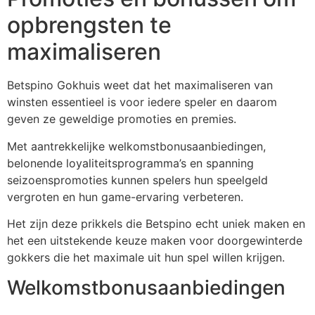
opbrengsten te
maximaliseren
Betspino Gokhuis weet dat het maximaliseren van
winsten essentieel is voor iedere speler en daarom
geven ze geweldige promoties en premies.
Met aantrekkelijke welkomstbonusaanbiedingen,
belonende loyaliteitsprogramma’s en spanning
seizoenspromoties kunnen spelers hun speelgeld
vergroten en hun game-ervaring verbeteren.
Het zijn deze prikkels die Betspino echt uniek maken en
het een uitstekende keuze maken voor doorgewinterde
gokkers die het maximale uit hun spel willen krijgen.
Welkomstbonusaanbiedingen