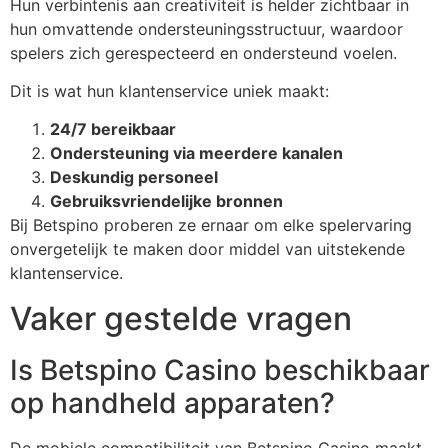
Hun verbintenis aan creativiteit is helder zichtbaar in
hun omvattende ondersteuningsstructuur, waardoor
spelers zich gerespecteerd en ondersteund voelen.
Dit is wat hun klantenservice uniek maakt:
24/7 bereikbaar
Ondersteuning via meerdere kanalen
Deskundig personeel
Gebruiksvriendelijke bronnen
Bij Betspino proberen ze ernaar om elke spelervaring
onvergetelijk te maken door middel van uitstekende
klantenservice.
Vaker gestelde vragen
Is Betspino Casino beschikbaar
op handheld apparaten?
De mobiele compatibiliteit van Betspino Casino maakt