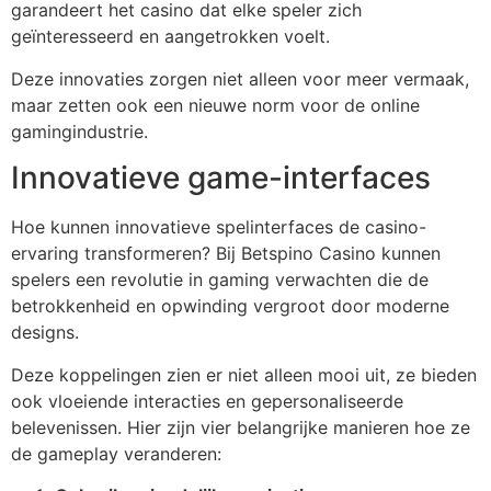
garandeert het casino dat elke speler zich
geïnteresseerd en aangetrokken voelt.
Deze innovaties zorgen niet alleen voor meer vermaak,
maar zetten ook een nieuwe norm voor de online
gamingindustrie.
Innovatieve game-interfaces
Hoe kunnen innovatieve spelinterfaces de casino-
ervaring transformeren? Bij Betspino Casino kunnen
spelers een revolutie in gaming verwachten die de
betrokkenheid en opwinding vergroot door moderne
designs.
Deze koppelingen zien er niet alleen mooi uit, ze bieden
ook vloeiende interacties en gepersonaliseerde
belevenissen. Hier zijn vier belangrijke manieren hoe ze
de gameplay veranderen: