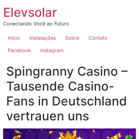
Ir
Elevsolar
para
o
Conectando Você ao Futuro
conteúdo
Inicio
Instalações
Sobre
Contato
Facebook
Instagram
Spingranny Casino –
Tausende Casino-
Fans in Deutschland
vertrauen uns