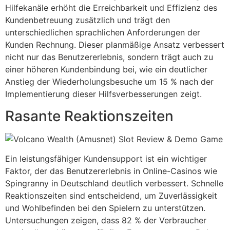
Hilfekanäle erhöht die Erreichbarkeit und Effizienz des
Kundenbetreuung zusätzlich und trägt den
unterschiedlichen sprachlichen Anforderungen der
Kunden Rechnung. Dieser planmäßige Ansatz verbessert
nicht nur das Benutzererlebnis, sondern trägt auch zu
einer höheren Kundenbindung bei, wie ein deutlicher
Anstieg der Wiederholungsbesuche um 15 % nach der
Implementierung dieser Hilfsverbesserungen zeigt.
Rasante Reaktionszeiten
Ein leistungsfähiger Kundensupport ist ein wichtiger
Faktor, der das Benutzererlebnis in Online-Casinos wie
Spingranny in Deutschland deutlich verbessert. Schnelle
Reaktionszeiten sind entscheidend, um Zuverlässigkeit
und Wohlbefinden bei den Spielern zu unterstützen.
Untersuchungen zeigen, dass 82 % der Verbraucher