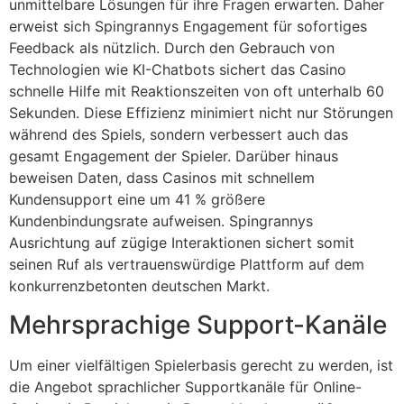
unmittelbare Lösungen für ihre Fragen erwarten. Daher
erweist sich Spingrannys Engagement für sofortiges
Feedback als nützlich. Durch den Gebrauch von
Technologien wie KI-Chatbots sichert das Casino
schnelle Hilfe mit Reaktionszeiten von oft unterhalb 60
Sekunden. Diese Effizienz minimiert nicht nur Störungen
während des Spiels, sondern verbessert auch das
gesamt Engagement der Spieler. Darüber hinaus
beweisen Daten, dass Casinos mit schnellem
Kundensupport eine um 41 % größere
Kundenbindungsrate aufweisen. Spingrannys
Ausrichtung auf zügige Interaktionen sichert somit
seinen Ruf als vertrauenswürdige Plattform auf dem
konkurrenzbetonten deutschen Markt.
Mehrsprachige Support-Kanäle
Um einer vielfältigen Spielerbasis gerecht zu werden, ist
die Angebot sprachlicher Supportkanäle für Online-