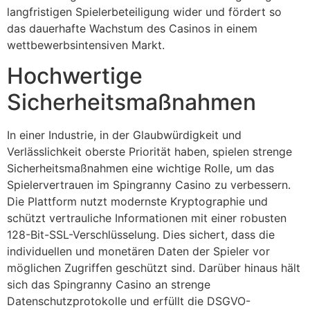
langfristigen Spielerbeteiligung wider und fördert so
das dauerhafte Wachstum des Casinos in einem
wettbewerbsintensiven Markt.
Hochwertige
Sicherheitsmaßnahmen
In einer Industrie, in der Glaubwürdigkeit und
Verlässlichkeit oberste Priorität haben, spielen strenge
Sicherheitsmaßnahmen eine wichtige Rolle, um das
Spielervertrauen im Spingranny Casino zu verbessern.
Die Plattform nutzt modernste Kryptographie und
schützt vertrauliche Informationen mit einer robusten
128-Bit-SSL-Verschlüsselung. Dies sichert, dass die
individuellen und monetären Daten der Spieler vor
möglichen Zugriffen geschützt sind. Darüber hinaus hält
sich das Spingranny Casino an strenge
Datenschutzprotokolle und erfüllt die DSGVO-