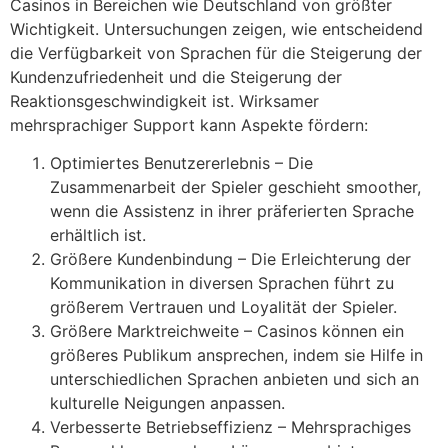
Casinos in Bereichen wie Deutschland von größter
Wichtigkeit. Untersuchungen zeigen, wie entscheidend
die Verfügbarkeit von Sprachen für die Steigerung der
Kundenzufriedenheit und die Steigerung der
Reaktionsgeschwindigkeit ist. Wirksamer
mehrsprachiger Support kann Aspekte fördern:
Optimiertes Benutzererlebnis – Die
Zusammenarbeit der Spieler geschieht smoother,
wenn die Assistenz in ihrer präferierten Sprache
erhältlich ist.
Größere Kundenbindung – Die Erleichterung der
Kommunikation in diversen Sprachen führt zu
größerem Vertrauen und Loyalität der Spieler.
Größere Marktreichweite – Casinos können ein
größeres Publikum ansprechen, indem sie Hilfe in
unterschiedlichen Sprachen anbieten und sich an
kulturelle Neigungen anpassen.
Verbesserte Betriebseffizienz – Mehrsprachiges