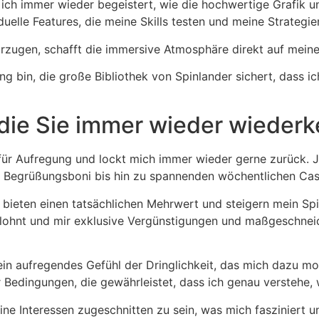
ich immer wieder begeistert, wie die hochwertige Grafik 
duelle Features, die meine Skills testen und meine Strategie
vorzugen, schafft die immersive Atmosphäre direkt auf mei
ling bin, die große Bibliothek von Spinlander sichert, dass 
die Sie immer wieder wiederk
für Aufregung und lockt mich immer wieder gerne zurück. 
n Begrüßungsboni bis hin zu spannenden wöchentlichen Ca
e bieten einen tatsächlichen Mehrwert und steigern mein Spie
lohnt und mir exklusive Vergünstigungen und maßgeschneide
in aufregendes Gefühl der Dringlichkeit, das mich dazu moti
er Bedingungen, die gewährleistet, dass ich genau verstehe, 
ine Interessen zugeschnitten zu sein, was mich fasziniert