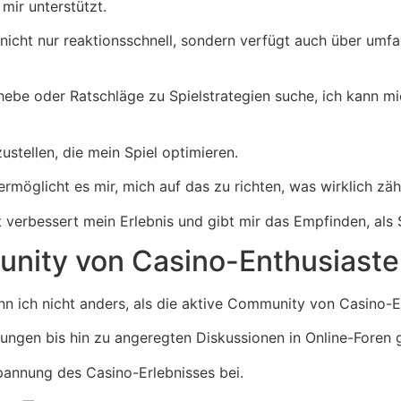
mir unterstützt.
icht nur reaktionsschnell, sondern verfügt auch über umfa
hebe oder Ratschläge zu Spielstrategien suche, ich kann mi
zustellen, die mein Spiel optimieren.
ermöglicht es mir, mich auf das zu richten, was wirklich zäh
t verbessert mein Erlebnis und gibt mir das Empfinden, als
unity von Casino-Enthusiast
n ich nicht anders, als die aktive Community von Casino-En
ungen bis hin zu angeregten Diskussionen in Online-Foren g
pannung des Casino-Erlebnisses bei.