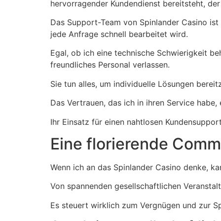
hervorragender Kundendienst bereitsteht, der 
Das Support-Team von Spinlander Casino ist n
jede Anfrage schnell bearbeitet wird.
Egal, ob ich eine technische Schwierigkeit be
freundliches Personal verlassen.
Sie tun alles, um individuelle Lösungen bereit
Das Vertrauen, das ich in ihren Service habe, 
Ihr Einsatz für einen nahtlosen Kundensuppor
Eine florierende Comm
Wenn ich an das Spinlander Casino denke, kan
Von spannenden gesellschaftlichen Veranstalt
Es steuert wirklich zum Vergnügen und zur S