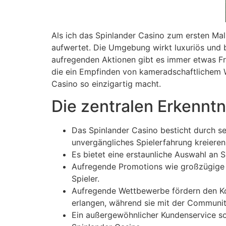
Als ich das Spinlander Casino zum ersten Ma
aufwertet. Die Umgebung wirkt luxuriös und b
aufregenden Aktionen gibt es immer etwas F
die ein Empfinden von kameradschaftlichem W
Casino so einzigartig macht.
Die zentralen Erkenntn
Das Spinlander Casino besticht durch s
unvergängliches Spielerfahrung kreieren
Es bietet eine erstaunliche Auswahl an S
Aufregende Promotions wie großzügige
Spieler.
Aufregende Wettbewerbe fördern den Kon
erlangen, während sie mit der Community
Ein außergewöhnlicher Kundenservice so