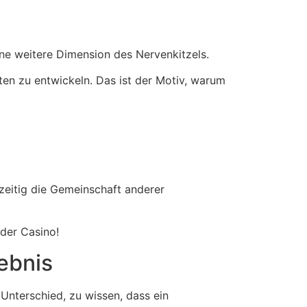
ne weitere Dimension des Nervenkitzels.
ten zu entwickeln. Das ist der Motiv, warum
zeitig die Gemeinschaft anderer
nder Casino!
lebnis
Unterschied, zu wissen, dass ein