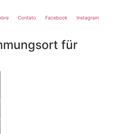
obre
Contato
Facebook
Instagram
immungsort für