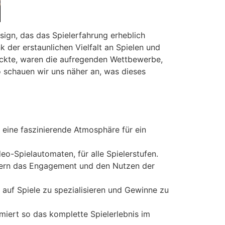
ign, das das Spielerfahrung erheblich
 der erstaunlichen Vielfalt an Spielen und
ckte, waren die aufregenden Wettbewerbe,
 schauen wir uns näher an, was dieses
 eine faszinierende Atmosphäre für ein
eo-Spielautomaten, für alle Spielerstufen.
ern das Engagement und den Nutzen der
uf Spiele zu spezialisieren und Gewinne zu
miert so das komplette Spielerlebnis im