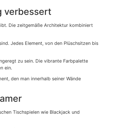
g verbessert
gibt. Die zeitgemäße Architektur kombiniert
sind. Jedes Element, von den Plüschsitzen bis
geregt zu sein. Die vibrante Farbpalette
n ein.
Moment, den man innerhalb seiner Wände
Gamer
schen Tischspielen wie Blackjack und