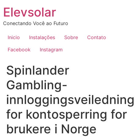
Ir
Elevsolar
para
o
Conectando Você ao Futuro
conteúdo
Inicio
Instalações
Sobre
Contato
Facebook
Instagram
Spinlander
Gambling-
innloggingsveiledning
for kontosperring for
brukere i Norge