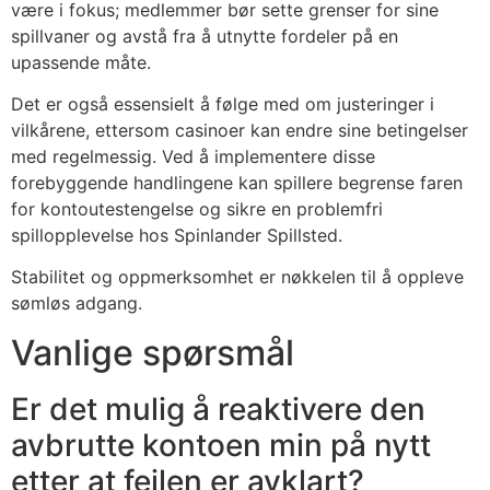
være i fokus; medlemmer bør sette grenser for sine
spillvaner og avstå fra å utnytte fordeler på en
upassende måte.
Det er også essensielt å følge med om justeringer i
vilkårene, ettersom casinoer kan endre sine betingelser
med regelmessig. Ved å implementere disse
forebyggende handlingene kan spillere begrense faren
for kontoutestengelse og sikre en problemfri
spillopplevelse hos Spinlander Spillsted.
Stabilitet og oppmerksomhet er nøkkelen til å oppleve
sømløs adgang.
Vanlige spørsmål
Er det mulig å reaktivere den
avbrutte kontoen min på nytt
etter at feilen er avklart?