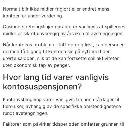
Normalt blir ikke midler frigjort eller endret mens
kontoen er under vurdering.
Casinoets retningslinjer garanterer vanligvis at spillernes
midler er sikret uavhengig av årsaken til avstengningen.
Når kontoens problem er tatt opp og løst, kan personen
dermed få tilgang til kontoen sin på nytt med den
urørte saldoen, slik at de kan fortsette spillaktiviteten
uten økonomisk tap av penger.
Hvor lang tid varer vanligvis
kontosuspensjonen?
Kontoavstengning varer vanligvis fra noen få dager til
flere uker, avhengig av de spesifikke omstendighetene
rundt avstengningen.
Faktorer som påvirker tidsperioden omfatter grunnen til