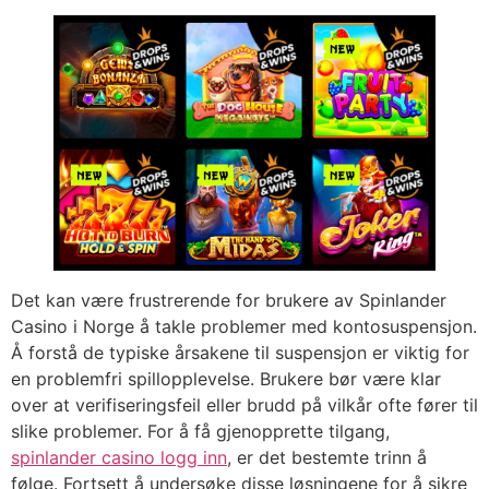
Det kan være frustrerende for brukere av Spinlander
Casino i Norge å takle problemer med kontosuspensjon.
Å forstå de typiske årsakene til suspensjon er viktig for
en problemfri spillopplevelse. Brukere bør være klar
over at verifiseringsfeil eller brudd på vilkår ofte fører til
slike problemer. For å få gjenopprette tilgang,
spinlander casino logg inn
, er det bestemte trinn å
følge. Fortsett å undersøke disse løsningene for å sikre