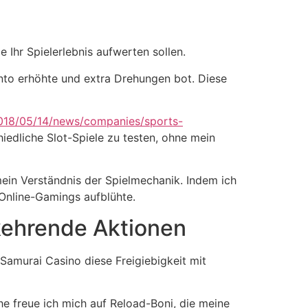
Ihr Spielerlebnis aufwerten sollen.
nto erhöhte und extra Drehungen bot. Diese
018/05/14/news/companies/sports-
iedliche Slot-Spiele zu testen, ohne mein
ein Verständnis der Spielmechanik. Indem ich
 Online-Gamings aufblühte.
kehrende Aktionen
Samurai Casino diese Freigiebigkeit mit
e freue ich mich auf Reload-Boni, die meine