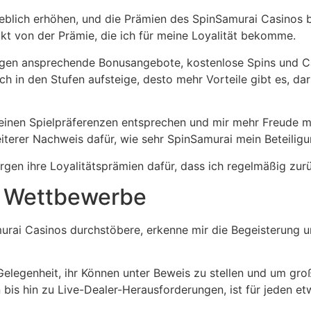
eblich erhöhen, und die Prämien des SpinSamurai Casinos 
kt von der Prämie, die ich für meine Loyalität bekomme.
 gegen ansprechende Bonusangebote, kostenlose Spins und 
ich in den Stufen aufsteige, desto mehr Vorteile gibt es, da
inen Spielpräferenzen entsprechen und mir mehr Freude ma
iterer Nachweis dafür, wie sehr SpinSamurai mein Beteiligu
gen ihre Loyalitätsprämien dafür, dass ich regelmäßig zur
d Wettbewerbe
rai Casinos durchstöbere, erkenne mir die Begeisterung 
Gelegenheit, ihr Können unter Beweis zu stellen und um gro
n bis hin zu Live-Dealer-Herausforderungen, ist für jeden 