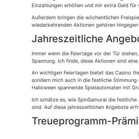
Einzahlungen erhöhen und mir extra Geld für w
Außerdem bringen die wöchentlichen Freispie
wiederkehrenden Aktionen gehören hingegen 
Jahreszeitliche Angeb
Immer wenn die Feiertage vor der Tür stehen,
Spannung. Ich finde, diese Aktionen sind eine
An wichtigen Feiertagen bietet das Casino th
sondern mich auch in die festliche Stimmung
Halloween spannende Spielautomaten mit Gru
Ich schätze es, wie SpinSamurai die festliche
sind. Auf diese jahreszeitlichen Angebote erf
Treueprogramm-Prämi