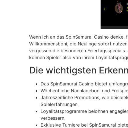
Wenn ich an das SpinSamurai Casino denke, fä
Willkommensboni, die Neulinge sofort nutze
vergessen die besonderen Feiertagsspecials
können Spieler also von ihrem Loyalitätsp
Die wichtigsten Erken
Das SpinSamurai Casino bietet umfangre
Wöchentliche Nachladeboni und Freispiel
Jahreszeitliche Promotions, wie beispi
Spielerfahrungen.
Loyalitätsprogramme belohnen engagierte
verbessern.
Exklusive Turniere bei SpinSamurai biet