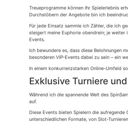
Treueprogramme können Ihr Spielerlebnis erh
Durchstöbern der Angebote bin ich beeindruc
Für jede Einsatz sammle ich Zähler, die ich
steigert meine Euphorie obendrein; je weiter 
Events.
Ich bewundere es, dass diese Belohnungen me
besonderen VIP-Events dabei zu sein – ein we
In einem konkurrenzstarken Online-Umfeld sor
Exklusive Turniere un
Während ich die spannende Welt des SpinSamu
auf.
Diese Events bieten Spielern die aufregende 
unterschiedlichen Formate, von Slot-Turniere