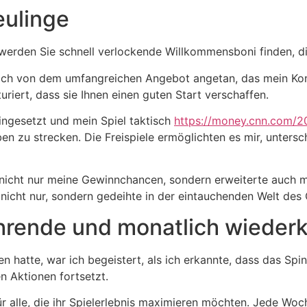
eulinge
rden Sie schnell verlockende Willkommensboni finden, die 
ar ich von dem umfangreichen Angebot angetan, das mein Ko
turiert, dass sie Ihnen einen guten Start verschaffen.
ingesetzt und mein Spiel taktisch
https://money.cnn.com/2
n zu strecken. Die Freispiele ermöglichten es mir, untersch
nicht nur meine Gewinnchancen, sondern erweiterte auch m
 nicht nur, sondern gedeihte in der eintauchenden Welt des
hrende und monatlich wieder
 hatte, war ich begeistert, als ich erkannte, dass das Spin
 Aktionen fortsetzt.
 alle, die ihr Spielerlebnis maximieren möchten. Jede Woch