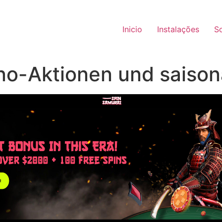
Inicio
Instalações
S
no-Aktionen und saiso