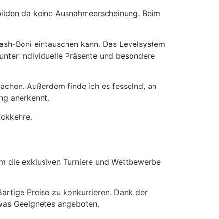
bilden da keine Ausnahmeerscheinung. Beim
Cash-Boni eintauschen kann. Das Levelsystem
runter individuelle Präsente und besondere
chen. Außerdem finde ich es fesselnd, an
ng anerkennt.
ückkehre.
um die exklusiven Turniere und Wettbewerbe
ßartige Preise zu konkurrieren. Dank der
etwas Geeignetes angeboten.