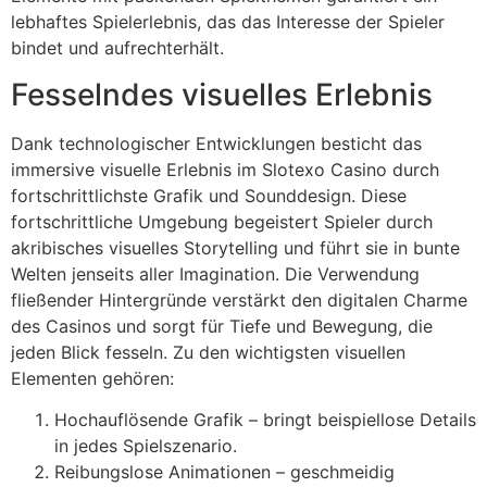
lebhaftes Spielerlebnis, das das Interesse der Spieler
bindet und aufrechterhält.
Fesselndes visuelles Erlebnis
Dank technologischer Entwicklungen besticht das
immersive visuelle Erlebnis im Slotexo Casino durch
fortschrittlichste Grafik und Sounddesign. Diese
fortschrittliche Umgebung begeistert Spieler durch
akribisches visuelles Storytelling und führt sie in bunte
Welten jenseits aller Imagination. Die Verwendung
fließender Hintergründe verstärkt den digitalen Charme
des Casinos und sorgt für Tiefe und Bewegung, die
jeden Blick fesseln. Zu den wichtigsten visuellen
Elementen gehören:
Hochauflösende Grafik – bringt beispiellose Details
in jedes Spielszenario.
Reibungslose Animationen – geschmeidig