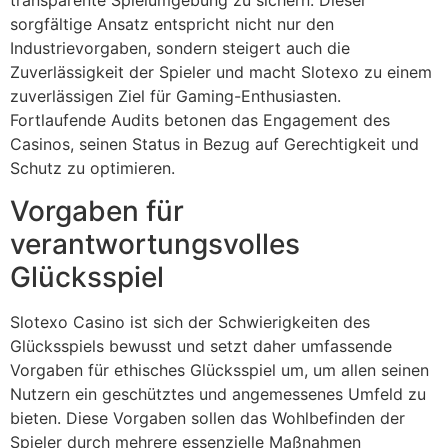
transparente Spielumgebung zu sichern. Dieser
sorgfältige Ansatz entspricht nicht nur den
Industrievorgaben, sondern steigert auch die
Zuverlässigkeit der Spieler und macht Slotexo zu einem
zuverlässigen Ziel für Gaming-Enthusiasten.
Fortlaufende Audits betonen das Engagement des
Casinos, seinen Status in Bezug auf Gerechtigkeit und
Schutz zu optimieren.
Vorgaben für
verantwortungsvolles
Glücksspiel
Slotexo Casino ist sich der Schwierigkeiten des
Glücksspiels bewusst und setzt daher umfassende
Vorgaben für ethisches Glücksspiel um, um allen seinen
Nutzern ein geschütztes und angemessenes Umfeld zu
bieten. Diese Vorgaben sollen das Wohlbefinden der
Spieler durch mehrere essenzielle Maßnahmen