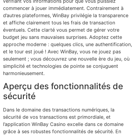
vérifiant vos informations pour que vous puissiez
commencer à jouer immédiatement. Contrairement à
d’autres plateformes, WinBay privilégie la transparence
et affiche clairement tous les frais de transaction
éventuels. Cette clarté vous permet de gérer votre
budget jeu sans mauvaises surprises. Adoptez cette
approche moderne : quelques clics, une authentification,
et le tour est joué ! Avec WinBay, vous ne jouez pas
seulement ; vous découvrez une nouvelle ère du jeu, où
simplicité et technologies de pointe se conjuguent
harmonieusement.
Aperçu des fonctionnalités de
sécurité
Dans le domaine des transactions numériques, la
sécurité de vos transactions est primordiale, et
l’application WinBay Casino excelle dans ce domaine
grâce à ses robustes fonctionnalités de sécurité. En