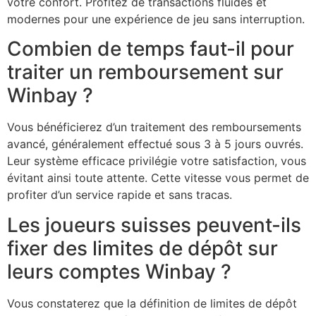
votre confort. Profitez de transactions fluides et
modernes pour une expérience de jeu sans interruption.
Combien de temps faut-il pour
traiter un remboursement sur
Winbay ?
Vous bénéficierez d’un traitement des remboursements
avancé, généralement effectué sous 3 à 5 jours ouvrés.
Leur système efficace privilégie votre satisfaction, vous
évitant ainsi toute attente. Cette vitesse vous permet de
profiter d’un service rapide et sans tracas.
Les joueurs suisses peuvent-ils
fixer des limites de dépôt sur
leurs comptes Winbay ?
Vous constaterez que la définition de limites de dépôt