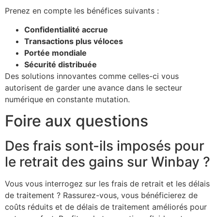
Prenez en compte les bénéfices suivants :
Confidentialité accrue
Transactions plus véloces
Portée mondiale
Sécurité distribuée
Des solutions innovantes comme celles-ci vous
autorisent de garder une avance dans le secteur
numérique en constante mutation.
Foire aux questions
Des frais sont-ils imposés pour
le retrait des gains sur Winbay ?
Vous vous interrogez sur les frais de retrait et les délais
de traitement ? Rassurez-vous, vous bénéficierez de
coûts réduits et de délais de traitement améliorés pour