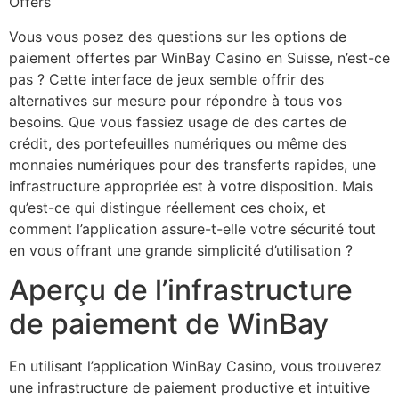
Vous vous posez des questions sur les options de
paiement offertes par WinBay Casino en Suisse, n’est-ce
pas ? Cette interface de jeux semble offrir des
alternatives sur mesure pour répondre à tous vos
besoins. Que vous fassiez usage de des cartes de
crédit, des portefeuilles numériques ou même des
monnaies numériques pour des transferts rapides, une
infrastructure appropriée est à votre disposition. Mais
qu’est-ce qui distingue réellement ces choix, et
comment l’application assure-t-elle votre sécurité tout
en vous offrant une grande simplicité d’utilisation ?
Aperçu de l’infrastructure
de paiement de WinBay
En utilisant l’application WinBay Casino, vous trouverez
une infrastructure de paiement productive et intuitive