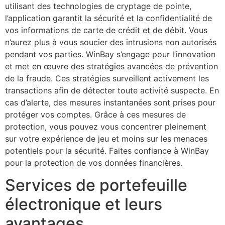
utilisant des technologies de cryptage de pointe,
l’application garantit la sécurité et la confidentialité de
vos informations de carte de crédit et de débit. Vous
n’aurez plus à vous soucier des intrusions non autorisés
pendant vos parties. WinBay s’engage pour l’innovation
et met en œuvre des stratégies avancées de prévention
de la fraude. Ces stratégies surveillent activement les
transactions afin de détecter toute activité suspecte. En
cas d’alerte, des mesures instantanées sont prises pour
protéger vos comptes. Grâce à ces mesures de
protection, vous pouvez vous concentrer pleinement
sur votre expérience de jeu et moins sur les menaces
potentiels pour la sécurité. Faites confiance à WinBay
pour la protection de vos données financières.
Services de portefeuille
électronique et leurs
avantages