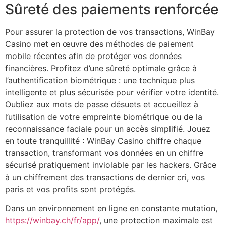
Sûreté des paiements renforcée
Pour assurer la protection de vos transactions, WinBay
Casino met en œuvre des méthodes de paiement
mobile récentes afin de protéger vos données
financières. Profitez d’une sûreté optimale grâce à
l’authentification biométrique : une technique plus
intelligente et plus sécurisée pour vérifier votre identité.
Oubliez aux mots de passe désuets et accueillez à
l’utilisation de votre empreinte biométrique ou de la
reconnaissance faciale pour un accès simplifié. Jouez
en toute tranquillité : WinBay Casino chiffre chaque
transaction, transformant vos données en un chiffre
sécurisé pratiquement inviolable par les hackers. Grâce
à un chiffrement des transactions de dernier cri, vos
paris et vos profits sont protégés.
Dans un environnement en ligne en constante mutation,
https://winbay.ch/fr/app/
, une protection maximale est