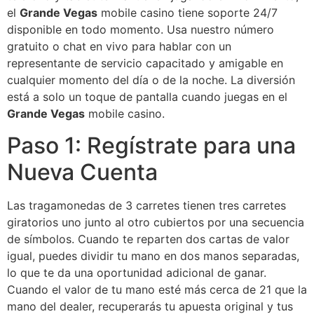
el
Grande Vegas
mobile casino tiene soporte 24/7
disponible en todo momento. Usa nuestro número
gratuito o chat en vivo para hablar con un
representante de servicio capacitado y amigable en
cualquier momento del día o de la noche. La diversión
está a solo un toque de pantalla cuando juegas en el
Grande Vegas
mobile casino.
Paso 1: Regístrate para una
Nueva Cuenta
Las tragamonedas de 3 carretes tienen tres carretes
giratorios uno junto al otro cubiertos por una secuencia
de símbolos. Cuando te reparten dos cartas de valor
igual, puedes dividir tu mano en dos manos separadas,
lo que te da una oportunidad adicional de ganar.
Cuando el valor de tu mano esté más cerca de 21 que la
mano del dealer, recuperarás tu apuesta original y tus