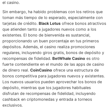
el casino.
Sin embargo, ha habido problemas con los retiros que
toman más tiempo de lo esperado, especialmente con
tarjetas de crédito.
Black Lotus
ofrece bonos atractivos
que atienden tanto a jugadores nuevos como a los
existentes. El bono de bienvenida es sustancial,
proporcionando un buen porcentaje en tus primeros
depósitos. Además, el casino realiza promociones
regulares, incluyendo giros gratis, bonos de depósito y
recompensas de fidelidad.
BetWhale Casino
es otro
fuerte contendiente en el mundo de las apps de casino
de dinero real.
CoinCasino
ofrece una estructura de
bonos competitiva para jugadores nuevos y existentes.
Los nuevos usuarios pueden aprovechar los bonos de
depósito, mientras que los jugadores habituales
disfrutan de recompensas de fidelidad, incluyendo
cashback en criptomonedas y entrada a torneos
exclusivos.