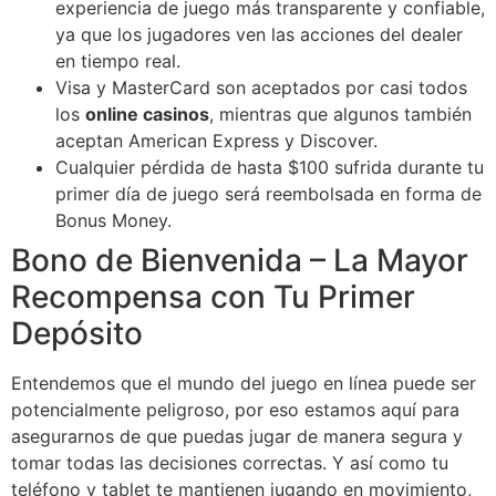
experiencia de juego más transparente y confiable,
ya que los jugadores ven las acciones del dealer
en tiempo real.
Visa y MasterCard son aceptados por casi todos
los
online casinos
, mientras que algunos también
aceptan American Express y Discover.
Cualquier pérdida de hasta $100 sufrida durante tu
primer día de juego será reembolsada en forma de
Bonus Money.
Bono de Bienvenida – La Mayor
Recompensa con Tu Primer
Depósito
Entendemos que el mundo del juego en línea puede ser
potencialmente peligroso, por eso estamos aquí para
asegurarnos de que puedas jugar de manera segura y
tomar todas las decisiones correctas. Y así como tu
teléfono y tablet te mantienen jugando en movimiento,