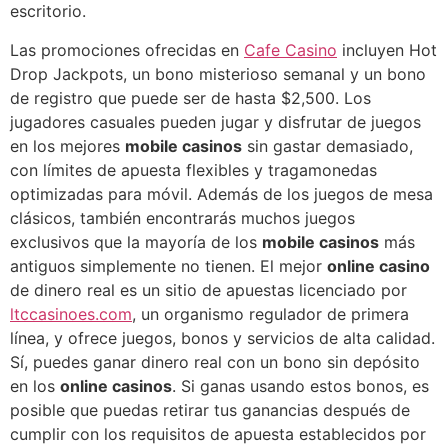
escritorio.
Las promociones ofrecidas en
Cafe Casino
incluyen Hot
Drop Jackpots, un bono misterioso semanal y un bono
de registro que puede ser de hasta $2,500. Los
jugadores casuales pueden jugar y disfrutar de juegos
en los mejores
mobile casinos
sin gastar demasiado,
con límites de apuesta flexibles y tragamonedas
optimizadas para móvil. Además de los juegos de mesa
clásicos, también encontrarás muchos juegos
exclusivos que la mayoría de los
mobile casinos
más
antiguos simplemente no tienen. El mejor
online casino
de dinero real es un sitio de apuestas licenciado por
ltccasinoes.com
, un organismo regulador de primera
línea, y ofrece juegos, bonos y servicios de alta calidad.
Sí, puedes ganar dinero real con un bono sin depósito
en los
online casinos
. Si ganas usando estos bonos, es
posible que puedas retirar tus ganancias después de
cumplir con los requisitos de apuesta establecidos por