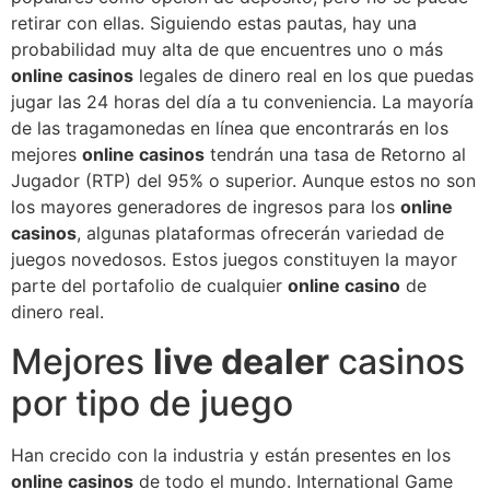
retirar con ellas. Siguiendo estas pautas, hay una
probabilidad muy alta de que encuentres uno o más
online casinos
legales de dinero real en los que puedas
jugar las 24 horas del día a tu conveniencia. La mayoría
de las tragamonedas en línea que encontrarás en los
mejores
online casinos
tendrán una tasa de Retorno al
Jugador (RTP) del 95% o superior. Aunque estos no son
los mayores generadores de ingresos para los
online
casinos
, algunas plataformas ofrecerán variedad de
juegos novedosos. Estos juegos constituyen la mayor
parte del portafolio de cualquier
online casino
de
dinero real.
Mejores
live dealer
casinos
por tipo de juego
Han crecido con la industria y están presentes en los
online casinos
de todo el mundo. International Game