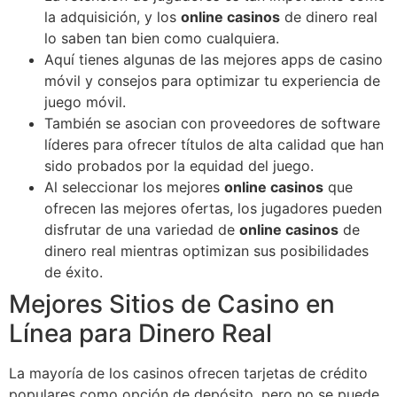
la adquisición, y los
online casinos
de dinero real
lo saben tan bien como cualquiera.
Aquí tienes algunas de las mejores apps de casino
móvil y consejos para optimizar tu experiencia de
juego móvil.
También se asocian con proveedores de software
líderes para ofrecer títulos de alta calidad que han
sido probados por la equidad del juego.
Al seleccionar los mejores
online casinos
que
ofrecen las mejores ofertas, los jugadores pueden
disfrutar de una variedad de
online casinos
de
dinero real mientras optimizan sus posibilidades
de éxito.
Mejores Sitios de Casino en
Línea para Dinero Real
La mayoría de los casinos ofrecen tarjetas de crédito
populares como opción de depósito, pero no se puede