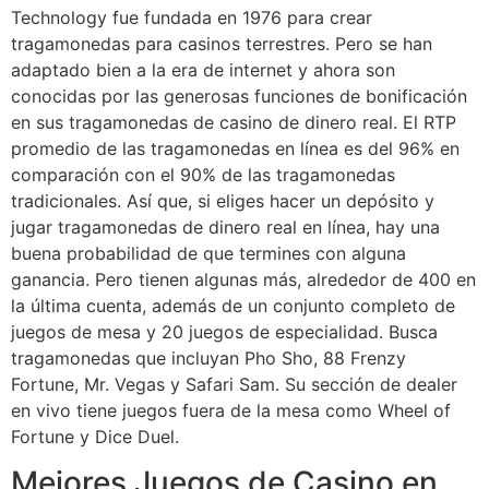
Technology fue fundada en 1976 para crear
tragamonedas para casinos terrestres. Pero se han
adaptado bien a la era de internet y ahora son
conocidas por las generosas funciones de bonificación
en sus tragamonedas de casino de dinero real. El RTP
promedio de las tragamonedas en línea es del 96% en
comparación con el 90% de las tragamonedas
tradicionales. Así que, si eliges hacer un depósito y
jugar tragamonedas de dinero real en línea, hay una
buena probabilidad de que termines con alguna
ganancia. Pero tienen algunas más, alrededor de 400 en
la última cuenta, además de un conjunto completo de
juegos de mesa y 20 juegos de especialidad. Busca
tragamonedas que incluyan Pho Sho, 88 Frenzy
Fortune, Mr. Vegas y Safari Sam. Su sección de dealer
en vivo tiene juegos fuera de la mesa como Wheel of
Fortune y Dice Duel.
Mejores Juegos de Casino en