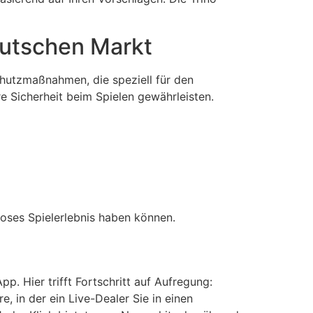
utschen Markt
hutzmaßnahmen, die speziell für den
e Sicherheit beim Spielen gewährleisten.
loses Spielerlebnis haben können.
p. Hier trifft Fortschritt auf Aufregung:
, in der ein Live-Dealer Sie in einen