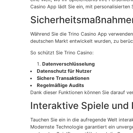
Casino App lädt Sie ein, mit personalisierte
Sicherheitsmaßnahmen
Während Sie die Trino Casino App verwenden 
deutschen Markt entwickelt wurden, zu berück
So schützt Sie Trino Casino:
Datenverschlüsselung
Datenschutz für Nutzer
Sichere Transaktionen
Regelmäßige Audits
Dank dieser Funktionen können Sie darauf ver
Interaktive Spiele und
Tauchen Sie ein in die aufregende Welt interak
Modernste Technologie garantiert ein unverges