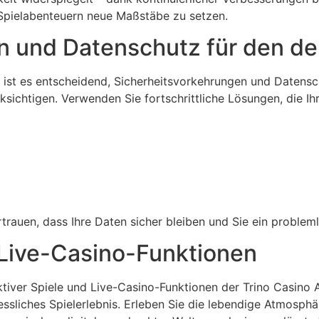
n Spielabenteuern neue Maßstäbe zu setzen.
 und Datenschutz für den de
ist es entscheidend, Sicherheitsvorkehrungen und Datensc
sichtigen. Verwenden Sie fortschrittliche Lösungen, die Ihr
trauen, dass Ihre Daten sicher bleiben und Sie ein problem
 Live-Casino-Funktionen
tiver Spiele und Live-Casino-Funktionen der Trino Casino Ap
sliches Spielerlebnis. Erleben Sie die lebendige Atmosphäre