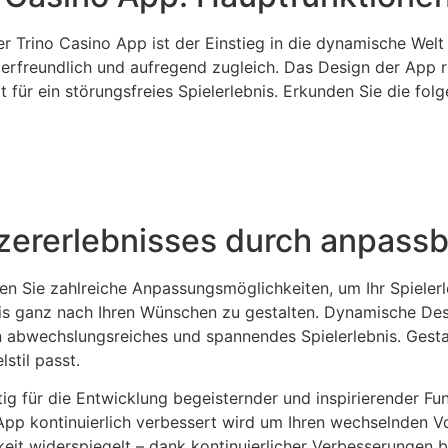
r Trino Casino App ist der Einstieg in die dynamische Welt 
erfreundlich und aufregend zugleich. Das Design der App ric
t für ein störungsfreies Spielerlebnis. Erkunden Sie die fol
zererlebnisses durch anpassb
n Sie zahlreiche Anpassungsmöglichkeiten, um Ihr Spielerl
is ganz nach Ihren Wünschen zu gestalten. Dynamische Desig
in abwechslungsreiches und spannendes Spielerlebnis. Gest
stil passt.
 für die Entwicklung begeisternder und inspirierender Funk
 App kontinuierlich verbessert wird um Ihren wechselnden V
hkeit widerspiegelt – dank kontinuierlicher Verbesserungen 