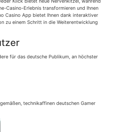
eder Klick bietet neue Nervenkitzel, während
ine-Casino-Erlebnis transformieren und Ihnen
o Casino App bietet Ihnen dank interaktiver
on zu einem Schritt in die Weiterentwicklung
tzer
dere für das deutsche Publikum, an höchster
itgemäßen, technikaffinen deutschen Gamer