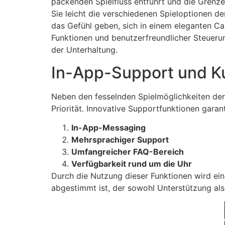
packenden Spielfluss entführt und die Grenze
Sie leicht die verschiedenen Spieloptionen de
das Gefühl geben, sich in einem eleganten Ca
Funktionen und benutzerfreundlicher Steuerun
der Unterhaltung.
In-App-Support und K
Neben den fesselnden Spielmöglichkeiten der
Priorität. Innovative Supportfunktionen garant
In-App-Messaging
Mehrsprachiger Support
Umfangreicher FAQ-Bereich
Verfügbarkeit rund um die Uhr
Durch die Nutzung dieser Funktionen wird ei
abgestimmt ist, der sowohl Unterstützung al