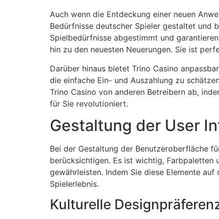
Auch wenn die Entdeckung einer neuen Anwen
Bedürfnisse deutscher Spieler gestaltet und b
Spielbedürfnisse abgestimmt und garantieren e
hin zu den neuesten Neuerungen. Sie ist perf
Darüber hinaus bietet Trino Casino anpassba
die einfache Ein- und Auszahlung zu schätzen 
Trino Casino von anderen Betreibern ab, inde
für Sie revolutioniert.
Gestaltung der User In
Bei der Gestaltung der Benutzeroberfläche fü
berücksichtigen. Es ist wichtig, Farbpaletten
gewährleisten. Indem Sie diese Elemente au
Spielerlebnis.
Kulturelle Designpräferen