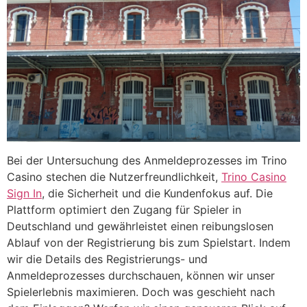
Bei der Untersuchung des Anmeldeprozesses im Trino
Casino stechen die Nutzerfreundlichkeit,
Trino Casino
Sign In
, die Sicherheit und die Kundenfokus auf. Die
Plattform optimiert den Zugang für Spieler in
Deutschland und gewährleistet einen reibungslosen
Ablauf von der Registrierung bis zum Spielstart. Indem
wir die Details des Registrierungs- und
Anmeldeprozesses durchschauen, können wir unser
Spielerlebnis maximieren. Doch was geschieht nach