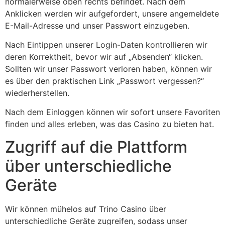
normalerweise oben rechts befindet. Nach dem
Anklicken werden wir aufgefordert, unsere angemeldete
E-Mail-Adresse und unser Passwort einzugeben.
Nach Eintippen unserer Login-Daten kontrollieren wir
deren Korrektheit, bevor wir auf „Absenden“ klicken.
Sollten wir unser Passwort verloren haben, können wir
es über den praktischen Link „Passwort vergessen?“
wiederherstellen.
Nach dem Einloggen können wir sofort unsere Favoriten
finden und alles erleben, was das Casino zu bieten hat.
Zugriff auf die Plattform
über unterschiedliche
Geräte
Wir können mühelos auf Trino Casino über
unterschiedliche Geräte zugreifen, sodass unser