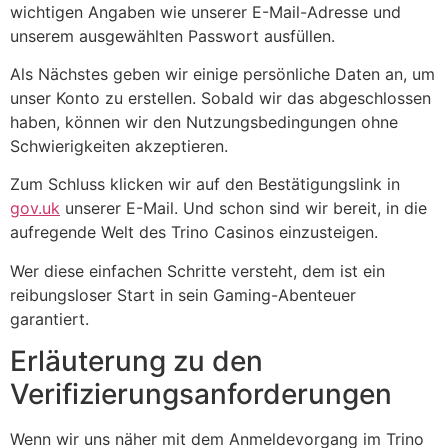
wichtigen Angaben wie unserer E-Mail-Adresse und
unserem ausgewählten Passwort ausfüllen.
Als Nächstes geben wir einige persönliche Daten an, um
unser Konto zu erstellen. Sobald wir das abgeschlossen
haben, können wir den Nutzungsbedingungen ohne
Schwierigkeiten akzeptieren.
Zum Schluss klicken wir auf den Bestätigungslink in
gov.uk
unserer E-Mail. Und schon sind wir bereit, in die
aufregende Welt des Trino Casinos einzusteigen.
Wer diese einfachen Schritte versteht, dem ist ein
reibungsloser Start in sein Gaming-Abenteuer
garantiert.
Erläuterung zu den
Verifizierungsanforderungen
Wenn wir uns näher mit dem Anmeldevorgang im Trino