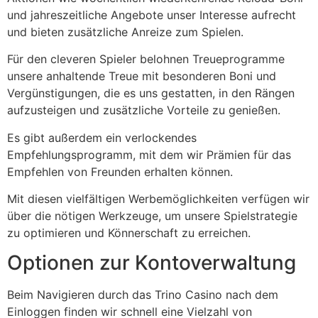
und jahreszeitliche Angebote unser Interesse aufrecht
und bieten zusätzliche Anreize zum Spielen.
Für den cleveren Spieler belohnen Treueprogramme
unsere anhaltende Treue mit besonderen Boni und
Vergünstigungen, die es uns gestatten, in den Rängen
aufzusteigen und zusätzliche Vorteile zu genießen.
Es gibt außerdem ein verlockendes
Empfehlungsprogramm, mit dem wir Prämien für das
Empfehlen von Freunden erhalten können.
Mit diesen vielfältigen Werbemöglichkeiten verfügen wir
über die nötigen Werkzeuge, um unsere Spielstrategie
zu optimieren und Könnerschaft zu erreichen.
Optionen zur Kontoverwaltung
Beim Navigieren durch das Trino Casino nach dem
Einloggen finden wir schnell eine Vielzahl von