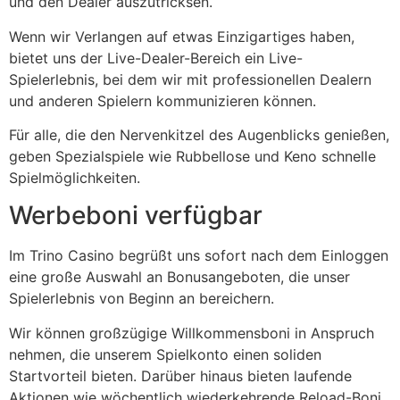
und den Dealer auszutricksen.
Wenn wir Verlangen auf etwas Einzigartiges haben,
bietet uns der Live-Dealer-Bereich ein Live-
Spielerlebnis, bei dem wir mit professionellen Dealern
und anderen Spielern kommunizieren können.
Für alle, die den Nervenkitzel des Augenblicks genießen,
geben Spezialspiele wie Rubbellose und Keno schnelle
Spielmöglichkeiten.
Werbeboni verfügbar
Im Trino Casino begrüßt uns sofort nach dem Einloggen
eine große Auswahl an Bonusangeboten, die unser
Spielerlebnis von Beginn an bereichern.
Wir können großzügige Willkommensboni in Anspruch
nehmen, die unserem Spielkonto einen soliden
Startvorteil bieten. Darüber hinaus bieten laufende
Aktionen wie wöchentlich wiederkehrende Reload-Boni