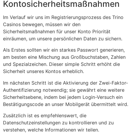
Kontosicherheitsmaßnahmen
Im Verlauf wir uns im Registrierungsprozess des Trino
Casinos bewegen, müssen wir den
Sicherheitsmaßnahmen für unser Konto Priorität
einräumen, um unsere persönlichen Daten zu sichern.
Als Erstes sollten wir ein starkes Passwort generieren,
am besten eine Mischung aus Großbuchstaben, Zahlen
und Spezialzeichen. Dieser simple Schritt erhöht die
Sicherheit unseres Kontos erheblich.
Im nächsten Schritt ist die Aktivierung der Zwei-Faktor-
Authentifizierung notwendig; sie gewährt eine weitere
Sicherheitsebene, indem bei jedem Login-Versuch ein
Bestätigungscode an unser Mobilgerät übermittelt wird.
Zusätzlich ist es empfehlenswert, die
Datenschutzeinstellungen zu kontrollieren und zu
verstehen, welche Informationen wir teilen.