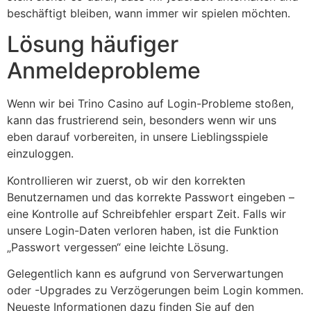
beschäftigt bleiben, wann immer wir spielen möchten.
Lösung häufiger
Anmeldeprobleme
Wenn wir bei Trino Casino auf Login-Probleme stoßen,
kann das frustrierend sein, besonders wenn wir uns
eben darauf vorbereiten, in unsere Lieblingsspiele
einzuloggen.
Kontrollieren wir zuerst, ob wir den korrekten
Benutzernamen und das korrekte Passwort eingeben –
eine Kontrolle auf Schreibfehler erspart Zeit. Falls wir
unsere Login-Daten verloren haben, ist die Funktion
„Passwort vergessen“ eine leichte Lösung.
Gelegentlich kann es aufgrund von Serverwartungen
oder -Upgrades zu Verzögerungen beim Login kommen.
Neueste Informationen dazu finden Sie auf den