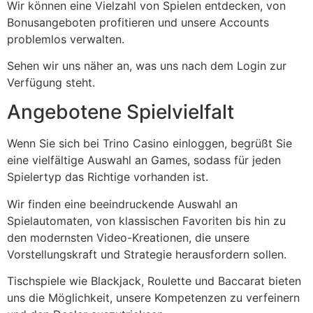
Wir können eine Vielzahl von Spielen entdecken, von
Bonusangeboten profitieren und unsere Accounts
problemlos verwalten.
Sehen wir uns näher an, was uns nach dem Login zur
Verfügung steht.
Angebotene Spielvielfalt
Wenn Sie sich bei Trino Casino einloggen, begrüßt Sie
eine vielfältige Auswahl an Games, sodass für jeden
Spielertyp das Richtige vorhanden ist.
Wir finden eine beeindruckende Auswahl an
Spielautomaten, von klassischen Favoriten bis hin zu
den modernsten Video-Kreationen, die unsere
Vorstellungskraft und Strategie herausfordern sollen.
Tischspiele wie Blackjack, Roulette und Baccarat bieten
uns die Möglichkeit, unsere Kompetenzen zu verfeinern