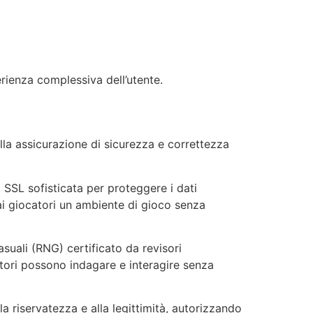
erienza complessiva dell’utente.
lla assicurazione di sicurezza e correttezza
ia SSL sofisticata per proteggere i dati
ai giocatori un ambiente di gioco senza
 casuali (RNG) certificato da revisori
atori possono indagare e interagire senza
lla riservatezza e alla legittimità, autorizzando