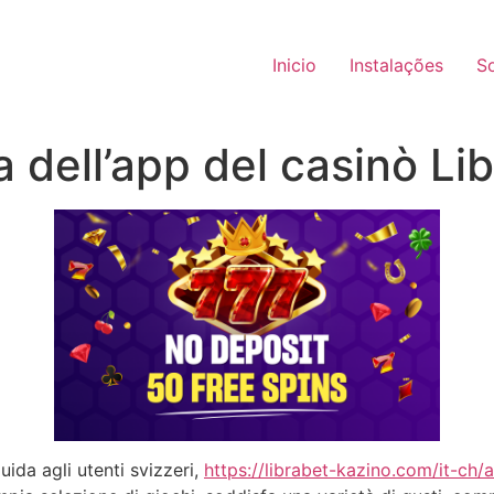
Inicio
Instalações
S
a dell’app del casinò Li
uida agli utenti svizzeri,
https://librabet-kazino.com/it-ch/