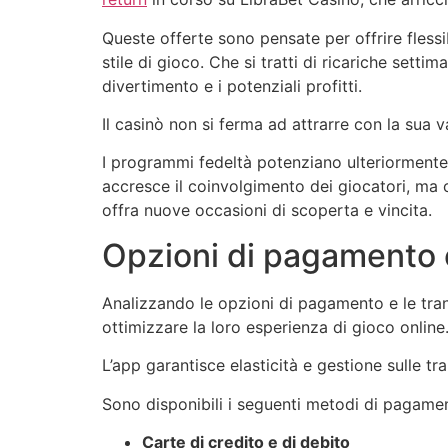
Queste offerte sono pensate per offrire flessib
stile di gioco. Che si tratti di ricariche setti
divertimento e i potenziali profitti.
Il casinò non si ferma ad attrarre con la sua
I programmi fedeltà potenziano ulteriormente
accresce il coinvolgimento dei giocatori, ma 
offra nuove occasioni di scoperta e vincita.
Opzioni di pagamento 
Analizzando le opzioni di pagamento e le tran
ottimizzare la loro esperienza di gioco online
L’app garantisce elasticità e gestione sulle tr
Sono disponibili i seguenti metodi di pagament
Carte di credito e di debito