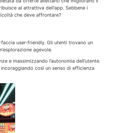
etata da offerte allettanti che migliorano il
ribuisce al attrattiva dell’app. Sebbene i
ficoltà che deve affrontare?
faccia user-friendly. Gli utenti trovano un
n’esplorazione agevole.
renze e massimizzando l’autonomia dell’utente.
 incoraggiando così un senso di efficienza