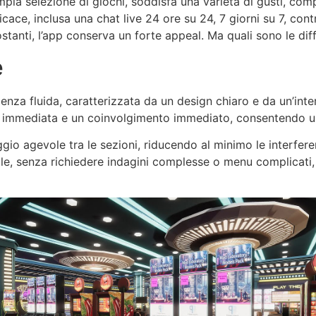
pia selezione di giochi, soddisfa una varietà di gusti, compl
ficace, inclusa una chat live 24 ore su 24, 7 giorni su 7, cont
ostanti, l’app conserva un forte appeal. Ma quali sono le dif
e
ienza fluida, caratterizzata da un design chiaro e da un’inter
ne immediata e un coinvolgimento immediato, consentendo u
aggio agevole tra le sezioni, riducendo al minimo le interfe
le, senza richiedere indagini complesse o menu complicati,