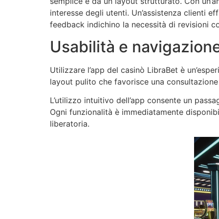
semplice e da un layout strutturato. Con un’am
interesse degli utenti. Un’assistenza clienti ef
feedback indichino la necessità di revisioni c
Usabilità e navigazion
Utilizzare l’app del casinò LibraBet è un’esper
layout pulito che favorisce una consultazio
L’utilizzo intuitivo dell’app consente un pass
Ogni funzionalità è immediatamente disponibi
liberatoria.