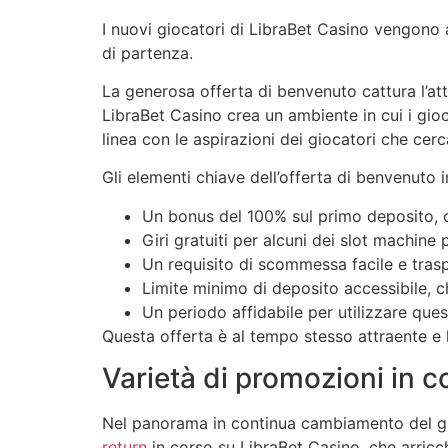
I nuovi giocatori di LibraBet Casino vengono 
di partenza.
La generosa offerta di benvenuto cattura l’att
LibraBet Casino crea un ambiente in cui i gioc
linea con le aspirazioni dei giocatori che cer
Gli elementi chiave dell’offerta di benvenuto 
Un bonus del 100% sul primo deposito, ch
Giri gratuiti per alcuni dei slot machine 
Un requisito di scommessa facile e tras
Limite minimo di deposito accessibile, ch
Un periodo affidabile per utilizzare que
Questa offerta è al tempo stesso attraente e li
Varietà di promozioni in c
Nel panorama in continua cambiamento del gi
return
in corso su LibraBet Casino, che arricch