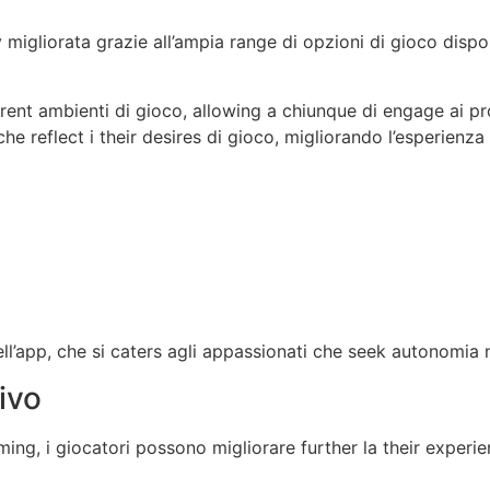
y migliorata grazie all’ampia range di opzioni di gioco dispo
ent ambienti di gioco, allowing a chiunque di engage ai pro
he reflect i their desires di gioco, migliorando l’esperienza 
ll’app, che si caters agli appassionati che seek autonomia ne
ivo
ng, i giocatori possono migliorare further la their experien