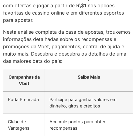
com ofertas e jogar a partir de R\$1 nos opções
favoritas de cassino online e em diferentes esportes
para apostar.
Nesta análise completa da casa de apostas, trouxemos
informações detalhadas sobre os recompensas e
promoções da Vbet, pagamentos, central de ajuda e
muito mais. Descubra e descubra os detalhes de uma
das maiores bets do país:
Campanhas da
Saiba Mais
Vbet
Roda Premiada
Participe para ganhar valores em
dinheiro, giros e créditos
Clube de
Acumule pontos para obter
Vantagens
recompensas