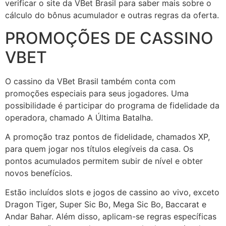
verificar o site da VBet Brasil para saber mais sobre o
cálculo do bônus acumulador e outras regras da oferta.
PROMOÇÕES DE CASSINO
VBET
O cassino da VBet Brasil também conta com
promoções especiais para seus jogadores. Uma
possibilidade é participar do programa de fidelidade da
operadora, chamado A Última Batalha.
A promoção traz pontos de fidelidade, chamados XP,
para quem jogar nos títulos elegíveis da casa. Os
pontos acumulados permitem subir de nível e obter
novos benefícios.
Estão incluídos slots e jogos de cassino ao vivo, exceto
Dragon Tiger, Super Sic Bo, Mega Sic Bo, Baccarat e
Andar Bahar. Além disso, aplicam-se regras específicas