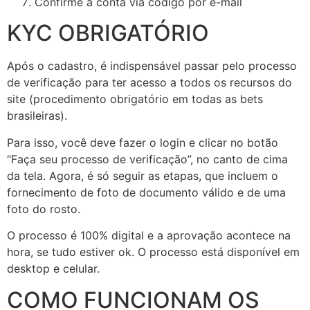
Confirme a conta via código por e-mail
KYC OBRIGATÓRIO
Após o cadastro, é indispensável passar pelo processo
de verificação para ter acesso a todos os recursos do
site (procedimento obrigatório em todas as bets
brasileiras).
Para isso, você deve fazer o login e clicar no botão
“Faça seu processo de verificação”, no canto de cima
da tela. Agora, é só seguir as etapas, que incluem o
fornecimento de foto de documento válido e de uma
foto do rosto.
O processo é 100% digital e a aprovação acontece na
hora, se tudo estiver ok. O processo está disponível em
desktop e celular.
COMO FUNCIONAM OS