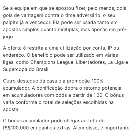
Se a equipe em que se apostou fizer, pelo menos, dois
gols de vantagem contra o time adversário, o seu
palpite já é vencedor. Ela pode ser usada tanto em
apostas simples quanto múltiplas, mas apenas em pré-
jogo.
A oferta é restrita a uma utilização por conta, IP ou
endereço. O benefício pode ser utilizado em várias
ligas, como Champions League, Libertadores, La Liga e
Supercopa do Brasil.
Outro destaque da casa é a promoção 100%
acumulador. A bonificação dobra o retorno potencial
em acumuladores com odds a partir de 1.30. O bônus
varia conforme o total de seleções escolhidas na
aposta.
O bônus acumulador pode chegar ao teto de
R\$100.000 em ganhos extras. Além disso, é importante