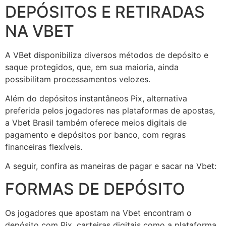
DEPÓSITOS E RETIRADAS
NA VBET
A VBet disponibiliza diversos métodos de depósito e
saque protegidos, que, em sua maioria, ainda
possibilitam processamentos velozes.
Além do depósitos instantâneos Pix, alternativa
preferida pelos jogadores nas plataformas de apostas,
a Vbet Brasil também oferece meios digitais de
pagamento e depósitos por banco, com regras
financeiras flexíveis.
A seguir, confira as maneiras de pagar e sacar na Vbet:
FORMAS DE DEPÓSITO
Os jogadores que apostam na Vbet encontram o
depósito com Pix, carteiras digitais como a plataforma