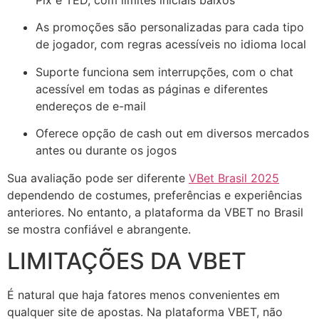
As promoções são personalizadas para cada tipo
de jogador, com regras acessíveis no idioma local
Suporte funciona sem interrupções, com o chat
acessível em todas as páginas e diferentes
endereços de e-mail
Oferece opção de cash out em diversos mercados
antes ou durante os jogos
Sua avaliação pode ser diferente
VBet Brasil 2025
dependendo de costumes, preferências e experiências
anteriores. No entanto, a plataforma da VBET no Brasil
se mostra confiável e abrangente.
LIMITAÇÕES DA VBET
É natural que haja fatores menos convenientes em
qualquer site de apostas. Na plataforma VBET, não