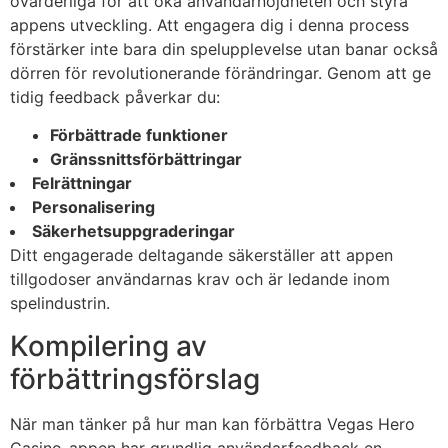
ovärderliga för att öka användarnöjdheten och styra
appens utveckling. Att engagera dig i denna process
förstärker inte bara din spelupplevelse utan banar också
dörren för revolutionerande förändringar. Genom att ge
tidig feedback påverkar du:
Förbättrade funktioner
Gränssnittsförbättringar
Felrättningar
Personalisering
Säkerhetsuppgraderingar
Ditt engagerade deltagande säkerställer att appen
tillgodoser användarnas krav och är ledande inom
spelindustrin.
Kompilering av
förbättringsförslag
När man tänker på hur man kan förbättra Vegas Hero
Casino-appen har grundlig användarfeedback en