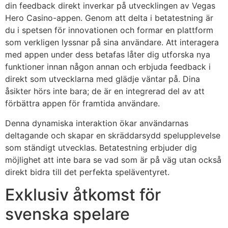
din feedback direkt inverkar på utvecklingen av Vegas
Hero Casino-appen. Genom att delta i betatestning är
du i spetsen för innovationen och formar en plattform
som verkligen lyssnar på sina användare. Att interagera
med appen under dess betafas låter dig utforska nya
funktioner innan någon annan och erbjuda feedback i
direkt som utvecklarna med glädje väntar på. Dina
åsikter hörs inte bara; de är en integrerad del av att
förbättra appen för framtida användare.
Denna dynamiska interaktion ökar användarnas
deltagande och skapar en skräddarsydd spelupplevelse
som ständigt utvecklas. Betatestning erbjuder dig
möjlighet att inte bara se vad som är på väg utan också
direkt bidra till det perfekta speläventyret.
Exklusiv åtkomst för
svenska spelare