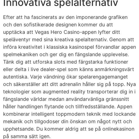
Innovativa spelalternativ
Efter att ha fascinerats av den imponerande grafiken
och den sofistikerade designen kommer du att
upptäcka att Vegas Hero Casino-appen lyfter ditt
speläventyr med sina kreativa spelalternativ. Genom att
införa kreativitet i klassiska kasinospel förvandlar appen
spelmekaniken och ger dig en fängslande upplevelse.
Tänk dig att utforska slots med färgstarka funktioner
eller delta i live dealer-spel som känns anmärkningsvärt
autentiska. Varje vändning ökar spelarengagemanget
och säkerställer att ditt adrenalin håller sig på topp. Nya
teknologier som augmented reality transporterar dig in i
fängslande världar medan användarvänliga gränssnitt
håller handlingen flytande och tillfredsställande. Appen
kombinerar intelligent toppmodern teknik med lockande
mekanik och tillgodoser din önskan om något nytt och
upphetsande. Du kommer aldrig att se på onlinekasinon
på samma sätt igen.