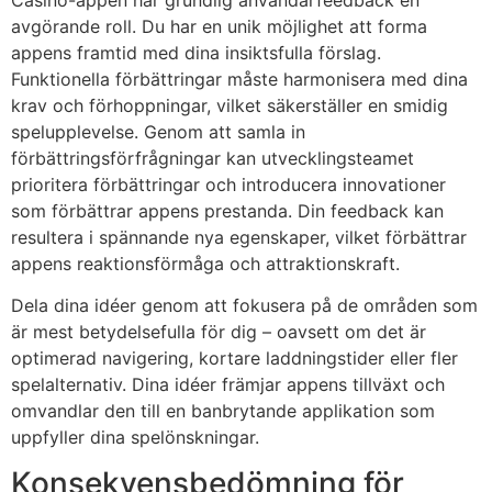
avgörande roll. Du har en unik möjlighet att forma
appens framtid med dina insiktsfulla förslag.
Funktionella förbättringar måste harmonisera med dina
krav och förhoppningar, vilket säkerställer en smidig
spelupplevelse. Genom att samla in
förbättringsförfrågningar kan utvecklingsteamet
prioritera förbättringar och introducera innovationer
som förbättrar appens prestanda. Din feedback kan
resultera i spännande nya egenskaper, vilket förbättrar
appens reaktionsförmåga och attraktionskraft.
Dela dina idéer genom att fokusera på de områden som
är mest betydelsefulla för dig – oavsett om det är
optimerad navigering, kortare laddningstider eller fler
spelalternativ. Dina idéer främjar appens tillväxt och
omvandlar den till en banbrytande applikation som
uppfyller dina spelönskningar.
Konsekvensbedömning för