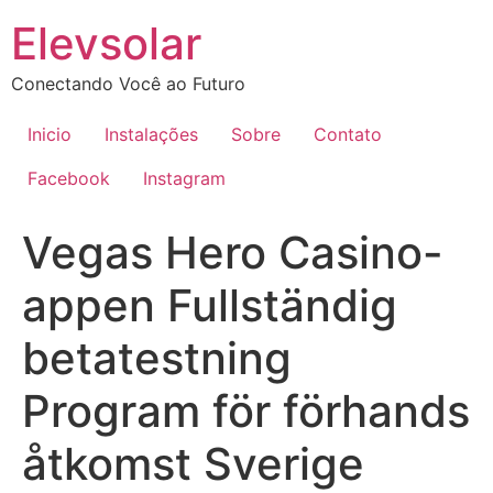
Ir
Elevsolar
para
o
Conectando Você ao Futuro
conteúdo
Inicio
Instalações
Sobre
Contato
Facebook
Instagram
Vegas Hero Casino-
appen Fullständig
betatestning
Program för förhands
åtkomst Sverige