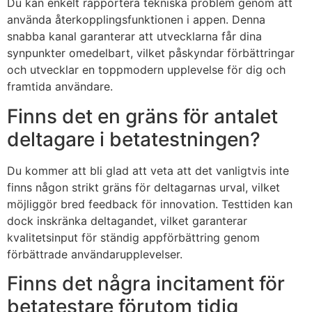
Du kan enkelt rapportera tekniska problem genom att
använda återkopplingsfunktionen i appen. Denna
snabba kanal garanterar att utvecklarna får dina
synpunkter omedelbart, vilket påskyndar förbättringar
och utvecklar en toppmodern upplevelse för dig och
framtida användare.
Finns det en gräns för antalet
deltagare i betatestningen?
Du kommer att bli glad att veta att det vanligtvis inte
finns någon strikt gräns för deltagarnas urval, vilket
möjliggör bred feedback för innovation. Testtiden kan
dock inskränka deltagandet, vilket garanterar
kvalitetsinput för ständig appförbättring genom
förbättrade användarupplevelser.
Finns det några incitament för
betatestare förutom tidig