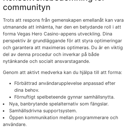
communityn
Trots att respons från gemenskapen emellanåt kan vara
utmanande att inhämta, har den en betydande roll i att
forma Vegas Hero Casino-appens utveckling. Dina
perspektiv är grundläggande för att styra optimeringar
och garantera att maximeras optimeras. Du är en viktig
del av denna procedur och inverkar på både
nytänkande och socialt ansvarstagande.
Genom att aktivt medverka kan du hjälpa till att forma:
Förbättrad användarupplevelse anpassad efter
dina behov.
Förnuftigt spelbeteende gynnar samhällsnytta.
Nya, banbrytande spelalternativ som fängslar.
Samhällsdrivna supportsystem.
Öppen kommunikation mellan programmerare och
användare.