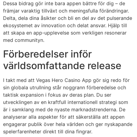
Dessa bidrag gör inte bara appen bättre för dig – de
främjar varaktig tillväxt och meningsfulla förändringar.
Delta, dela dina åsikter och bli en del av det pulserande
ekosystemet av innovation och delat ansvar. Hjälp till
att skapa en app-upplevelse som verkligen resonerar
med communityn.
Förberedelser inför
världsomfattande release
I takt med att Vegas Hero Casino App gör sig redo för
sin globala utrullning står noggrann förberedelse och
taktisk expansion i fokus av deras plan. Du ser
utvecklingen av en kraftfull internationell strategi som
är i samklang med de nyaste marknadstrenderna. De
analyserar alla aspekter för att säkerställa att appen
engagerar publik över hela världen och ger nyskapande
spelerfarenheter direkt till dina fingrar.