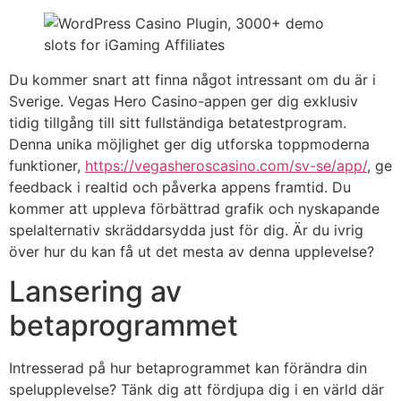
Du kommer snart att finna något intressant om du är i
Sverige. Vegas Hero Casino-appen ger dig exklusiv
tidig tillgång till sitt fullständiga betatestprogram.
Denna unika möjlighet ger dig utforska toppmoderna
funktioner,
https://vegasheroscasino.com/sv-se/app/
, ge
feedback i realtid och påverka appens framtid. Du
kommer att uppleva förbättrad grafik och nyskapande
spelalternativ skräddarsydda just för dig. Är du ivrig
över hur du kan få ut det mesta av denna upplevelse?
Lansering av
betaprogrammet
Intresserad på hur betaprogrammet kan förändra din
spelupplevelse? Tänk dig att fördjupa dig i en värld där