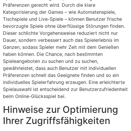
Präferenzen gerecht wird. Durch die klare
Kategorisierung der Games – wie Automatenspiele,
Tischspiele und Live-Spiele – können Benutzer frische
bevorzugte Spiele ohne überflüssige Störungen finden.
Dieser schlichte Vorgehensweise reduziert nicht nur
Dauer, sondern verbessert auch das Spielerlebnis im
Ganzen, sodass Spieler mehr Zeit mit dem Genießen
haben können. Die Chance, nach bestimmten
Spieleangeboten zu suchen und zu suchen,
gewährleistet, dass auch Benutzer mit individuellen
Präferenzen schnell das Geeignete finden und so ein
individuelles Spielerfahrung erzeugen. Eine erleichterte
Spielauswahl ist entscheidend zur Benutzerzufriedenheit
beim Online-Glücksspiel bei.
Hinweise zur Optimierung
Ihrer Zugriffsfähigkeiten