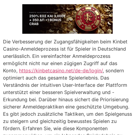
Die Verbesserung der Zugangsfähigkeiten beim Kinbet
Casino-Anmeldeprozess ist für Spieler in Deutschland
unerlässlich. Ein vereinfachter Anmeldeprozess
ermöglicht nicht nur einen zügigen Zugriff auf das
Konto,
https://kinbetcasino.net/de-de/login/
, sondern
optimiert auch das gesamte Spielerlebnis. Das
Verständnis der intuitiven User-Interface der Plattform
unterstützt einer besseren Spielverwaltung und -
Erkundung bei. Darüber hinaus sichert die Priorisierung
sicherer Anmeldepraktiken eine geschützte Umgebung.
Es gibt jedoch zusätzliche Taktiken, um den Spielgenuss
zu steigern und gleichzeitig bewusstes Spielen zu
fördern. Erfahren Sie, wie diese Komponenten