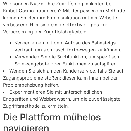
Wie können Nutzer ihre Zugriffsmöglichkeiten bei
Kinbet Casino optimieren? Mit der passenden Methode
können Spieler ihre Kommunikation mit der Website
verbessern. Hier sind einige effektive Tipps zur
Verbesserung der Zugriffsfähigkeiten:
Kennenlernen mit dem Aufbau des Bahnsteigs
vertraut, um sich rasch fortbewegen zu können.
Verwenden Sie die Suchfunktion, um spezifisch
Spieleangebote oder Funktionen zu aufspüren.
Wenden Sie sich an den Kundenservice, falls Sie auf
Zugangsprobleme stoßen; dieser kann Ihnen bei der
Problembehebung helfen.
Experimentieren Sie mit unterschiedlichen
Endgeräten und Webbrowsern, um die zuverlässigste
Zugriffsmethode zu ermitteln.
Die Plattform mühelos
navigieren