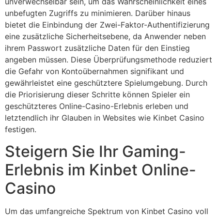
unverwechselbar sein, um das Wahrscheinlichkeit eines
unbefugten Zugriffs zu minimieren. Darüber hinaus
bietet die Einbindung der Zwei-Faktor-Authentifizierung
eine zusätzliche Sicherheitsebene, da Anwender neben
ihrem Passwort zusätzliche Daten für den Einstieg
angeben müssen. Diese Überprüfungsmethode reduziert
die Gefahr von Kontoübernahmen signifikant und
gewährleistet eine geschütztere Spielumgebung. Durch
die Priorisierung dieser Schritte können Spieler ein
geschützteres Online-Casino-Erlebnis erleben und
letztendlich ihr Glauben in Websites wie Kinbet Casino
festigen.
Steigern Sie Ihr Gaming-
Erlebnis im Kinbet Online-
Casino
Um das umfangreiche Spektrum von Kinbet Casino voll