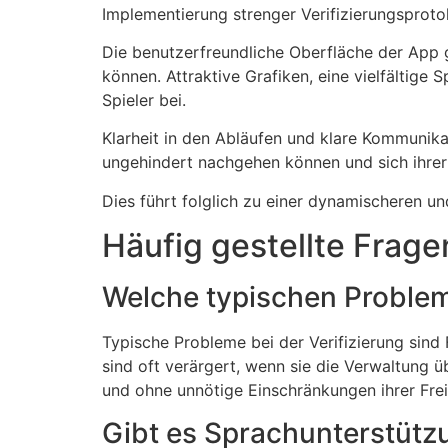
Implementierung strenger Verifizierungsprotok
Die benutzerfreundliche Oberfläche der App g
können. Attraktive Grafiken, eine vielfältige
Spieler bei.
Klarheit in den Abläufen und klare Kommunika
ungehindert nachgehen können und sich ihrer
Dies führt folglich zu einer dynamischeren 
Häufig gestellte Frage
Welche typischen Proble
Typische Probleme bei der Verifizierung sind
sind oft verärgert, wenn sie die Verwaltung 
und ohne unnötige Einschränkungen ihrer Frei
Gibt es Sprachunterstütz