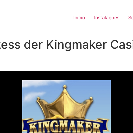
Inicio
Instalações
S
zess der Kingmaker Cas