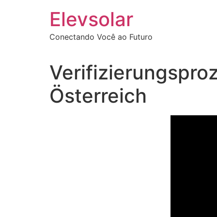
Ir
Elevsolar
para
o
Conectando Você ao Futuro
conteúdo
Verifizierungspro
Österreich