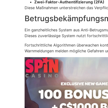
Zwei-Faktor-Authentifizierung (2FA)
Diese Maßnahmen unterstreichen das Verpflich
Betrugsbekämpfungsm
Ein ganzheitliches System aus Anti-Betrugs
Dieses zuverlässige System nutzt fortschrittl
Fortschrittliche Algorithmen überwachen kont
Warnmeldungen melden mögliche Gefahren u