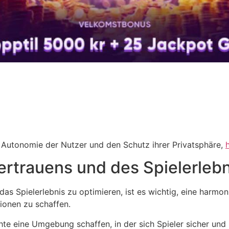
Autonomie der Nutzer und den Schutz ihrer Privatsphäre,
rtrauens und des Spielerleb
as Spielerlebnis zu optimieren, ist es wichtig, eine harmon
ionen zu schaffen.
e eine Umgebung schaffen, in der sich Spieler sicher und 