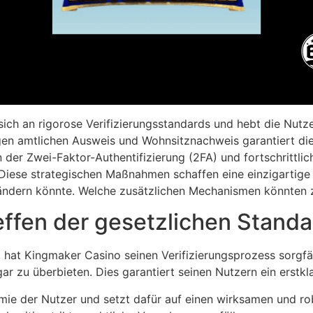
ich an rigorose Verifizierungsstandards und hebt die Nutze
igen amtlichen Ausweis und Wohnsitznachweis garantiert die
 der Zwei-Faktor-Authentifizierung (2FA) und fortschrittl
Diese strategischen Maßnahmen schaffen eine einzigartige 
rändern könnte. Welche zusätzlichen Mechanismen könnten
effen der gesetzlichen Standa
, hat Kingmaker Casino seinen Verifizierungsprozess sorgfä
ar zu überbieten. Dies garantiert seinen Nutzern ein erstkl
ie der Nutzer und setzt dafür auf einen wirksamen und rob