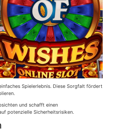
nfaches Spielerlebnis. Diese Sorgfalt fördert
lieren.
bsichten und schafft einen
uf potenzielle Sicherheitsrisiken.
n