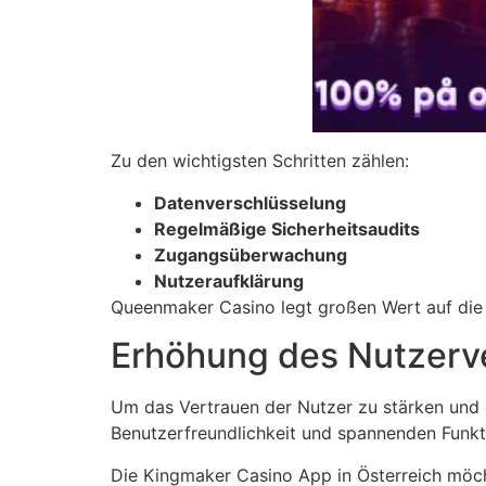
Zu den wichtigsten Schritten zählen:
Datenverschlüsselung
Regelmäßige Sicherheitsaudits
Zugangsüberwachung
Nutzeraufklärung
Queenmaker Casino legt großen Wert auf die 
Erhöhung des Nutzerve
Um das Vertrauen der Nutzer zu stärken und d
Benutzerfreundlichkeit und spannenden Funkt
Die Kingmaker Casino App in Österreich möcht