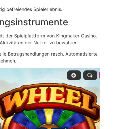
g befreiendes Spielerlebnis.
ngsinstrumente
t der Spielplattform von Kingmaker Casino.
 Aktivitäten der Nutzer zu bewahren.
elle Betrugshandlungen rasch. Automatisierte
nehmen.