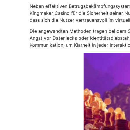
Neben effektiven Betrugsbekämpfungssystemen
Kingmaker Casino für die Sicherheit seiner Nu
dass sich die Nutzer vertrauensvoll im virtue
Die angewandten Methoden tragen bei dem Sic
Angst vor Datenlecks oder Identitätsdiebstahl
Kommunikation, um Klarheit in jeder Interakti