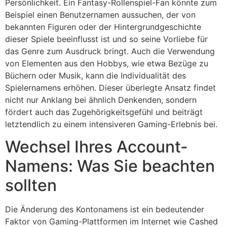
Persönlichkeit. Ein Fantasy-Rollenspiel-Fan könnte zum
Beispiel einen Benutzernamen aussuchen, der von
bekannten Figuren oder der Hintergrundgeschichte
dieser Spiele beeinflusst ist und so seine Vorliebe für
das Genre zum Ausdruck bringt. Auch die Verwendung
von Elementen aus den Hobbys, wie etwa Bezüge zu
Büchern oder Musik, kann die Individualität des
Spielernamens erhöhen. Dieser überlegte Ansatz findet
nicht nur Anklang bei ähnlich Denkenden, sondern
fördert auch das Zugehörigkeitsgefühl und beiträgt
letztendlich zu einem intensiveren Gaming-Erlebnis bei.
Wechsel Ihres Account-
Namens: Was Sie beachten
sollten
Die Änderung des Kontonamens ist ein bedeutender
Faktor von Gaming-Plattformen im Internet wie Cashed