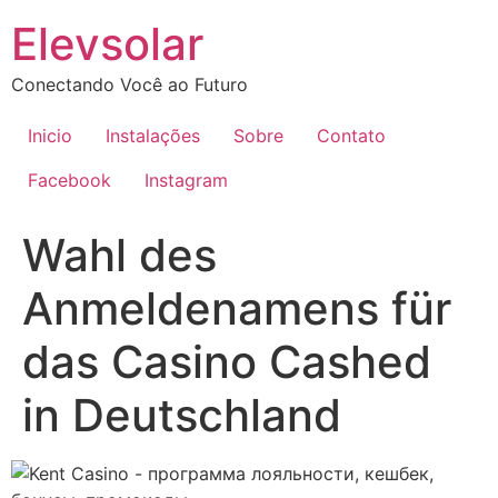
Ir
Elevsolar
para
o
Conectando Você ao Futuro
conteúdo
Inicio
Instalações
Sobre
Contato
Facebook
Instagram
Wahl des
Anmeldenamens für
das Casino Cashed
in Deutschland