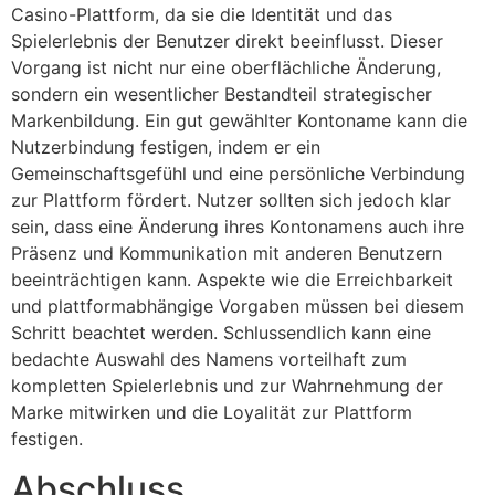
Casino-Plattform, da sie die Identität und das
Spielerlebnis der Benutzer direkt beeinflusst. Dieser
Vorgang ist nicht nur eine oberflächliche Änderung,
sondern ein wesentlicher Bestandteil strategischer
Markenbildung. Ein gut gewählter Kontoname kann die
Nutzerbindung festigen, indem er ein
Gemeinschaftsgefühl und eine persönliche Verbindung
zur Plattform fördert. Nutzer sollten sich jedoch klar
sein, dass eine Änderung ihres Kontonamens auch ihre
Präsenz und Kommunikation mit anderen Benutzern
beeinträchtigen kann. Aspekte wie die Erreichbarkeit
und plattformabhängige Vorgaben müssen bei diesem
Schritt beachtet werden. Schlussendlich kann eine
bedachte Auswahl des Namens vorteilhaft zum
kompletten Spielerlebnis und zur Wahrnehmung der
Marke mitwirken und die Loyalität zur Plattform
festigen.
Abschluss