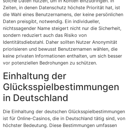
solche Daten nutzen, um in Konten einzudringen. In
Zeiten, in denen Datenschutz höchste Priorität hat, ist
die Wahl eines Benutzernamens, der keine persönlichen
Daten preisgibt, notwendig. Ein individueller,
nichtssagender Name steigert nicht nur die Sicherheit,
sondern reduziert auch das Risiko von
Identitätsdiebstahl. Daher sollten Nutzer Anonymität
priorisieren und bewusst Benutzernamen wählen, die
keine privaten Informationen enthalten, um sich besser
vor potenziellen Bedrohungen zu schützen.
Einhaltung der
Glücksspielbestimmungen
in Deutschland
Die Einhaltung der deutschen Glücksspielbestimmungen
ist für Online-Casinos, die in Deutschland tätig sind, von
höchster Bedeutung. Diese Bestimmungen umfassen