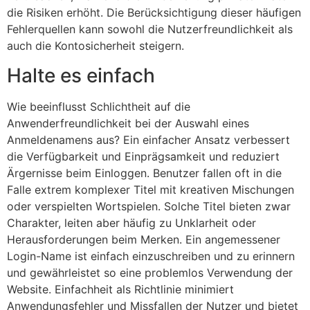
die Risiken erhöht. Die Berücksichtigung dieser häufigen
Fehlerquellen kann sowohl die Nutzerfreundlichkeit als
auch die Kontosicherheit steigern.
Halte es einfach
Wie beeinflusst Schlichtheit auf die
Anwenderfreundlichkeit bei der Auswahl eines
Anmeldenamens aus? Ein einfacher Ansatz verbessert
die Verfügbarkeit und Einprägsamkeit und reduziert
Ärgernisse beim Einloggen. Benutzer fallen oft in die
Falle extrem komplexer Titel mit kreativen Mischungen
oder verspielten Wortspielen. Solche Titel bieten zwar
Charakter, leiten aber häufig zu Unklarheit oder
Herausforderungen beim Merken. Ein angemessener
Login-Name ist einfach einzuschreiben und zu erinnern
und gewährleistet so eine problemlos Verwendung der
Website. Einfachheit als Richtlinie minimiert
Anwendungsfehler und Missfallen der Nutzer und bietet