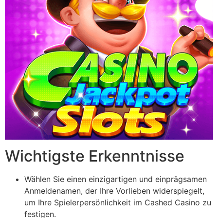
Wichtigste Erkenntnisse
Wählen Sie einen einzigartigen und einprägsamen
Anmeldenamen, der Ihre Vorlieben widerspiegelt,
um Ihre Spielerpersönlichkeit im Cashed Casino zu
festigen.