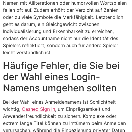
Namen mit Alliterationen oder humorvollen Wortspielen
fallen oft auf. Zudem erhöht der Verzicht auf Zahlen
oder zu viele Symbole die Merkfähigkeit. Letztendlich
geht es darum, ein Gleichgewicht zwischen
Individualisierung und Erkennbarkeit zu erreichen,
sodass der Accountname nicht nur die Identität des
Spielers reflektiert, sondern auch für andere Spieler
leicht verständlich ist.
Häufige Fehler, die Sie bei
der Wahl eines Login-
Namens umgehen sollten
Bei der Wahl eines Anmeldenamens ist Schlichtheit
wichtig,
Cashed Sign In
, um Einprägsamkeit und
Anwenderfreundlichkeit zu sichern. Komplexe oder
extrem lange Titel können zu Irrtümern beim Anmelden
verursachen, während die Einbeziehung privater Daten