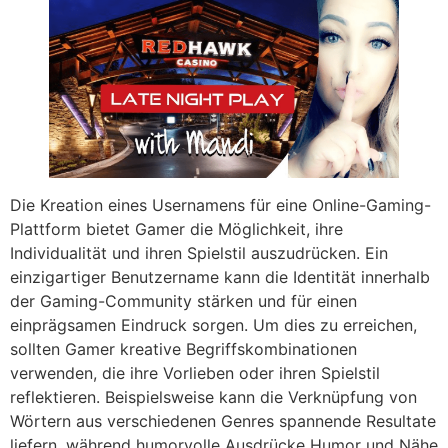
Die Kreation eines Usernamens für eine Online-Gaming-
Plattform bietet Gamer die Möglichkeit, ihre
Individualität und ihren Spielstil auszudrücken. Ein
einzigartiger Benutzername kann die Identität innerhalb
der Gaming-Community stärken und für einen
einprägsamen Eindruck sorgen. Um dies zu erreichen,
sollten Gamer kreative Begriffskombinationen
verwenden, die ihre Vorlieben oder ihren Spielstil
reflektieren. Beispielsweise kann die Verknüpfung von
Wörtern aus verschiedenen Genres spannende Resultate
liefern, während humorvolle Ausdrücke Humor und Nähe