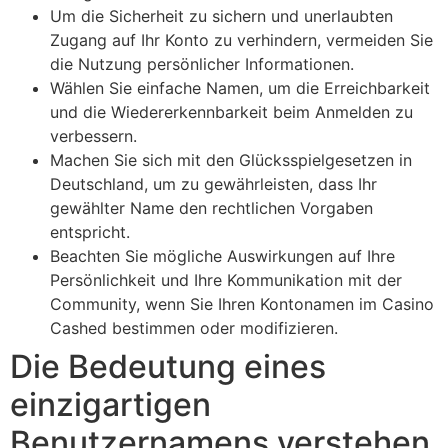
Um die Sicherheit zu sichern und unerlaubten
Zugang auf Ihr Konto zu verhindern, vermeiden Sie
die Nutzung persönlicher Informationen.
Wählen Sie einfache Namen, um die Erreichbarkeit
und die Wiedererkennbarkeit beim Anmelden zu
verbessern.
Machen Sie sich mit den Glücksspielgesetzen in
Deutschland, um zu gewährleisten, dass Ihr
gewählter Name den rechtlichen Vorgaben
entspricht.
Beachten Sie mögliche Auswirkungen auf Ihre
Persönlichkeit und Ihre Kommunikation mit der
Community, wenn Sie Ihren Kontonamen im Casino
Cashed bestimmen oder modifizieren.
Die Bedeutung eines
einzigartigen
Benutzernamens verstehen