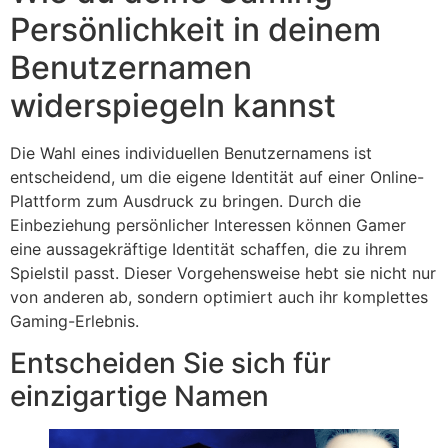
Persönlichkeit in deinem
Benutzernamen
widerspiegeln kannst
Die Wahl eines individuellen Benutzernamens ist
entscheidend, um die eigene Identität auf einer Online-
Plattform zum Ausdruck zu bringen. Durch die
Einbeziehung persönlicher Interessen können Gamer
eine aussagekräftige Identität schaffen, die zu ihrem
Spielstil passt. Dieser Vorgehensweise hebt sie nicht nur
von anderen ab, sondern optimiert auch ihr komplettes
Gaming-Erlebnis.
Entscheiden Sie sich für
einzigartige Namen