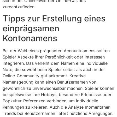
sich in der Online-Welt der Online-Casinos
zurechtzufinden.
Tipps zur Erstellung eines
einprägsamen
Kontonamens
Bei der Wahl eines prägnanten Accountnamens sollten
Spieler Aspekte ihrer Persönlichkeit oder Interessen
integrieren. Das verleiht dem Namen eine individuelle
Note, die sowohl beim Spieler selbst als auch in der
Online-Community gut ankommt. Kreative
Namensgebung kann einen Benutzernamen von
gewöhnlich zu unverwechselbar machen. Spieler können
beispielsweise ihre Hobbys, besondere Erlebnisse oder
Popkultur-Referenzen verbinden, um individuelle
Kennungen zu kreieren. Auch die Analyse momentaner
Trends bei Benutzernamen liefert nützliche Anregungen: