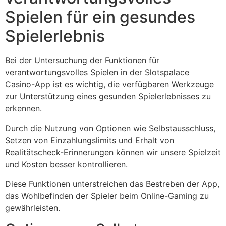
Spielen für ein gesundes
Spielerlebnis
Bei der Untersuchung der Funktionen für
verantwortungsvolles Spielen in der Slotspalace
Casino-App ist es wichtig, die verfügbaren Werkzeuge
zur Unterstützung eines gesunden Spielerlebnisses zu
erkennen.
Durch die Nutzung von Optionen wie Selbstausschluss,
Setzen von Einzahlungslimits und Erhalt von
Realitätscheck-Erinnerungen können wir unsere Spielzeit
und Kosten besser kontrollieren.
Diese Funktionen unterstreichen das Bestreben der App,
das Wohlbefinden der Spieler beim Online-Gaming zu
gewährleisten.