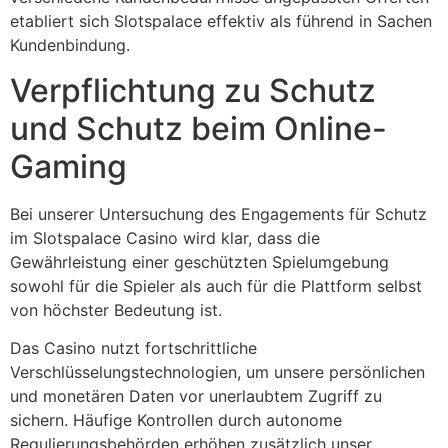
etabliert sich Slotspalace effektiv als führend in Sachen
Kundenbindung.
Verpflichtung zu Schutz
und Schutz beim Online-
Gaming
Bei unserer Untersuchung des Engagements für Schutz
im Slotspalace Casino wird klar, dass die
Gewährleistung einer geschützten Spielumgebung
sowohl für die Spieler als auch für die Plattform selbst
von höchster Bedeutung ist.
Das Casino nutzt fortschrittliche
Verschlüsselungstechnologien, um unsere persönlichen
und monetären Daten vor unerlaubtem Zugriff zu
sichern. Häufige Kontrollen durch autonome
Regulierungsbehörden erhöhen zusätzlich unser