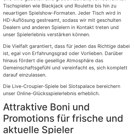
Tischspielen wie Blackjack und Roulette bis hin zu
neuartigen Spielshow-Formaten. Jeder Tisch wird in
HD-Auflösung gestreamt, sodass wir mit geschulten
Dealern und anderen Spielern in Kontakt treten und
unser Spielerlebnis verstärken können.
Die Vielfalt garantiert, dass für jeden das Richtige dabei
ist, egal von Erfahrungsgrad oder Vorlieben. Darüber
hinaus fördert die gesellige Atmosphäre das
Gemeinschaftsgefühl und vereinfacht es, sich komplett
darauf einzulassen.
Die Live-Croupier-Spiele bei Slotspalace bereichern
unser Online-Glücksspielerlebnis erheblich.
Attraktive Boni und
Promotions für frische und
aktuelle Spieler