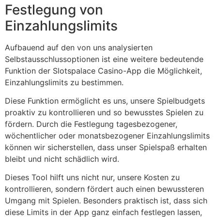
Festlegung von
Einzahlungslimits
Aufbauend auf den von uns analysierten
Selbstausschlussoptionen ist eine weitere bedeutende
Funktion der Slotspalace Casino-App die Möglichkeit,
Einzahlungslimits zu bestimmen.
Diese Funktion ermöglicht es uns, unsere Spielbudgets
proaktiv zu kontrollieren und so bewusstes Spielen zu
fördern. Durch die Festlegung tagesbezogener,
wöchentlicher oder monatsbezogener Einzahlungslimits
können wir sicherstellen, dass unser Spielspaß erhalten
bleibt und nicht schädlich wird.
Dieses Tool hilft uns nicht nur, unsere Kosten zu
kontrollieren, sondern fördert auch einen bewussteren
Umgang mit Spielen. Besonders praktisch ist, dass sich
diese Limits in der App ganz einfach festlegen lassen,