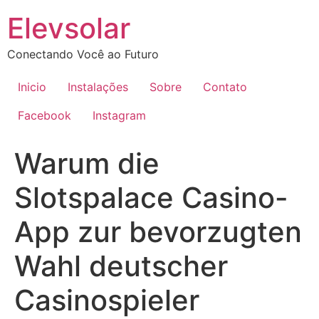
Ir
Elevsolar
para
o
Conectando Você ao Futuro
conteúdo
Inicio
Instalações
Sobre
Contato
Facebook
Instagram
Warum die
Slotspalace Casino-
App zur bevorzugten
Wahl deutscher
Casinospieler