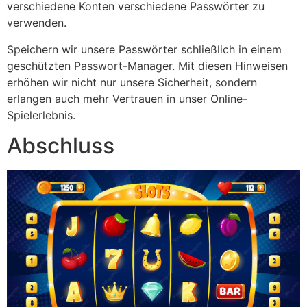
verschiedene Konten verschiedene Passwörter zu
verwenden.
Speichern wir unsere Passwörter schließlich in einem
geschützten Passwort-Manager. Mit diesen Hinweisen
erhöhen wir nicht nur unsere Sicherheit, sondern
erlangen auch mehr Vertrauen in unser Online-
Spielerlebnis.
Abschluss