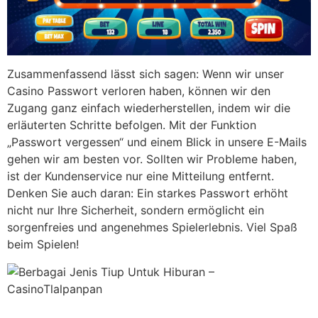
Zusammenfassend lässt sich sagen: Wenn wir unser
Casino Passwort verloren haben, können wir den
Zugang ganz einfach wiederherstellen, indem wir die
erläuterten Schritte befolgen. Mit der Funktion
„Passwort vergessen“ und einem Blick in unsere E-Mails
gehen wir am besten vor. Sollten wir Probleme haben,
ist der Kundenservice nur eine Mitteilung entfernt.
Denken Sie auch daran: Ein starkes Passwort erhöht
nicht nur Ihre Sicherheit, sondern ermöglicht ein
sorgenfreies und angenehmes Spielerlebnis. Viel Spaß
beim Spielen!