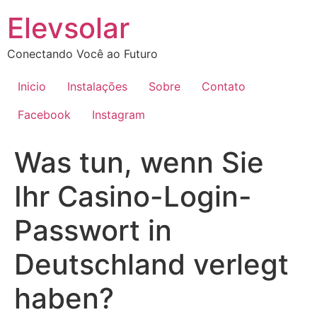
Ir
Elevsolar
para
o
Conectando Você ao Futuro
conteúdo
Inicio
Instalações
Sobre
Contato
Facebook
Instagram
Was tun, wenn Sie
Ihr Casino-Login-
Passwort in
Deutschland verlegt
haben?