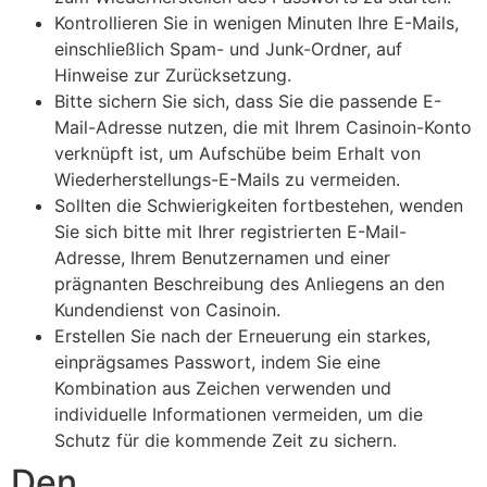
Kontrollieren Sie in wenigen Minuten Ihre E-Mails,
einschließlich Spam- und Junk-Ordner, auf
Hinweise zur Zurücksetzung.
Bitte sichern Sie sich, dass Sie die passende E-
Mail-Adresse nutzen, die mit Ihrem Casinoin-Konto
verknüpft ist, um Aufschübe beim Erhalt von
Wiederherstellungs-E-Mails zu vermeiden.
Sollten die Schwierigkeiten fortbestehen, wenden
Sie sich bitte mit Ihrer registrierten E-Mail-
Adresse, Ihrem Benutzernamen und einer
prägnanten Beschreibung des Anliegens an den
Kundendienst von Casinoin.
Erstellen Sie nach der Erneuerung ein starkes,
einprägsames Passwort, indem Sie eine
Kombination aus Zeichen verwenden und
individuelle Informationen vermeiden, um die
Schutz für die kommende Zeit zu sichern.
Den