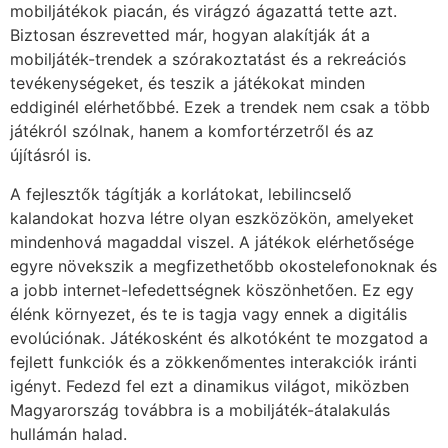
mobiljátékok piacán, és virágzó ágazattá tette azt.
Biztosan észrevetted már, hogyan alakítják át a
mobiljáték-trendek a szórakoztatást és a rekreációs
tevékenységeket, és teszik a játékokat minden
eddiginél elérhetőbbé. Ezek a trendek nem csak a több
játékról szólnak, hanem a komfortérzetről és az
újításról is.
A fejlesztők tágítják a korlátokat, lebilincselő
kalandokat hozva létre olyan eszközökön, amelyeket
mindenhová magaddal viszel. A játékok elérhetősége
egyre növekszik a megfizethetőbb okostelefonoknak és
a jobb internet-lefedettségnek köszönhetően. Ez egy
élénk környezet, és te is tagja vagy ennek a digitális
evolúciónak. Játékosként és alkotóként te mozgatod a
fejlett funkciók és a zökkenőmentes interakciók iránti
igényt. Fedezd fel ezt a dinamikus világot, miközben
Magyarország továbbra is a mobiljáték-átalakulás
hullámán halad.