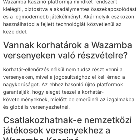
Wazamba Kaszinó platformja mindkét rendszert
kielégíti, biztosítva a akadálymentes összekapcsolódást
és a legmodernebb játékélményt. Akármelyik eszközön
használhatod a fejlett technológiát közvetlenül az
kezeiddel.
Vannak korhatárok a Wazamba
versenyeken való részvételre?
Korhatár-ellenőrzés nélkül nem tudsz részt venni a
versenyeken, mivel a jogosultsághoz el kell érned a
nagykorúságot. Az ehhez hasonló újító platformok
garantálják, hogy eleget teszel a korhatár-
követelményeknek, mielőtt belemerülnél az izgalmakba
és globális versenyezhetnél.
Csatlakozhatnak-e nemzetközi
játékosok versenyekhez a