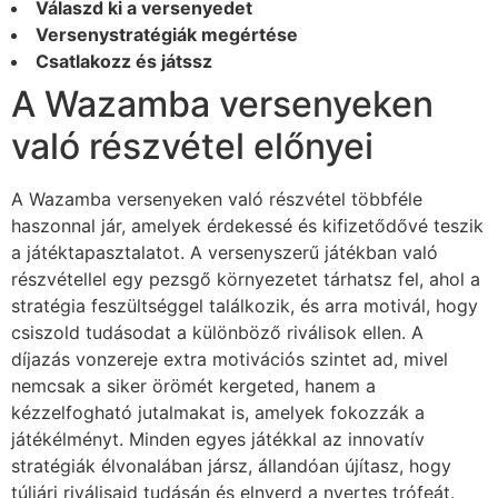
Válaszd ki a versenyedet
Versenystratégiák megértése
Csatlakozz és játssz
A Wazamba versenyeken
való részvétel előnyei
A Wazamba versenyeken való részvétel többféle
haszonnal jár, amelyek érdekessé és kifizetődővé teszik
a játéktapasztalatot. A versenyszerű játékban való
részvétellel egy pezsgő környezetet tárhatsz fel, ahol a
stratégia feszültséggel találkozik, és arra motivál, hogy
csiszold tudásodat a különböző riválisok ellen. A
díjazás vonzereje extra motivációs szintet ad, mivel
nemcsak a siker örömét kergeted, hanem a
kézzelfogható jutalmakat is, amelyek fokozzák a
játékélményt. Minden egyes játékkal az innovatív
stratégiák élvonalában jársz, állandóan újítasz, hogy
túljárj riválisaid tudásán és elnyerd a nyertes trófeát.