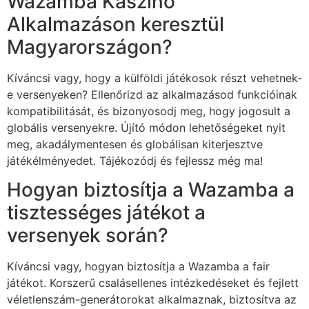
Wazamba Kaszinó
Alkalmazáson keresztül
Magyarországon?
Kíváncsi vagy, hogy a külföldi játékosok részt vehetnek-
e versenyeken? Ellenőrizd az alkalmazásod funkcióinak
kompatibilitását, és bizonyosodj meg, hogy jogosult a
globális versenyekre. Újító módon lehetőségeket nyit
meg, akadálymentesen és globálisan kiterjesztve
játékélményedet. Tájékozódj és fejlessz még ma!
Hogyan biztosítja a Wazamba a
tisztességes játékot a
versenyek során?
Kíváncsi vagy, hogyan biztosítja a Wazamba a fair
játékot. Korszerű csalásellenes intézkedéseket és fejlett
véletlenszám-generátorokat alkalmaznak, biztosítva az