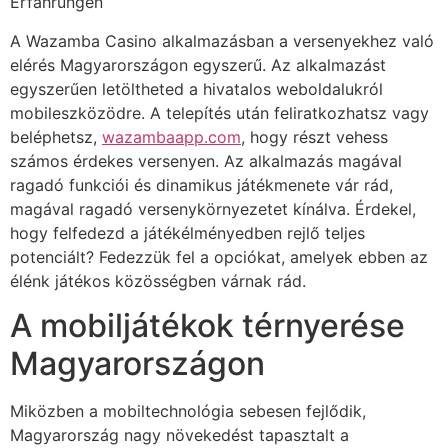
A Wazamba Casino alkalmazásban a versenyekhez való
elérés Magyarországon egyszerű. Az alkalmazást
egyszerűen letöltheted a hivatalos weboldalukról
mobileszközödre. A telepítés után feliratkozhatsz vagy
beléphetsz,
wazambaapp.com
, hogy részt vehess
számos érdekes versenyen. Az alkalmazás magával
ragadó funkciói és dinamikus játékmenete vár rád,
magával ragadó versenykörnyezetet kínálva. Érdekel,
hogy felfedezd a játékélményedben rejlő teljes
potenciált? Fedezzük fel a opciókat, amelyek ebben az
élénk játékos közösségben várnak rád.
A mobiljátékok térnyerése
Magyarországon
Miközben a mobiltechnológia sebesen fejlődik,
Magyarország nagy növekedést tapasztalt a