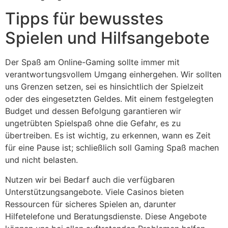
Tipps für bewusstes
Spielen und Hilfsangebote
Der Spaß am Online-Gaming sollte immer mit
verantwortungsvollem Umgang einhergehen. Wir sollten
uns Grenzen setzen, sei es hinsichtlich der Spielzeit
oder des eingesetzten Geldes. Mit einem festgelegten
Budget und dessen Befolgung garantieren wir
ungetrübten Spielspaß ohne die Gefahr, es zu
übertreiben. Es ist wichtig, zu erkennen, wann es Zeit
für eine Pause ist; schließlich soll Gaming Spaß machen
und nicht belasten.
Nutzen wir bei Bedarf auch die verfügbaren
Unterstützungsangebote. Viele Casinos bieten
Ressourcen für sicheres Spielen an, darunter
Hilfetelefone und Beratungsdienste. Diese Angebote