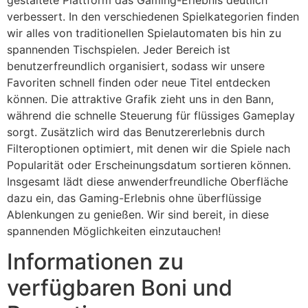
verbessert. In den verschiedenen Spielkategorien finden
wir alles von traditionellen Spielautomaten bis hin zu
spannenden Tischspielen. Jeder Bereich ist
benutzerfreundlich organisiert, sodass wir unsere
Favoriten schnell finden oder neue Titel entdecken
können. Die attraktive Grafik zieht uns in den Bann,
während die schnelle Steuerung für flüssiges Gameplay
sorgt. Zusätzlich wird das Benutzererlebnis durch
Filteroptionen optimiert, mit denen wir die Spiele nach
Popularität oder Erscheinungsdatum sortieren können.
Insgesamt lädt diese anwenderfreundliche Oberfläche
dazu ein, das Gaming-Erlebnis ohne überflüssige
Ablenkungen zu genießen. Wir sind bereit, in diese
spannenden Möglichkeiten einzutauchen!
Informationen zu
verfügbaren Boni und