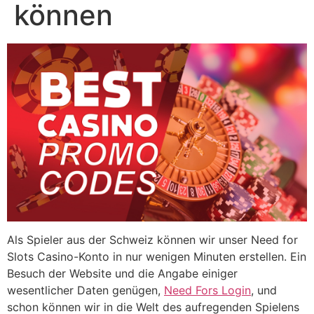
können
Als Spieler aus der Schweiz können wir unser Need for
Slots Casino-Konto in nur wenigen Minuten erstellen. Ein
Besuch der Website und die Angabe einiger
wesentlicher Daten genügen,
Need Fors Login
, und
schon können wir in die Welt des aufregenden Spielens