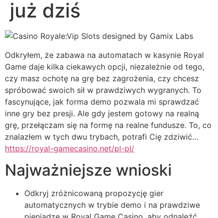
już dziś
Odkryłem, że zabawa na automatach w kasynie Royal
Game daje kilka ciekawych opcji, niezależnie od tego,
czy masz ochotę na grę bez zagrożenia, czy chcesz
spróbować swoich sił w prawdziwych wygranych. To
fascynujące, jak forma demo pozwala mi sprawdzać
inne gry bez presji. Ale gdy jestem gotowy na realną
grę, przełączam się na formę na realne fundusze. To, co
znalazłem w tych dwu trybach, potrafi Cię zdziwić…
https://royal-gamecasino.net/pl-pl/
Najważniejsze wnioski
Odkryj zróżnicowaną propozycję gier
automatycznych w trybie demo i na prawdziwe
pieniądze w Royal Game Casino, aby odnaleźć