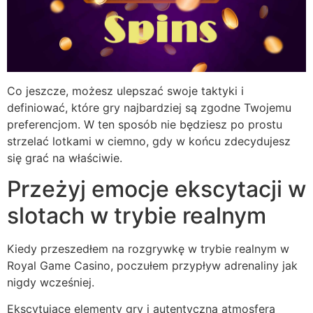
Co jeszcze, możesz ulepszać swoje taktyki i
definiować, które gry najbardziej są zgodne Twojemu
preferencjom. W ten sposób nie będziesz po prostu
strzelać lotkami w ciemno, gdy w końcu zdecydujesz
się grać na właściwie.
Przeżyj emocje ekscytacji w
slotach w trybie realnym
Kiedy przeszedłem na rozgrywkę w trybie realnym w
Royal Game Casino, poczułem przypływ adrenaliny jak
nigdy wcześniej.
Ekscytujące elementy gry i autentyczna atmosfera