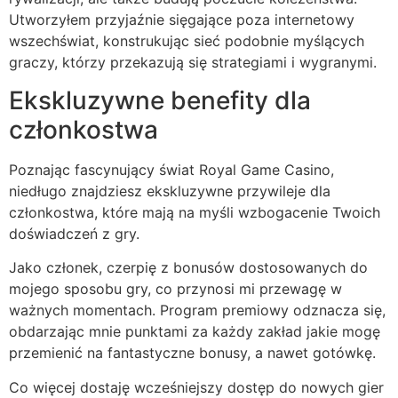
Utworzyłem przyjaźnie sięgające poza internetowy
wszechświat, konstrukując sieć podobnie myślących
graczy, którzy przekazują się strategiami i wygranymi.
Ekskluzywne benefity dla
członkostwa
Poznając fascynujący świat Royal Game Casino,
niedługo znajdziesz ekskluzywne przywileje dla
członkostwa, które mają na myśli wzbogacenie Twoich
doświadczeń z gry.
Jako członek, czerpię z bonusów dostosowanych do
mojego sposobu gry, co przynosi mi przewagę w
ważnych momentach. Program premiowy odznacza się,
obdarzając mnie punktami za każdy zakład jakie mogę
przemienić na fantastyczne bonusy, a nawet gotówkę.
Co więcej dostaję wcześniejszy dostęp do nowych gier