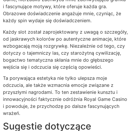
i fascynujące motywy, które oferuje każda gra.
Obrazowe doświadczenie angażuje mnie, czyniąc, że
każdy spin wydaje się doświadczeniem.
Każdy slot został zaprojektowany z uwagą o szczegóły,
od jaskrawych kolorów po autentyczne animacje, które
wzbogacają moją rozgrywkę. Niezależnie od tego, czy
dotyczy o tajemniczy las, czy starożytną cywilizację,
bogactwo tematyczna skłania mnie do głębszego
wejścia się i odczucia się częścią opowieści.
Ta porywająca estetyka nie tylko ulepsza moje
odczucia, ale także wzmacnia emocje związane z
przyszłymi nagrodami. To ten zestawienie kunsztu i
innowacyjności faktycznie odróżnia Royal Game Casino
i powoduje, że przychodzę po dalsze fascynujących
wrażeń.
Sugestie dotyczące